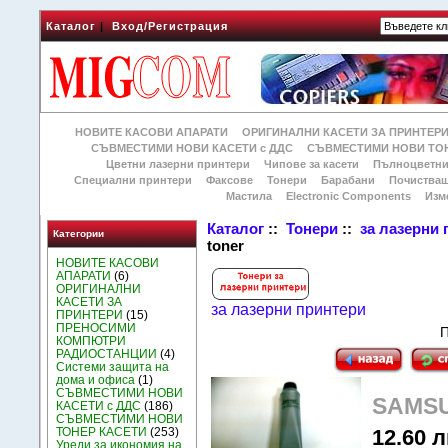
Каталог
|
Вход/Регистрация
НОВИТЕ КАСОВИ АПАРАТИ
ОРИГИНАЛНИ КАСЕТИ ЗА ПРИНТЕР
СЪВМЕСТИМИ НОВИ КАСЕТИ с ДДС
СЪВМЕСТИМИ НОВИ ТОН
Цветни лазерни принтери
Чипове за касети
Пълноцветни
Специални принтери
Факсове
Тонери
Барабани
Почиства
Мастила
Electronic Components
Изм
Каталог
::
Тонери
::
за лазерни
Категории
toner
НОВИТЕ КАСОВИ
АПАРАТИ
(6)
ОРИГИНАЛНИ
КАСЕТИ ЗА
за лазерни принтери
ПРИНТЕРИ
(15)
ПРЕНОСИМИ
П
КОМПЮТРИ
РАДИОСТАНЦИИ
(4)
Системи защита на
дома и офиса
(1)
СЪВМЕСТИМИ НОВИ
SAMSU
КАСЕТИ с ДДС
(186)
СЪВМЕСТИМИ НОВИ
12.60 л
ТОНЕР КАСЕТИ
(253)
Уреди за икономия на