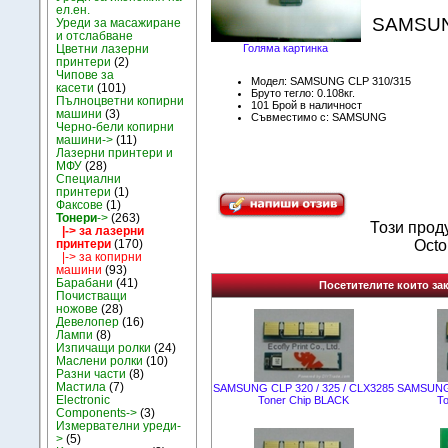
ел.ен.
SAMSUNG
Уреди за масажиране
и отслабване
Цветни лазерни
Голяма картинка
принтери
(2)
Чипове за
Модел: SAMSUNG CLP 310/315
касети
(101)
Бруто тегло: 0.108кг.
Пълноцветни копирни
101 Брой в наличност
машини
(3)
Съвместимо с: SAMSUNG
Черно-бели копирни
машини->
(11)
Лазерни принтери и
МФУ
(28)
Специални
принтери
(1)
Факсове
(1)
Тонери
->
(263)
Този прод
|-> за лазерни
принтери
(170)
Octo
|-> за копирни
машини
(93)
Барабани
(41)
Посетителите които зак
Почистващи
ножове
(28)
Девелопер
(16)
Лампи
(8)
Изпичащи ролки
(24)
Маслени ролки
(10)
Разни части
(8)
Мастила
(7)
SAMSUNG CLP 320 / 325 / CLX3285
SAMSUNG 
Electronic
Toner Chip BLACK
T
Components->
(3)
Измервателни уреди-
>
(5)