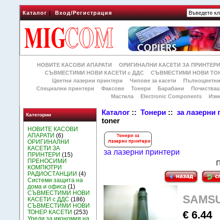
Каталог
|
Вход/Регистрация
НОВИТЕ КАСОВИ АПАРАТИ
ОРИГИНАЛНИ КАСЕТИ ЗА ПРИНТЕР
СЪВМЕСТИМИ НОВИ КАСЕТИ с ДДС
СЪВМЕСТИМИ НОВИ ТОН
Цветни лазерни принтери
Чипове за касети
Пълноцветни
Специални принтери
Факсове
Тонери
Барабани
Почиства
Мастила
Electronic Components
Изм
Каталог
::
Тонери
::
за лазерни
Категории
toner
НОВИТЕ КАСОВИ
АПАРАТИ
(6)
ОРИГИНАЛНИ
КАСЕТИ ЗА
за лазерни принтери
ПРИНТЕРИ
(15)
ПРЕНОСИМИ
П
КОМПЮТРИ
РАДИОСТАНЦИИ
(4)
Системи защита на
дома и офиса
(1)
СЪВМЕСТИМИ НОВИ
SAMSU
КАСЕТИ с ДДС
(186)
СЪВМЕСТИМИ НОВИ
€ 6.44
ТОНЕР КАСЕТИ
(253)
Уреди за икономия на