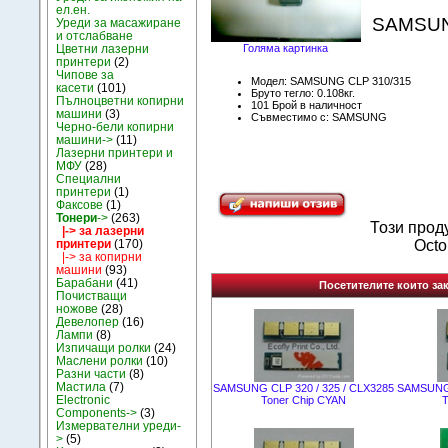
ел.ен.
SAMSUNG
Уреди за масажиране
и отслабване
Цветни лазерни
Голяма картинка
принтери
(2)
Чипове за
Модел: SAMSUNG CLP 310/315
касети
(101)
Бруто тегло: 0.108кг.
Пълноцветни копирни
101 Брой в наличност
машини
(3)
Съвместимо с: SAMSUNG
Черно-бели копирни
машини->
(11)
Лазерни принтери и
МФУ
(28)
Специални
принтери
(1)
Факсове
(1)
Тонери
->
(263)
Този прод
|-> за лазерни
принтери
(170)
Octo
|-> за копирни
машини
(93)
Барабани
(41)
Посетителите които зак
Почистващи
ножове
(28)
Девелопер
(16)
Лампи
(8)
Изпичащи ролки
(24)
Маслени ролки
(10)
Разни части
(8)
Мастила
(7)
SAMSUNG CLP 320 / 325 / CLX3285
SAMSUNG 
Electronic
Toner Chip CYAN
T
Components->
(3)
Измервателни уреди-
>
(5)