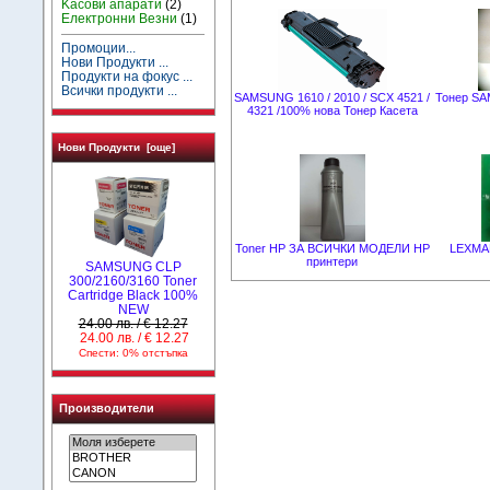
Kасови апарати
(2)
Електронни Везни
(1)
Промоции...
Нови Продукти ...
Продукти на фокус ...
Всички продукти ...
SAMSUNG 1610 / 2010 / SCX 4521 /
Тонер SA
4321 /100% нова Toнер Касета
Нови Продукти [още]
Toner HP ЗА ВСИЧКИ МОДЕЛИ HP
LEXMAR
принтери
SAMSUNG CLP
300/2160/3160 Toner
Cartridge Black 100%
NEW
24.00 лв. / € 12.27
24.00 лв. / € 12.27
Спести: 0% отстъпка
Производители