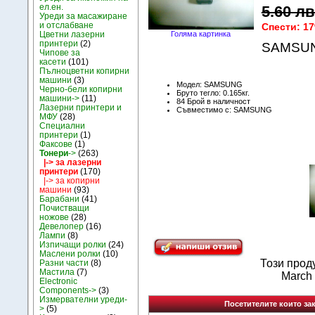
ел.ен.
5.60 лв
Уреди за масажиране
и отслабване
Спести: 1
Цветни лазерни
Голяма картинка
принтери
(2)
SAMSUNG
Чипове за
касети
(101)
Пълноцветни копирни
машини
(3)
Модел: SAMSUNG
Черно-бели копирни
Бруто тегло: 0.165кг.
машини->
(11)
84 Брой в наличност
Лазерни принтери и
Съвместимо с: SAMSUNG
МФУ
(28)
Специални
принтери
(1)
Факсове
(1)
Тонери
->
(263)
|-> за лазерни
принтери
(170)
|-> за копирни
машини
(93)
Барабани
(41)
Почистващи
ножове
(28)
Девелопер
(16)
Лампи
(8)
Изпичащи ролки
(24)
Маслени ролки
(10)
Този прод
Разни части
(8)
Мастила
(7)
March
Electronic
Components->
(3)
Измервателни уреди-
Посетителите които зак
>
(5)