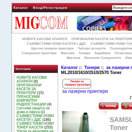
Каталог
|
Вход/Регистрация
НОВИТЕ КАСОВИ АПАРАТИ
ОРИГИНАЛНИ КАСЕТИ ЗА ПРИНТЕР
СЪВМЕСТИМИ НОВИ КАСЕТИ с ДДС
СЪВМЕСТИМИ НОВИ ТОН
Цветни лазерни принтери
Чипове за касети
Пълноцветни
Специални принтери
Факсове
Тонери
Барабани
Почиства
Мастила
Electronic Components
Изм
Каталог
::
Тонери
::
за лазерни
Категории
ML2010/1610/2510/2570 Toner
НОВИТЕ КАСОВИ
АПАРАТИ
(6)
ОРИГИНАЛНИ
КАСЕТИ ЗА
за лазерни принтери
ПРИНТЕРИ
(15)
ПРЕНОСИМИ
П
КОМПЮТРИ
РАДИОСТАНЦИИ
(4)
Системи защита на
дома и офиса
(1)
СЪВМЕСТИМИ НОВИ
SAMSU
КАСЕТИ с ДДС
(186)
СЪВМЕСТИМИ НОВИ
Toner
ТОНЕР КАСЕТИ
(253)
Уреди за икономия на