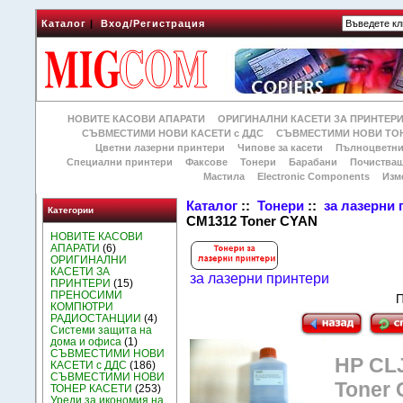
Каталог
|
Вход/Регистрация
НОВИТЕ КАСОВИ АПАРАТИ
ОРИГИНАЛНИ КАСЕТИ ЗА ПРИНТЕР
СЪВМЕСТИМИ НОВИ КАСЕТИ с ДДС
СЪВМЕСТИМИ НОВИ ТОН
Цветни лазерни принтери
Чипове за касети
Пълноцветни
Специални принтери
Факсове
Тонери
Барабани
Почиства
Мастила
Electronic Components
Изм
Каталог
::
Тонери
::
за лазерни
Категории
CM1312 Toner CYAN
НОВИТЕ КАСОВИ
АПАРАТИ
(6)
ОРИГИНАЛНИ
КАСЕТИ ЗА
за лазерни принтери
ПРИНТЕРИ
(15)
ПРЕНОСИМИ
П
КОМПЮТРИ
РАДИОСТАНЦИИ
(4)
Системи защита на
дома и офиса
(1)
СЪВМЕСТИМИ НОВИ
HP CLJ
КАСЕТИ с ДДС
(186)
СЪВМЕСТИМИ НОВИ
Toner
ТОНЕР КАСЕТИ
(253)
Уреди за икономия на