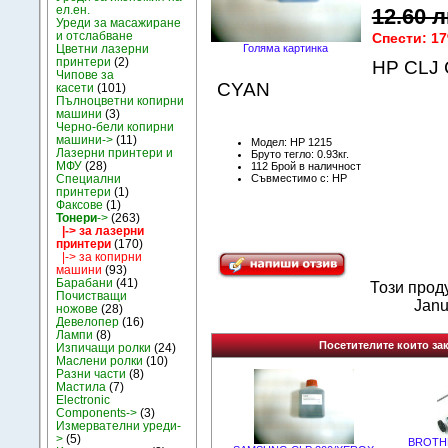
ел.ен.
12.60 л
Уреди за масажиране
и отслабване
Спести: 1
Цветни лазерни
Голяма картинка
принтери
(2)
HP CLJ 
Чипове за
CYAN
касети
(101)
Пълноцветни копирни
машини
(3)
Черно-бели копирни
машини->
(11)
Модел: HP 1215
Лазерни принтери и
Бруто тегло: 0.93кг.
МФУ
(28)
112 Брой в наличност
Съвместимо с: HP
Специални
принтери
(1)
Факсове
(1)
Тонери
->
(263)
|-> за лазерни
принтери
(170)
|-> за копирни
машини
(93)
Барабани
(41)
Този прод
Почистващи
Janu
ножове
(28)
Девелопер
(16)
Лампи
(8)
Посетителите които зак
Изпичащи ролки
(24)
Маслени ролки
(10)
Разни части
(8)
Мастила
(7)
Electronic
Components->
(3)
Измервателни уреди-
>
(5)
BROTHE