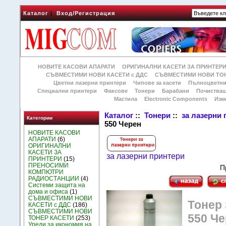
Каталог
|
Вход/Регистрация
НОВИТЕ КАСОВИ АПАРАТИ
ОРИГИНАЛНИ КАСЕТИ ЗА ПРИНТЕР
СЪВМЕСТИМИ НОВИ КАСЕТИ с ДДС
СЪВМЕСТИМИ НОВИ ТОН
Цветни лазерни принтери
Чипове за касети
Пълноцветни
Специални принтери
Факсове
Тонери
Барабани
Почиства
Мастила
Electronic Components
Изм
Каталог
::
Тонери
::
за лазерни
Категории
550 Черен
НОВИТЕ КАСОВИ
АПАРАТИ
(6)
ОРИГИНАЛНИ
КАСЕТИ ЗА
за лазерни принтери
ПРИНТЕРИ
(15)
ПРЕНОСИМИ
П
КОМПЮТРИ
РАДИОСТАНЦИИ
(4)
Системи защита на
дома и офиса
(1)
СЪВМЕСТИМИ НОВИ
Тонер 
КАСЕТИ с ДДС
(186)
СЪВМЕСТИМИ НОВИ
550 Ч
ТОНЕР КАСЕТИ
(253)
Уреди за икономия на