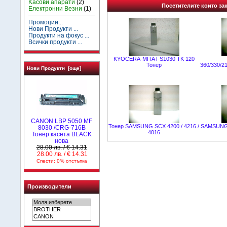
Kасови апарати
(2)
Посетителите които зак
Електронни Везни
(1)
Промоции...
Нови Продукти ...
Продукти на фокус ...
Всички продукти ...
KYOCERA-MITA FS1030 TK 120
Тонер
360/330/2
Нови Продукти [още]
CANON LBP 5050 MF
Тонер SAMSUNG SCX 4200 / 4216 /
SAMSUNG C
8030 /CRG-716B
4016
Тонер касета BLACK
нова
28.00 лв. / € 14.31
28.00 лв. / € 14.31
Спести: 0% отстъпка
Производители