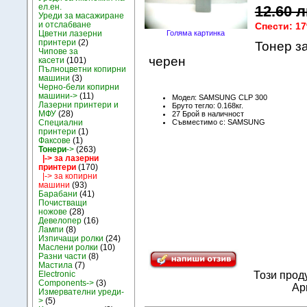
ел.ен.
12.60 л
Уреди за масажиране
и отслабване
Спести: 1
Цветни лазерни
Голяма картинка
принтери
(2)
Toнер з
Чипове за
черен
касети
(101)
Пълноцветни копирни
машини
(3)
Черно-бели копирни
машини->
(11)
Модел: SAMSUNG CLP 300
Лазерни принтери и
Бруто тегло: 0.168кг.
МФУ
(28)
27 Брой в наличност
Съвместимо с: SAMSUNG
Специални
принтери
(1)
Факсове
(1)
Тонери
->
(263)
|-> за лазерни
принтери
(170)
|-> за копирни
машини
(93)
Барабани
(41)
Почистващи
ножове
(28)
Девелопер
(16)
Лампи
(8)
Изпичащи ролки
(24)
Маслени ролки
(10)
Разни части
(8)
Мастила
(7)
Electronic
Този прод
Components->
(3)
Apr
Измервателни уреди-
>
(5)