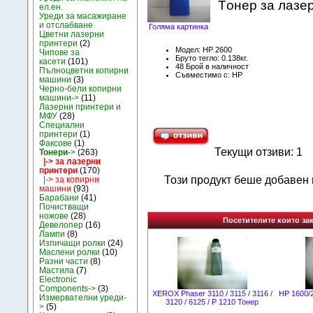
Tонер за лазе
ел.ен.
Уреди за масажиране
и отслабване
Голяма картинка
Цветни лазерни
принтери
(2)
Модел: HP 2600
Чипове за
Бруто тегло: 0.138кг.
касети
(101)
48 Брой в наличност
Пълноцветни копирни
Съвместимо с: HP
машини
(3)
Черно-бели копирни
машини->
(11)
Лазерни принтери и
МФУ
(28)
Специални
принтери
(1)
Факсове
(1)
Текущи отзиви: 1
Тонери
->
(263)
|-> за лазерни
принтери
(170)
Този продукт беше добавен в
|-> за копирни
машини
(93)
Барабани
(41)
Почистващи
ножове
(28)
Посетителите които зак
Девелопер
(16)
Лампи
(8)
Изпичащи ролки
(24)
Маслени ролки
(10)
Разни части
(8)
Мастила
(7)
Electronic
Components->
(3)
XEROX Phaser 3110 / 3115 / 3116 /
HP 1600/
Измервателни уреди-
3120 / 6125 / P 1210 Тонер
>
(5)