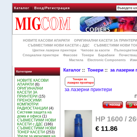
Каталог
|
Вход/Регистрация
НОВИТЕ КАСОВИ АПАРАТИ
ОРИГИНАЛНИ КАСЕТИ ЗА ПРИНТЕР
СЪВМЕСТИМИ НОВИ КАСЕТИ с ДДС
СЪВМЕСТИМИ НОВИ ТОН
Цветни лазерни принтери
Чипове за касети
Пълноцветни
Специални принтери
Факсове
Тонери
Барабани
Почиства
Мастила
Electronic Components
Изм
Каталог
::
Тонери
::
за лазерни
Категории
НОВИТЕ КАСОВИ
АПАРАТИ
(6)
ОРИГИНАЛНИ
за лазерни принтери
КАСЕТИ ЗА
П
ПРИНТЕРИ
(15)
ПРЕНОСИМИ
КОМПЮТРИ
РАДИОСТАНЦИИ
(4)
Системи защита на
дома и офиса
(1)
HР 1600 / 2
СЪВМЕСТИМИ НОВИ
КАСЕТИ с ДДС
(186)
€ 11.86
СЪВМЕСТИМИ НОВИ
ТОНЕР КАСЕТИ
(253)
Уреди за икономия на