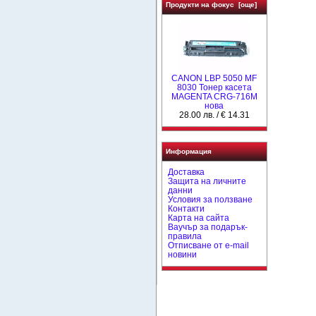
Продукти на фокус [още]
CANON LBP 5050 MF
8030 Тонер касета
MAGENTA CRG-716M
нова
28.00 лв. / € 14.31
Информация
Доставка
Защита на личните
данни
Условия за ползване
Контакти
Карта на сайта
Ваучър за подарък-
правила
Отписване от e-mail
новини