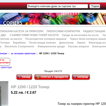
ГИНАЛНИ КАСЕТИ ЗА ПРИНТЕРИ
ПРЕНОСИМИ КОМПЮТРИ
РАДИОСТАНЦИИ
 ДДС
СЪВМЕСТИМИ НОВИ ТОНЕР КАСЕТИ
Уреди за икономия на ел.ен.
Ур
Чипове за касети
Пълноцветни копирни машини
Черно-бели копирни маши
Тонери
Барабани
Почистващи ножове
Девелопер
Лампи
Изпичащи ро
а
Electronic Components
Измервателни уреди
Kасови апарати
Електронн
Тонери
::
за лазерни принтери
:: HP 1200 / 1220 Тонер
и принтери
Продукт 24/170
HP 1200 / 1220 Тонер
5.22 лв. / € 2.67
Тонер за лазерен принтер HP 120