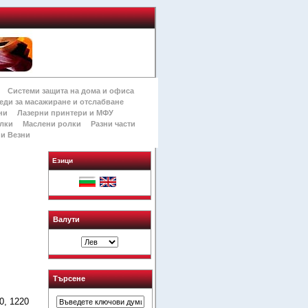
Системи защита на дома и офиса
еди за масажиране и отслабване
ни
Лазерни принтери и МФУ
лки
Маслени ролки
Разни части
и Везни
Езици
Валути
Търсене
0, 1220