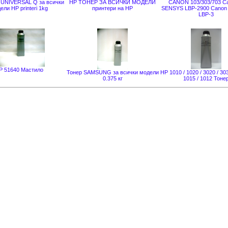
 UNIVERSAL Q за всички
НР ТОНЕР ЗА ВСИЧКИ МОДЕЛИ
CANON 103/303/703 Ca
ели HP printeri 1kg
принтери на НР
SENSYS LBP-2900 Canon 
LBP-3
P 51640 Mастило
Тонер SAMSUNG за всички модели
HP 1010 / 1020 / 3020 / 303
0.375 кг
1015 / 1012 Тоне