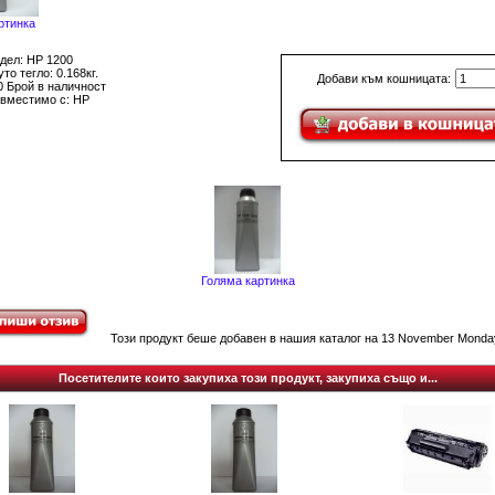
ртинка
дел: HP 1200
то тегло: 0.168кг.
Добави към кошницата:
0 Брой в наличност
вместимо с: HP
Голяма картинка
Този продукт беше добавен в нашия каталог на 13 November Monday
Посетителите които закупиха този продукт, закупиха също и...