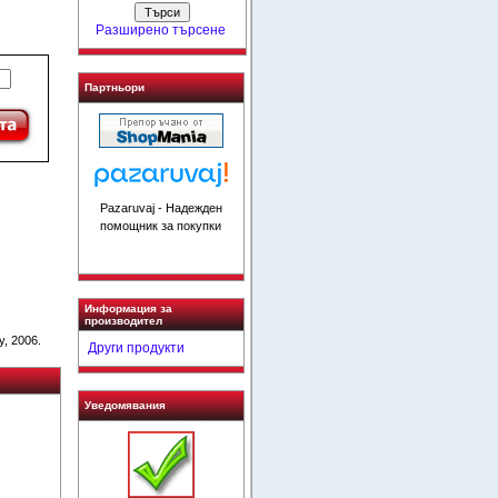
Разширено търсене
Партньори
Pazaruvaj - Надежден
помощник за покупки
Информация за
производител
, 2006.
Други продукти
Уведомявания