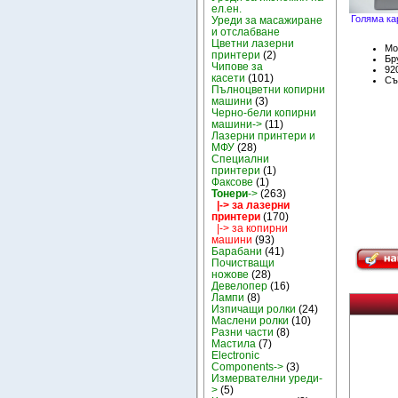
ел.ен.
Голяма ка
Уреди за масажиране
и отслабване
Цветни лазерни
Мо
принтери
(2)
Бру
Чипове за
92
касети
(101)
Съ
Пълноцветни копирни
машини
(3)
Черно-бели копирни
машини->
(11)
Лазерни принтери и
МФУ
(28)
Специални
принтери
(1)
Факсове
(1)
Тонери
->
(263)
|-> за лазерни
принтери
(170)
|-> за копирни
машини
(93)
Барабани
(41)
Почистващи
ножове
(28)
Девелопер
(16)
Лампи
(8)
Изпичащи ролки
(24)
Маслени ролки
(10)
Разни части
(8)
Мастила
(7)
Electronic
Components->
(3)
Измервателни уреди-
>
(5)