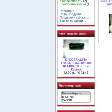
Kасови апарати
(2)
Tонер HP
мод
Електронни Везни
(1)
Промоции...
Нови Продукти ...
Продукти на фокус ...
Всички продукти ...
Нови Продукти [още]
H
KYOCERA MITA
1700/3700/6700/6900/
DP 1400 /1800 TK20
Касета
42.00 лв. / € 21.47
Производители