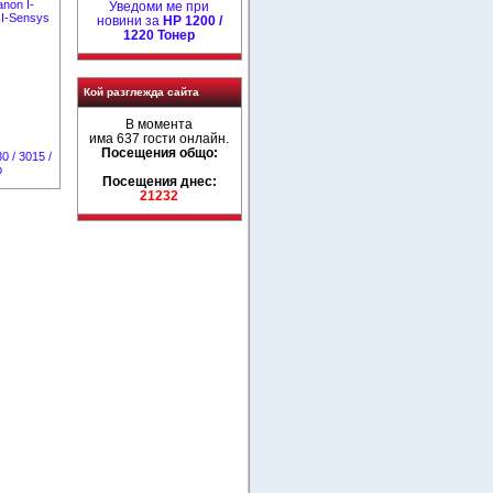
non I-
Уведоми ме при
I-Sensys
новини за
HP 1200 /
1220 Тонер
Кой разглежда сайта
В момента
има 637 гости онлайн.
Посещения общо:
0 / 3015 /
р
Посещения днес:
21232