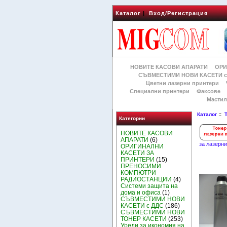
Каталог
|
Вход/Регистрация
НОВИТЕ КАСОВИ АПАРАТИ
ОРИ
СЪВМЕСТИМИ НОВИ КАСЕТИ с
Цветни лазерни принтери
Специални принтери
Факсове
Мастил
Каталог
::
Категории
НОВИТЕ КАСОВИ
АПАРАТИ
(6)
за лазерн
ОРИГИНАЛНИ
КАСЕТИ ЗА
ПРИНТЕРИ
(15)
ПРЕНОСИМИ
КОМПЮТРИ
РАДИОСТАНЦИИ
(4)
Системи защита на
дома и офиса
(1)
СЪВМЕСТИМИ НОВИ
КАСЕТИ с ДДС
(186)
СЪВМЕСТИМИ НОВИ
ТОНЕР КАСЕТИ
(253)
Уреди за икономия на