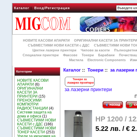
Каталог
|
Вход/Регистрация
НОВИТЕ КАСОВИ АПАРАТИ
ОРИГИНАЛНИ КАСЕТИ ЗА ПРИНТЕР
СЪВМЕСТИМИ НОВИ КАСЕТИ с ДДС
СЪВМЕСТИМИ НОВИ ТОН
Цветни лазерни принтери
Чипове за касети
Пълноцветни
Специални принтери
Факсове
Тонери
Барабани
Почиства
Мастила
Electronic Components
Изм
Каталог
::
Тонери
::
за лазерни
Категории
НОВИТЕ КАСОВИ
АПАРАТИ
(6)
ОРИГИНАЛНИ
за лазерни принтери
КАСЕТИ ЗА
П
ПРИНТЕРИ
(15)
ПРЕНОСИМИ
КОМПЮТРИ
РАДИОСТАНЦИИ
(4)
Системи защита на
дома и офиса
(1)
HP 1200 / 1
СЪВМЕСТИМИ НОВИ
КАСЕТИ с ДДС
(186)
5.22 лв. / € 2
СЪВМЕСТИМИ НОВИ
ТОНЕР КАСЕТИ
(253)
Уреди за икономия на