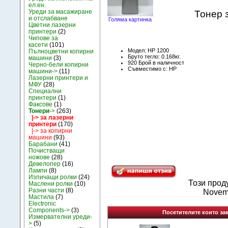
ел.ен.
Уреди за масажиране
Тонер 
и отслабване
Голяма картинка
Цветни лазерни
принтери
(2)
Чипове за
касети
(101)
Модел: HP 1200
Пълноцветни копирни
Бруто тегло: 0.168кг.
машини
(3)
920 Брой в наличност
Черно-бели копирни
Съвместимо с: HP
машини->
(11)
Лазерни принтери и
МФУ
(28)
Специални
принтери
(1)
Факсове
(1)
Тонери
->
(263)
|-> за лазерни
принтери
(170)
|-> за копирни
машини
(93)
Барабани
(41)
Почистващи
ножове
(28)
Девелопер
(16)
Лампи
(8)
Изпичащи ролки
(24)
Този прод
Маслени ролки
(10)
Разни части
(8)
Novem
Мастила
(7)
Electronic
Components->
(3)
Посетителите които зак
Измервателни уреди-
>
(5)