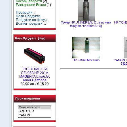
Kасови апарати
(2)
Електронни Везни
(1)
Промоции...
Нови Продукти ...
Продукти на фокус ...
Tонер HP UNIVERSAL Q за всички
НР ТОН
Всички продукти ...
модели HP printeri 1kg
Нови Продукти [още]
HP 51640 Mастило
CANON E
3110
ТОНЕР КАСЕТА
CF403A HP 201A
MAGENTA LaserJet
Toner Cartridge
29.90 лв. / € 15.29
Производители