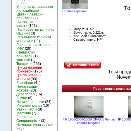
ел.ен.
Уреди за масажиране
То
и отслабване
Голяма картинка
Цветни лазерни
принтери
(2)
Чипове за
касети
(101)
Модел: HP 5P
Пълноцветни копирни
Бруто тегло: 0.221кг.
машини
(3)
722 Брой в наличност
Черно-бели копирни
Съвместимо с: HP
машини->
(11)
Лазерни принтери и
МФУ
(28)
Специални
принтери
(1)
Факсове
(1)
Тонери
->
(263)
|-> за лазерни
принтери
(170)
Този прод
|-> за копирни
Novem
машини
(93)
Барабани
(41)
Почистващи
Посетителите които зак
ножове
(28)
Девелопер
(16)
Лампи
(8)
Изпичащи ролки
(24)
Маслени ролки
(10)
Разни части
(8)
Мастила
(7)
Electronic
HP 1600/2600/2605/ CP4005 Чип за
HP 1600/
Components->
(3)
касета Magenta
Измервателни уреди-
>
(5)