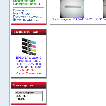
Kасови апарати
(2)
Електронни Везни
(1)
Промоции...
Нови Продукти ...
Продукти на фокус ...
Почистващ нож HP 4 / 4M / 5 / 5M
OPC Бар
Всички продукти ...
Нови Продукти [още]
EPSON AcuLaser C
1100 Black Тонер
касета 100% нова
35.80 лв. / € 18.30
12.50 лв. / € 6.39
Спести: 65% отстъпка
Производители