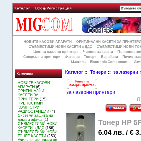
Каталог
|
Вход/Регистрация
НОВИТЕ КАСОВИ АПАРАТИ
ОРИГИНАЛНИ КАСЕТИ ЗА ПРИНТЕР
СЪВМЕСТИМИ НОВИ КАСЕТИ с ДДС
СЪВМЕСТИМИ НОВИ ТОН
Цветни лазерни принтери
Чипове за касети
Пълноцветни
Специални принтери
Факсове
Тонери
Барабани
Почиства
Мастила
Electronic Components
Изм
Каталог
::
Тонери
::
за лазерни
Категории
НОВИТЕ КАСОВИ
АПАРАТИ
(6)
ОРИГИНАЛНИ
за лазерни принтери
КАСЕТИ ЗА
П
ПРИНТЕРИ
(15)
ПРЕНОСИМИ
КОМПЮТРИ
РАДИОСТАНЦИИ
(4)
Системи защита на
дома и офиса
(1)
Тонер HP 5P
СЪВМЕСТИМИ НОВИ
КАСЕТИ с ДДС
(186)
6.04 лв. / € 3
СЪВМЕСТИМИ НОВИ
ТОНЕР КАСЕТИ
(253)
Уреди за икономия на