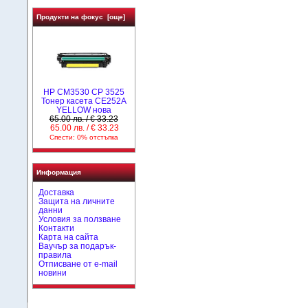
Продукти на фокус [още]
HP CM3530 CP 3525
Тонер касета CE252A
YELLOW нова
65.00 лв. / € 33.23
65.00 лв. / € 33.23
Спести: 0% отстъпка
Информация
Доставка
Защита на личните
данни
Условия за ползване
Контакти
Карта на сайта
Ваучър за подарък-
правила
Отписване от e-mail
новини