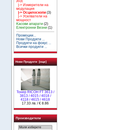
АЧХ
|-> Измерители на
модулация
|-> Осцилоскопи
(3)
|-> Усилватели на
мощност
Kасови апарати
(2)
Електронни Везни
(1)
Промоции...
Нови Продукти ...
Продукти на фокус ...
Всички продукти ...
Нови Продукти [още]
Тонер RICOH FT 3613 /
3813 / 4015 / 4018 /
4118 / 4615 / 4618
17.33 лв. / € 8.86
Производители