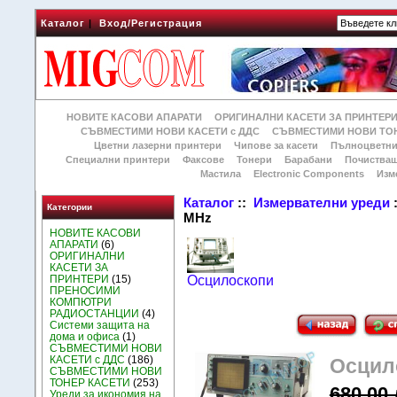
Каталог
|
Вход/Регистрация
НОВИТЕ КАСОВИ АПАРАТИ
ОРИГИНАЛНИ КАСЕТИ ЗА ПРИНТЕР
СЪВМЕСТИМИ НОВИ КАСЕТИ с ДДС
СЪВМЕСТИМИ НОВИ ТОН
Цветни лазерни принтери
Чипове за касети
Пълноцветни
Специални принтери
Факсове
Тонери
Барабани
Почиства
Мастила
Electronic Components
Изм
Каталог
::
Измервателни уреди
Категории
MHz
НОВИТЕ КАСОВИ
АПАРАТИ
(6)
ОРИГИНАЛНИ
КАСЕТИ ЗА
ПРИНТЕРИ
(15)
Осцилоскопи
ПРЕНОСИМИ
КОМПЮТРИ
РАДИОСТАНЦИИ
(4)
Системи защита на
дома и офиса
(1)
СЪВМЕСТИМИ НОВИ
КАСЕТИ с ДДС
(186)
Осцил
СЪВМЕСТИМИ НОВИ
ТОНЕР КАСЕТИ
(253)
680.00 
Уреди за икономия на