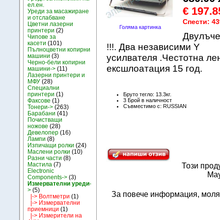
ел.ен.
€ 197.8
Уреди за масажиране
и отслабване
Спести: 4
Цветни лазерни
Голяма картинка
принтери
(2)
Двулъче
Чипове за
касети
(101)
!!!. Два независими Y
Пълноцветни копирни
машини
(3)
усилвателя .Честотна лен
Черно-бели копирни
ексшлоатация 15 год.
машини->
(11)
Лазерни принтери и
МФУ
(28)
Специални
принтери
(1)
Бруто тегло: 13.3кг.
3 Брой в наличност
Факсове
(1)
Съвместимо с: RUSSIAN
Тонери->
(263)
Барабани
(41)
Почистващи
ножове
(28)
Девелопер
(16)
Лампи
(8)
Изпичащи ролки
(24)
Маслени ролки
(10)
Разни части
(8)
Мастила
(7)
Този прод
Electronic
May
Components->
(3)
Измервателни уреди
-
>
(5)
За повече информация, моля
|-> Волтметри
(1)
|-> Измервателни
приемници
(1)
|-> Измерители на