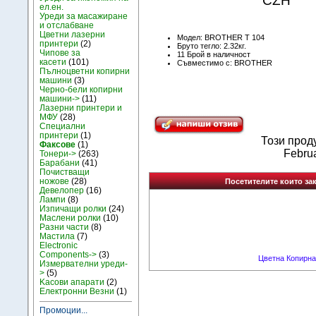
CZH
ел.ен.
Уреди за масажиране
и отслабване
Цветни лазерни
Модел: BROTHER T 104
принтери
(2)
Бруто тегло: 2.32кг.
Чипове за
11 Брой в наличност
касети
(101)
Съвместимо с: BROTHER
Пълноцветни копирни
машини
(3)
Черно-бели копирни
машини->
(11)
Лазерни принтери и
МФУ
(28)
Специални
принтери
(1)
Този прод
Факсове
(1)
Februa
Тонери->
(263)
Барабани
(41)
Почистващи
ножове
(28)
Посетителите които зак
Девелопер
(16)
Лампи
(8)
Изпичащи ролки
(24)
Маслени ролки
(10)
Разни части
(8)
Мастила
(7)
Electronic
Components->
(3)
Цветна Копирна
Измервателни уреди-
>
(5)
Kасови апарати
(2)
Електронни Везни
(1)
Промоции...