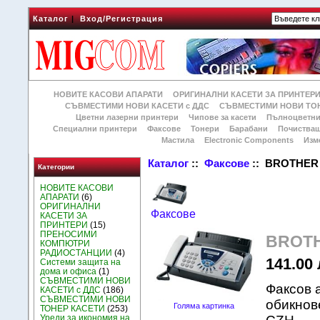
Каталог
|
Вход/Регистрация
НОВИТЕ КАСОВИ АПАРАТИ
ОРИГИНАЛНИ КАСЕТИ ЗА ПРИНТЕР
СЪВМЕСТИМИ НОВИ КАСЕТИ с ДДС
СЪВМЕСТИМИ НОВИ ТОН
Цветни лазерни принтери
Чипове за касети
Пълноцветни
Специални принтери
Факсове
Тонери
Барабани
Почиства
Мастила
Electronic Components
Изм
Каталог
::
Факсове
:: BROTHER 
Категории
НОВИТЕ КАСОВИ
АПАРАТИ
(6)
ОРИГИНАЛНИ
Факсове
КАСЕТИ ЗА
ПРИНТЕРИ
(15)
ПРЕНОСИМИ
BROTH
КОМПЮТРИ
РАДИОСТАНЦИИ
(4)
141.00 
Системи защита на
дома и офиса
(1)
СЪВМЕСТИМИ НОВИ
Факсов 
КАСЕТИ с ДДС
(186)
СЪВМЕСТИМИ НОВИ
обикнов
Голяма картинка
ТОНЕР КАСЕТИ
(253)
Уреди за икономия на