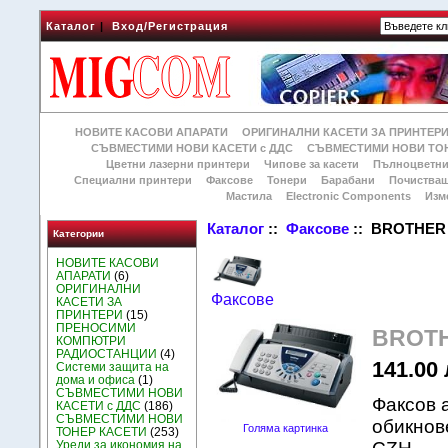
Каталог
|
Вход/Регистрация
НОВИТЕ КАСОВИ АПАРАТИ
ОРИГИНАЛНИ КАСЕТИ ЗА ПРИНТЕР
СЪВМЕСТИМИ НОВИ КАСЕТИ с ДДС
СЪВМЕСТИМИ НОВИ ТОН
Цветни лазерни принтери
Чипове за касети
Пълноцветни
Специални принтери
Факсове
Тонери
Барабани
Почиства
Мастила
Electronic Components
Изм
Каталог
::
Факсове
:: BROTHER 
Категории
НОВИТЕ КАСОВИ
АПАРАТИ
(6)
ОРИГИНАЛНИ
Факсове
КАСЕТИ ЗА
ПРИНТЕРИ
(15)
ПРЕНОСИМИ
BROTH
КОМПЮТРИ
РАДИОСТАНЦИИ
(4)
141.00 
Системи защита на
дома и офиса
(1)
СЪВМЕСТИМИ НОВИ
Факсов 
КАСЕТИ с ДДС
(186)
СЪВМЕСТИМИ НОВИ
обикнов
Голяма картинка
ТОНЕР КАСЕТИ
(253)
Уреди за икономия на