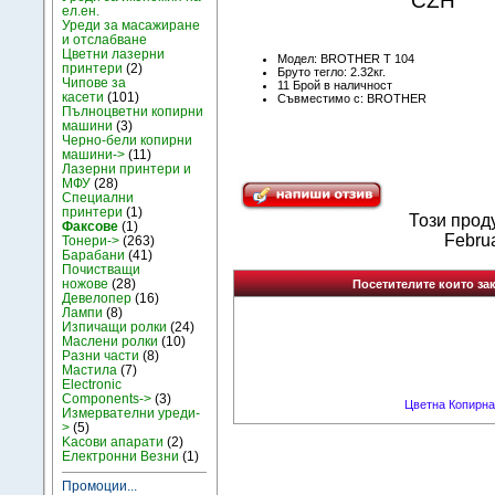
CZH
ел.ен.
Уреди за масажиране
и отслабване
Цветни лазерни
Модел: BROTHER T 104
принтери
(2)
Бруто тегло: 2.32кг.
Чипове за
11 Брой в наличност
касети
(101)
Съвместимо с: BROTHER
Пълноцветни копирни
машини
(3)
Черно-бели копирни
машини->
(11)
Лазерни принтери и
МФУ
(28)
Специални
принтери
(1)
Този прод
Факсове
(1)
Februa
Тонери->
(263)
Барабани
(41)
Почистващи
ножове
(28)
Посетителите които зак
Девелопер
(16)
Лампи
(8)
Изпичащи ролки
(24)
Маслени ролки
(10)
Разни части
(8)
Мастила
(7)
Electronic
Components->
(3)
Цветна Копирна
Измервателни уреди-
>
(5)
Kасови апарати
(2)
Електронни Везни
(1)
Промоции...