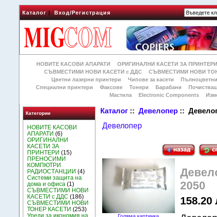
Каталог
|
Вход/Регистрация
НОВИТЕ КАСОВИ АПАРАТИ
ОРИГИНАЛНИ КАСЕТИ ЗА ПРИНТЕР
СЪВМЕСТИМИ НОВИ КАСЕТИ с ДДС
СЪВМЕСТИМИ НОВИ ТОН
Цветни лазерни принтери
Чипове за касети
Пълноцветни
Специални принтери
Факсове
Тонери
Барабани
Почиства
Мастила
Electronic Components
Изм
Каталог
::
Девелопер
:: Девелоп
Категории
Девелопер
НОВИТЕ КАСОВИ
АПАРАТИ
(6)
ОРИГИНАЛНИ
КАСЕТИ ЗА
ПРИНТЕРИ
(15)
ПРЕНОСИМИ
КОМПЮТРИ
Девело
РАДИОСТАНЦИИ
(4)
Системи защита на
2050
дома и офиса
(1)
СЪВМЕСТИМИ НОВИ
КАСЕТИ с ДДС
(186)
158.20 
СЪВМЕСТИМИ НОВИ
ТОНЕР КАСЕТИ
(253)
Уреди за икономия на
Голяма картинка