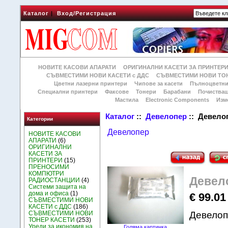
Каталог
|
Вход/Регистрация
НОВИТЕ КАСОВИ АПАРАТИ
ОРИГИНАЛНИ КАСЕТИ ЗА ПРИНТЕР
СЪВМЕСТИМИ НОВИ КАСЕТИ с ДДС
СЪВМЕСТИМИ НОВИ ТОН
Цветни лазерни принтери
Чипове за касети
Пълноцветни
Специални принтери
Факсове
Тонери
Барабани
Почиства
Мастила
Electronic Components
Изм
Каталог
::
Девелопер
:: Девелоп
Категории
Девелопер
НОВИТЕ КАСОВИ
АПАРАТИ
(6)
ОРИГИНАЛНИ
КАСЕТИ ЗА
ПРИНТЕРИ
(15)
ПРЕНОСИМИ
КОМПЮТРИ
Девело
РАДИОСТАНЦИИ
(4)
Системи защита на
дома и офиса
(1)
€ 99.01
СЪВМЕСТИМИ НОВИ
КАСЕТИ с ДДС
(186)
СЪВМЕСТИМИ НОВИ
Девелоп
ТОНЕР КАСЕТИ
(253)
Уреди за икономия на
Голяма картинка