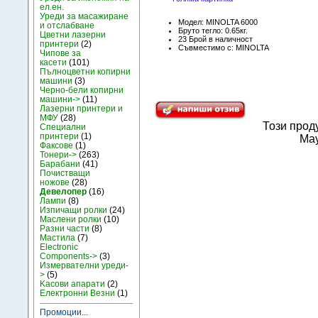
ел.ен.
Уреди за масажиране
Модел: MINOLTA 6000
и отслабване
Бруто тегло: 0.65кг.
Цветни лазерни
23 Брой в наличност
принтери
(2)
Съвместимо с: MINOLTA
Чипове за
касети
(101)
Пълноцветни копирни
машини
(3)
Черно-бели копирни
машини->
(11)
Лазерни принтери и
МФУ
(28)
Този прод
Специални
принтери
(1)
May
Факсове
(1)
Тонери->
(263)
Барабани
(41)
Почистващи
ножове
(28)
Девелопер
(16)
Лампи
(8)
Изпичащи ролки
(24)
Маслени ролки
(10)
Разни части
(8)
Мастила
(7)
Electronic
Components->
(3)
Измервателни уреди-
>
(5)
Kасови апарати
(2)
Електронни Везни
(1)
Промоции...