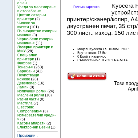
ел.ен.
Kyocera 
Уреди за масажиране
Голяма картинка
и отслабване
устройст
Цветни лазерни
принтер/сканер/копир, A4
принтери
(2)
Чипове за
двустранен печат, 35 стр/
касети
(101)
Пълноцветни копирни
300 лист., изход: 150 лис
машини
(3)
Черно-бели копирни
машини->
(11)
Лазерни принтери и
Модел: Kyocera FS-1030MFP/DP
МФУ
(28)
Бруто тегло: 17.5кг.
Специални
0 Брой в наличност
принтери
(1)
Съвместимо с: KYOCERA-MITA
Факсове
(1)
Тонери->
(263)
Барабани
(41)
Почистващи
ножове
(28)
Този прод
Девелопер
(16)
Лампи
(8)
Apri
Изпичащи ролки
(24)
Маслени ролки
(10)
Разни части
(8)
Мастила
(7)
Electronic
Components->
(3)
Измервателни уреди-
>
(5)
Kасови апарати
(2)
Електронни Везни
(1)
Промоции...