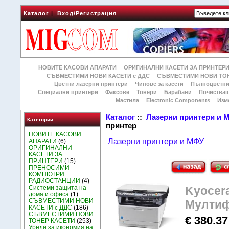
Каталог
|
Вход/Регистрация
НОВИТЕ КАСОВИ АПАРАТИ
ОРИГИНАЛНИ КАСЕТИ ЗА ПРИНТЕР
СЪВМЕСТИМИ НОВИ КАСЕТИ с ДДС
СЪВМЕСТИМИ НОВИ ТОН
Цветни лазерни принтери
Чипове за касети
Пълноцветни
Специални принтери
Факсове
Тонери
Барабани
Почиства
Мастила
Electronic Components
Изм
Каталог
::
Лазерни принтери и 
Категории
принтер
НОВИТЕ КАСОВИ
Лазерни принтери и МФУ
АПАРАТИ
(6)
ОРИГИНАЛНИ
КАСЕТИ ЗА
ПРИНТЕРИ
(15)
ПРЕНОСИМИ
КОМПЮТРИ
РАДИОСТАНЦИИ
(4)
Системи защита на
Kyocer
дома и офиса
(1)
СЪВМЕСТИМИ НОВИ
Мултиф
КАСЕТИ с ДДС
(186)
СЪВМЕСТИМИ НОВИ
€ 380.37
ТОНЕР КАСЕТИ
(253)
Уреди за икономия на