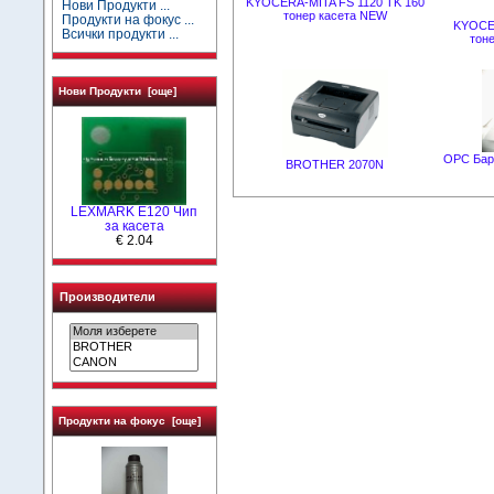
KYOCERA-MITA FS 1120 TK 160
Нови Продукти ...
тонер касета NEW
Продукти на фокус ...
KYOCER
Всички продукти ...
тон
Нови Продукти [още]
OPC Бара
BROTHER 2070N
LEXMARK Е120 Чип
за касета
€ 2.04
Производители
Продукти на фокус [още]