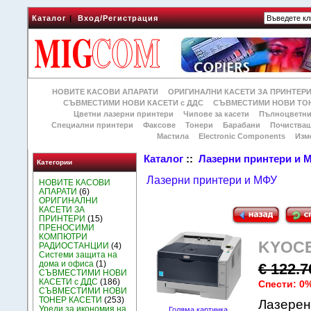
Каталог
|
Вход/Регистрация
НОВИТЕ КАСОВИ АПАРАТИ
ОРИГИНАЛНИ КАСЕТИ ЗА ПРИНТЕР
СЪВМЕСТИМИ НОВИ КАСЕТИ с ДДС
СЪВМЕСТИМИ НОВИ ТОН
Цветни лазерни принтери
Чипове за касети
Пълноцветни
Специални принтери
Факсове
Тонери
Барабани
Почиства
Мастила
Electronic Components
Изм
Каталог
::
Лазерни принтери и 
Категории
Лазерни принтери и МФУ
НОВИТЕ КАСОВИ
АПАРАТИ
(6)
ОРИГИНАЛНИ
КАСЕТИ ЗА
ПРИНТЕРИ
(15)
ПРЕНОСИМИ
КОМПЮТРИ
KYOCE
РАДИОСТАНЦИИ
(4)
Системи защита на
дома и офиса
(1)
€ 122.
СЪВМЕСТИМИ НОВИ
КАСЕТИ с ДДС
(186)
Спести: 0
СЪВМЕСТИМИ НОВИ
ТОНЕР КАСЕТИ
(253)
Лазерен
Уреди за икономия на
Голяма картинка