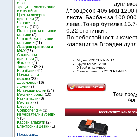
дуплекс
ел.ен.
Уреди за масажиране
/.процесор 405 мхц 1200
и отслабване
Цветни лазерни
листа. Барбан за 100 000
принтери
(2)
Чипове за
лева .Тонер бутилка 15.
касети
(101)
0,22 стотинки .
Пълноцветни копирни
машини
(3)
По себестойност и качест
Черно-бели копирни
машини->
(11)
класацията.Вграден дупл
Лазерни принтери и
МФУ
(28)
Специални
принтери
(1)
Модел: KYOCERA -MITA
Факсове
(1)
Бруто тегло: 12.3кг.
Тонери->
(263)
0 Брой в наличност
Барабани
(41)
Съвместимо с: KYOCERA-MITA
Почистващи
ножове
(28)
Девелопер
(16)
Лампи
(8)
Изпичащи ролки
(24)
Този прод
Маслени ролки
(10)
Разни части
(8)
Apri
Мастила
(7)
Electronic
Components->
(3)
Посетителите които зак
Измервателни уреди-
>
(5)
Kасови апарати
(2)
Електронни Везни
(1)
Промоции...