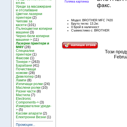
Голяма картинка
ел.ен.
факс.
Уреди за масажиране
и отслабване
Цветни лазерни
принтери
(2)
Модел: BROTHER MFC 7420
Чипове за
Бруто тегло: 13.2кг.
касети
(101)
0 Брой в наличност
Пълноцветни копирни
Съвместимо с: BROTHER
машини
(3)
Черно-бели копирни
машини->
(11)
Лазерни принтери и
МФУ
(28)
Специални
Този прод
принтери
(1)
Februa
Факсове
(1)
Тонери->
(263)
Барабани
(41)
Почистващи
ножове
(28)
Девелопер
(16)
Лампи
(8)
Изпичащи ролки
(24)
Маслени ролки
(10)
Разни части
(8)
Мастила
(7)
Electronic
Components->
(3)
Измервателни уреди-
>
(5)
Kасови апарати
(2)
Електронни Везни
(1)
Промоции...