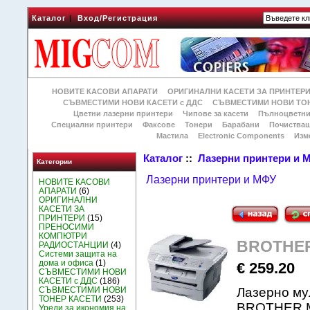
Каталог
|
Вход/Регистрация
НОВИТЕ КАСОВИ АПАРАТИ
ОРИГИНАЛНИ КАСЕТИ ЗА ПРИНТЕР
СЪВМЕСТИМИ НОВИ КАСЕТИ с ДДС
СЪВМЕСТИМИ НОВИ ТОН
Цветни лазерни принтери
Чипове за касети
Пълноцветни
Специални принтери
Факсове
Тонери
Барабани
Почиства
Мастила
Electronic Components
Изм
Каталог
::
Лазерни принтери и 
Категории
Лазерни принтери и МФУ
НОВИТЕ КАСОВИ
АПАРАТИ
(6)
ОРИГИНАЛНИ
КАСЕТИ ЗА
ПРИНТЕРИ
(15)
ПРЕНОСИМИ
КОМПЮТРИ
BROTHER
РАДИОСТАНЦИИ
(4)
Системи защита на
дома и офиса
(1)
€ 259.20
СЪВМЕСТИМИ НОВИ
КАСЕТИ с ДДС
(186)
СЪВМЕСТИМИ НОВИ
Лазерно му
ТОНЕР КАСЕТИ
(253)
BROTHER MF
Уреди за икономия на