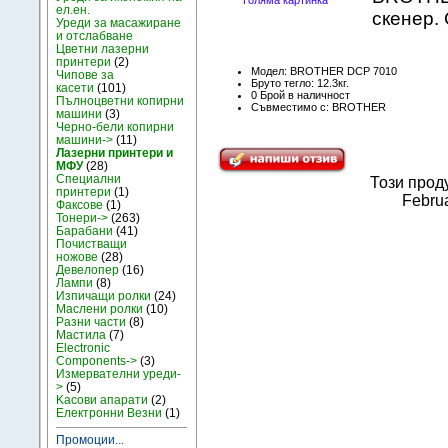
Голяма картинка
ел.ен.
скенер.
Уреди за масажиране
и отслабване
Цветни лазерни
принтери
(2)
Модел: BROTHER DCP 7010
Чипове за
Бруто тегло: 12.3кг.
касети
(101)
0 Брой в наличност
Пълноцветни копирни
Съвместимо с: BROTHER
машини
(3)
Черно-бели копирни
машини->
(11)
Лазерни принтери и
МФУ
(28)
Специални
Този прод
принтери
(1)
Februa
Факсове
(1)
Тонери->
(263)
Барабани
(41)
Почистващи
ножове
(28)
Девелопер
(16)
Лампи
(8)
Изпичащи ролки
(24)
Маслени ролки
(10)
Разни части
(8)
Мастила
(7)
Electronic
Components->
(3)
Измервателни уреди-
>
(5)
Kасови апарати
(2)
Електронни Везни
(1)
Промоции...