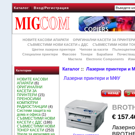
Каталог
|
Вход/Регистрация
НОВИТЕ КАСОВИ АПАРАТИ
ОРИГИНАЛНИ КАСЕТИ ЗА ПРИНТЕР
СЪВМЕСТИМИ НОВИ КАСЕТИ с ДДС
СЪВМЕСТИМИ НОВИ ТОН
Цветни лазерни принтери
Чипове за касети
Пълноцветни
Специални принтери
Факсове
Тонери
Барабани
Почиства
Мастила
Electronic Components
Изм
Каталог
::
Лазерни принтери и 
Категории
Лазерни принтери и МФУ
НОВИТЕ КАСОВИ
АПАРАТИ
(6)
ОРИГИНАЛНИ
КАСЕТИ ЗА
ПРИНТЕРИ
(15)
ПРЕНОСИМИ
КОМПЮТРИ
BROTH
РАДИОСТАНЦИИ
(4)
Системи защита на
дома и офиса
(1)
€ 157.4
СЪВМЕСТИМИ НОВИ
КАСЕТИ с ДДС
(186)
СЪВМЕСТИМИ НОВИ
Лазерно
ТОНЕР КАСЕТИ
(253)
BROTHER
Уреди за икономия на