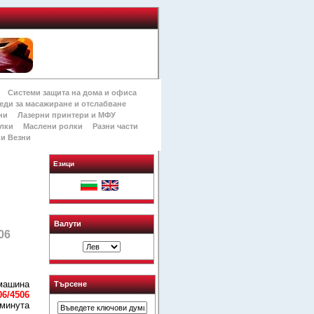
Системи защита на дома и офиса
еди за масажиране и отслабване
ни
Лазерни принтери и МФУ
лки
Маслени ролки
Разни части
и Везни
Езици
Валути
06
машина
Търсене
06/4506
 минута