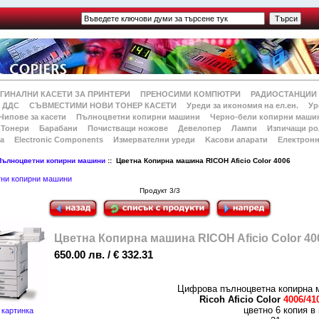
ГИНАЛНИ КАСЕТИ ЗА ПРИНТЕРИ
ПРЕНОСИМИ КОМПЮТРИ
РАДИОСТАНЦИИ
 ДДС
СЪВМЕСТИМИ НОВИ ТОНЕР КАСЕТИ
Уреди за икономия на ел.ен.
Ур
Чипове за касети
Пълноцветни копирни машини
Черно-бели копирни маши
Тонери
Барабани
Почистващи ножове
Девелопер
Лампи
Изпичащи ро
а
Electronic Components
Измервателни уреди
Kасови апарати
Електронн
Пълноцветни копирни машини
:: Цветна Копирна машина RICOH Aficio Color 4006
ни копирни машини
Продукт 3/3
Цветна Копирна машина RICOH Aficio Color 40
650.00 лв. / € 332.31
Цифрова пълноцветна копирна 
Ricoh Aficio Color
4006/41
цветно 6 копия в
 картинка