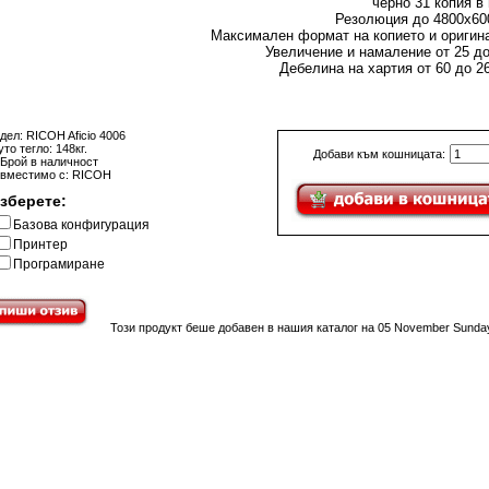
черно 31 копия в
Резолюция до 4800x60
Максимален формат на копието и оригин
Увеличение и намаление от 25 д
Дебелина на хартия от 60 до 2
дел: RICOH Aficio 4006
то тегло: 148кг.
Добави към кошницата:
 Брой в наличност
вместимо с: RICOH
зберете:
Базова конфигурация
Принтер
Програмиране
Този продукт беше добавен в нашия каталог на 05 November Sunday