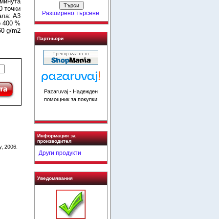
 минута
0 точки
Разширено търсене
ала: A3
о 400 %
60 g/m2
Партньори
Pazaruvaj - Надежден
помощник за покупки
Информация за
производител
, 2006.
Други продукти
Уведомявания