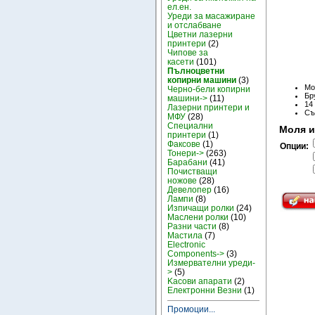
ел.ен.
Уреди за масажиране
и отслабване
Цветни лазерни
принтери
(2)
Чипове за
касети
(101)
Пълноцветни
копирни машини
(3)
Мо
Черно-бели копирни
Бру
машини->
(11)
14
Лазерни принтери и
Съ
МФУ
(28)
Специални
Моля и
принтери
(1)
Факсове
(1)
Опции:
Тонери->
(263)
Барабани
(41)
Почистващи
ножове
(28)
Девелопер
(16)
Лампи
(8)
Изпичащи ролки
(24)
Маслени ролки
(10)
Разни части
(8)
Мастила
(7)
Electronic
Components->
(3)
Измервателни уреди-
>
(5)
Kасови апарати
(2)
Електронни Везни
(1)
Промоции...