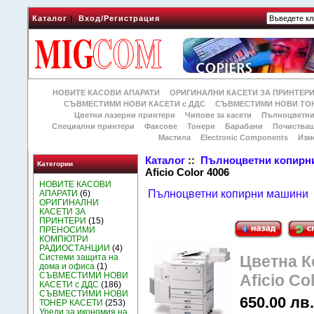
Каталог
|
Вход/Регистрация
НОВИТЕ КАСОВИ АПАРАТИ
ОРИГИНАЛНИ КАСЕТИ ЗА ПРИНТЕР
СЪВМЕСТИМИ НОВИ КАСЕТИ с ДДС
СЪВМЕСТИМИ НОВИ ТОН
Цветни лазерни принтери
Чипове за касети
Пълноцветни
Специални принтери
Факсове
Тонери
Барабани
Почиства
Мастила
Electronic Components
Изм
Каталог
::
Пълноцветни копирн
Категории
Aficio Color 4006
НОВИТЕ КАСОВИ
Пълноцветни копирни машини
АПАРАТИ
(6)
ОРИГИНАЛНИ
КАСЕТИ ЗА
ПРИНТЕРИ
(15)
ПРЕНОСИМИ
КОМПЮТРИ
РАДИОСТАНЦИИ
(4)
Системи защита на
Цветна 
дома и офиса
(1)
СЪВМЕСТИМИ НОВИ
Aficio Co
КАСЕТИ с ДДС
(186)
СЪВМЕСТИМИ НОВИ
650.00 лв.
ТОНЕР КАСЕТИ
(253)
Уреди за икономия на