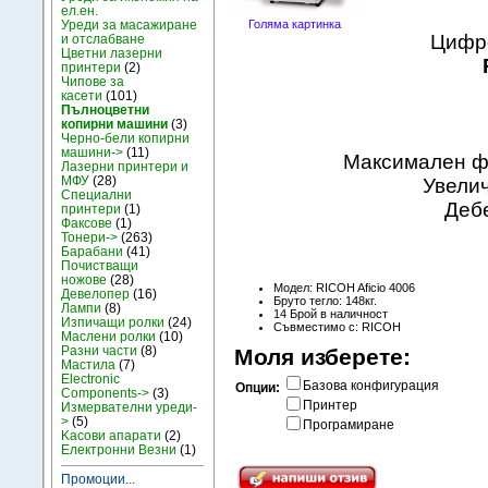
ел.ен.
Уреди за масажиране
Голяма картинка
Цифр
и отслабване
Цветни лазерни
принтери
(2)
Чипове за
касети
(101)
Пълноцветни
копирни машини
(3)
Черно-бели копирни
машини->
(11)
Максимален фо
Лазерни принтери и
МФУ
(28)
Увелич
Специални
Дебе
принтери
(1)
Факсове
(1)
Тонери->
(263)
Барабани
(41)
Почистващи
ножове
(28)
Модел: RICOH Aficio 4006
Девелопер
(16)
Бруто тегло: 148кг.
Лампи
(8)
14 Брой в наличност
Изпичащи ролки
(24)
Съвместимо с: RICOH
Маслени ролки
(10)
Разни части
(8)
Моля изберете:
Мастила
(7)
Electronic
Базова конфигурация
Опции:
Components->
(3)
Принтер
Измервателни уреди-
>
(5)
Програмиране
Kасови апарати
(2)
Електронни Везни
(1)
Промоции...