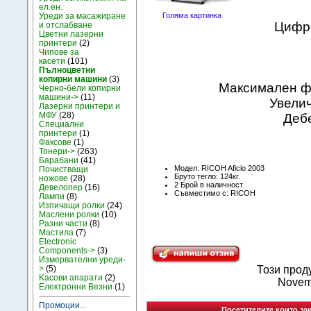
ел.ен.
Уреди за масажиране
Голяма картинка
Цифр
и отслабване
Цветни лазерни
принтери
(2)
Чипове за
касети
(101)
Пълноцветни
копирни машини
(3)
Максимален фо
Черно-бели копирни
машини->
(11)
Увелич
Лазерни принтери и
МФУ
(28)
Дебе
Специални
принтери
(1)
Факсове
(1)
Тонери->
(263)
Барабани
(41)
Модел: RICOH Aficio 2003
Почистващи
Бруто тегло: 124кг.
ножове
(28)
2 Брой в наличност
Девелопер
(16)
Съвместимо с: RICOH
Лампи
(8)
Изпичащи ролки
(24)
Маслени ролки
(10)
Разни части
(8)
Мастила
(7)
Electronic
Components->
(3)
Измервателни уреди-
>
(5)
Този прод
Kасови апарати
(2)
Novem
Електронни Везни
(1)
Промоции...
Посетителите които зак