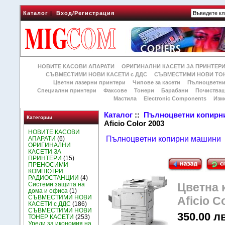
Каталог
|
Вход/Регистрация
НОВИТЕ КАСОВИ АПАРАТИ
ОРИГИНАЛНИ КАСЕТИ ЗА ПРИНТЕР
СЪВМЕСТИМИ НОВИ КАСЕТИ с ДДС
СЪВМЕСТИМИ НОВИ ТОН
Цветни лазерни принтери
Чипове за касети
Пълноцветни
Специални принтери
Факсове
Тонери
Барабани
Почиства
Мастила
Electronic Components
Изм
Каталог
::
Пълноцветни копирн
Категории
Aficio Color 2003
НОВИТЕ КАСОВИ
Пълноцветни копирни машини
АПАРАТИ
(6)
ОРИГИНАЛНИ
КАСЕТИ ЗА
ПРИНТЕРИ
(15)
ПРЕНОСИМИ
КОМПЮТРИ
РАДИОСТАНЦИИ
(4)
Системи защита на
Цветна 
дома и офиса
(1)
СЪВМЕСТИМИ НОВИ
Aficio C
КАСЕТИ с ДДС
(186)
СЪВМЕСТИМИ НОВИ
350.00 лв
ТОНЕР КАСЕТИ
(253)
Уреди за икономия на