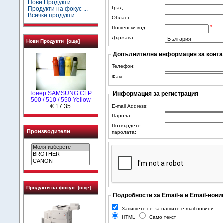
Нови Продукти ...
Град:
Продукти на фокус ...
Всички продукти ...
Област:
*
Пощенски код:
Държава:
Нови Продукти [още]
Допълнителна информация за конта
Телефон:
Факс:
Тонер SAMSUNG CLP
Информация за регистрация
500 / 510 / 550 Yellow
€ 17.35
E-mail Address:
Парола:
Потвърдете
Производители
паролата:
Продукти на фокус [още]
Подробности за Email-а и Email-нови
Запишете се за нашите e-mail новини.
HTML
Само текст