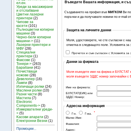
Въведете Вашата информация, и съз
ел.ен.
Уреди за масажиране
и отслабване
Създаването на профил във
МИГКОМ
Ви по
Цветни лазерни
поръчки и да получавате новини по e-mail 
принтери
(2)
Чипове за
касети
(101)
Пълноцветни копирни
Защита на личните данни
машини
(3)
Черно-бели копирни
Моля, удостоверете, че сте съгласни с на
машини->
(11)
Лазерни принтери и
отметка в следващото поле. Условията за
МФУ
(28)
Специални
Прочетох и съм съгласен с Условията за
принтери
(1)
Факсове
(1)
Данни за фирмата
Тонери->
(263)
Барабани
(41)
Почистващи
Моля въведете име на фирма и БУЛСТАТ в 
ножове
(28)
моля въведете ЗДДС номер започвайки с BG
Девелопер
(16)
Лампи
(8)
Изпичащи ролки
(24)
Име на фирмата:
Маслени ролки
(10)
БУЛСТАТ(ЕИК) или
Разни части
(8)
ЗДДС Номер:
Мастила
(7)
Electronic
Components->
(3)
Адресна информация
Измервателни уреди-
*
>
(5)
Г-н.
Г-жа.
Kасови апарати
(2)
Малко Име:
Електронни Везни
(1)
Фамилия:
Промоции...
Адрес: