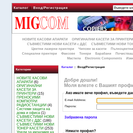
Каталог
|
Вход/Регистрация
НОВИТЕ КАСОВИ АПАРАТИ
ОРИГИНАЛНИ КАСЕТИ ЗА ПРИНТЕР
СЪВМЕСТИМИ НОВИ КАСЕТИ с ДДС
СЪВМЕСТИМИ НОВИ ТОН
Цветни лазерни принтери
Чипове за касети
Пълноцветни
Специални принтери
Факсове
Тонери
Барабани
Почиства
Мастила
Electronic Components
Изм
Каталог
:: Вход/Регистрация
Категории
НОВИТЕ КАСОВИ
Добре дошли!
АПАРАТИ
(6)
Моля влезте с Вашият профи
ОРИГИНАЛНИ
КАСЕТИ ЗА
Ако имате вече профил, въведете да
ПРИНТЕРИ
(15)
ПРЕНОСИМИ
E-mail Address:
КОМПЮТРИ
РАДИОСТАНЦИИ
(4)
Парола:
Системи защита на
дома и офиса
(1)
СЪВМЕСТИМИ НОВИ
Забравена парола
КАСЕТИ с ДДС
(186)
СЪВМЕСТИМИ НОВИ
ТОНЕР КАСЕТИ
(253)
Нямате профил?
Уреди за икономия на