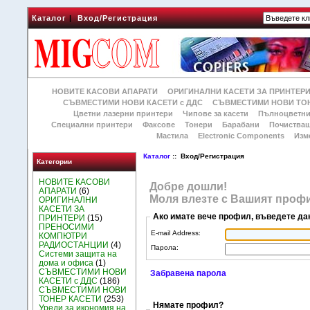
Каталог
|
Вход/Регистрация
НОВИТЕ КАСОВИ АПАРАТИ
ОРИГИНАЛНИ КАСЕТИ ЗА ПРИНТЕР
СЪВМЕСТИМИ НОВИ КАСЕТИ с ДДС
СЪВМЕСТИМИ НОВИ ТОН
Цветни лазерни принтери
Чипове за касети
Пълноцветни
Специални принтери
Факсове
Тонери
Барабани
Почиства
Мастила
Electronic Components
Изм
Каталог
:: Вход/Регистрация
Категории
НОВИТЕ КАСОВИ
Добре дошли!
АПАРАТИ
(6)
Моля влезте с Вашият профи
ОРИГИНАЛНИ
КАСЕТИ ЗА
Ако имате вече профил, въведете да
ПРИНТЕРИ
(15)
ПРЕНОСИМИ
E-mail Address:
КОМПЮТРИ
РАДИОСТАНЦИИ
(4)
Парола:
Системи защита на
дома и офиса
(1)
СЪВМЕСТИМИ НОВИ
Забравена парола
КАСЕТИ с ДДС
(186)
СЪВМЕСТИМИ НОВИ
ТОНЕР КАСЕТИ
(253)
Нямате профил?
Уреди за икономия на