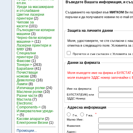
Въведете Вашата информация, и съз
ел.ен.
Уреди за масажиране
и отслабване
Създаването на профил във
МИГКОМ
Ви по
Цветни лазерни
поръчки и да получавате новини по e-mail 
принтери
(2)
Чипове за
касети
(101)
Пълноцветни копирни
Защита на личните данни
машини
(3)
Черно-бели копирни
Моля, удостоверете, че сте съгласни с на
машини->
(11)
Лазерни принтери и
отметка в следващото поле. Условията за
МФУ
(28)
Специални
Прочетох и съм съгласен с Условията за
принтери
(1)
Факсове
(1)
Данни за фирмата
Тонери->
(263)
Барабани
(41)
Почистващи
Моля въведете име на фирма и БУЛСТАТ в 
ножове
(28)
моля въведете ЗДДС номер започвайки с BG
Девелопер
(16)
Лампи
(8)
Изпичащи ролки
(24)
Име на фирмата:
Маслени ролки
(10)
БУЛСТАТ(ЕИК) или
Разни части
(8)
ЗДДС Номер:
Мастила
(7)
Electronic
Components->
(3)
Адресна информация
Измервателни уреди-
*
>
(5)
Г-н.
Г-жа.
Kасови апарати
(2)
Малко Име:
Електронни Везни
(1)
Фамилия:
Промоции...
Адрес: