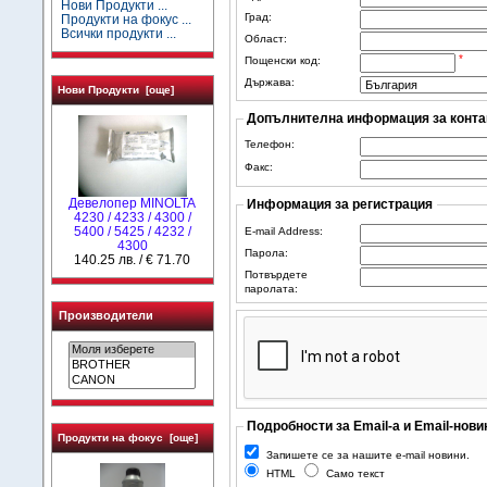
Нови Продукти ...
Град:
Продукти на фокус ...
Всички продукти ...
Област:
*
Пощенски код:
Държава:
Нови Продукти [още]
Допълнителна информация за конта
Телефон:
Факс:
Девелопер MINOLTA
Информация за регистрация
4230 / 4233 / 4300 /
5400 / 5425 / 4232 /
E-mail Address:
4300
Парола:
140.25 лв. / € 71.70
Потвърдете
паролата:
Производители
Подробности за Email-а и Email-нови
Продукти на фокус [още]
Запишете се за нашите e-mail новини.
HTML
Само текст