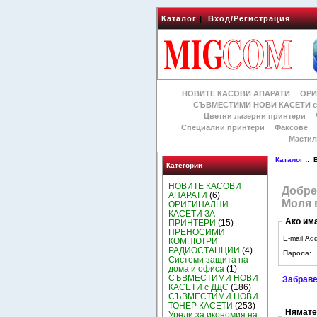
Каталог
|
Вход/Регистрация
НОВИТЕ КАСОВИ АПАРАТИ
ОРИ
СЪВМЕСТИМИ НОВИ КАСЕТИ с
Цветни лазерни принтери
Специални принтери
Факсове
Мастил
Каталог
:: 
Категории
НОВИТЕ КАСОВИ
Добре
АПАРАТИ
(6)
Моля 
ОРИГИНАЛНИ
КАСЕТИ ЗА
Ако им
ПРИНТЕРИ
(15)
ПРЕНОСИМИ
E-mail Ad
КОМПЮТРИ
РАДИОСТАНЦИИ
(4)
Парола:
Системи защита на
дома и офиса
(1)
СЪВМЕСТИМИ НОВИ
Забраве
КАСЕТИ с ДДС
(186)
СЪВМЕСТИМИ НОВИ
ТОНЕР КАСЕТИ
(253)
Нямате
Уреди за икономия на