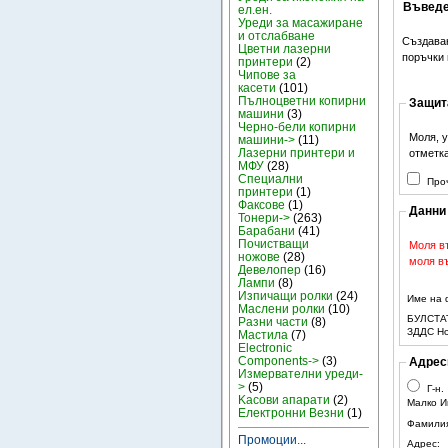
Въведе
ел.ен.
Уреди за масажиране
и отслабване
Създава
Цветни лазерни
поръчки 
принтери
(2)
Чипове за
касети
(101)
Пълноцветни копирни
Защит
машини
(3)
Черно-бели копирни
Моля, у
машини->
(11)
Лазерни принтери и
отметка
МФУ
(28)
Специални
Про
принтери
(1)
Факсове
(1)
Данни
Тонери->
(263)
Барабани
(41)
Почистващи
Моля в
ножове
(28)
моля въ
Девелопер
(16)
Лампи
(8)
Изпичащи ролки
(24)
Име на 
Маслени ролки
(10)
БУЛСТАТ
Разни части
(8)
ЗДДС Н
Мастила
(7)
Electronic
Components->
(3)
Адрес
Измервателни уреди-
>
(5)
Г-н.
Kасови апарати
(2)
Малко И
Електронни Везни
(1)
Фамилия
Промоции...
Адрес: