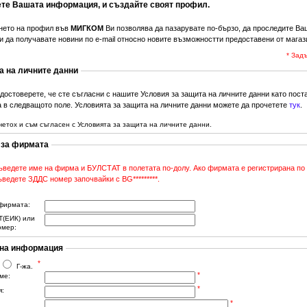
те Вашата информация, и създайте своят профил.
нето на профил във
МИГКОМ
Ви позволява да пазарувате по-бързо, да проследите Ва
и да получавате новини по e-mail относно новите възможностти предоставени от магаз
* Зад
а на личните данни
достоверете, че сте съгласни с нашите Условия за защита на личните данни като пост
 в следващото поле. Условията за защита на личните данни можете да прочетете
тук
.
четох и съм съгласен с Условията за защита на личните данни.
 за фирмата
ъведете име на фирма и БУЛСТАТ в полетата по-долу. Ако фирмата е регистрирана по
ведете ЗДДС номер започвайки с BG*********.
фирмата:
(ЕИК) или
омер:
на информация
*
Г-жа.
*
ме:
*
:
*