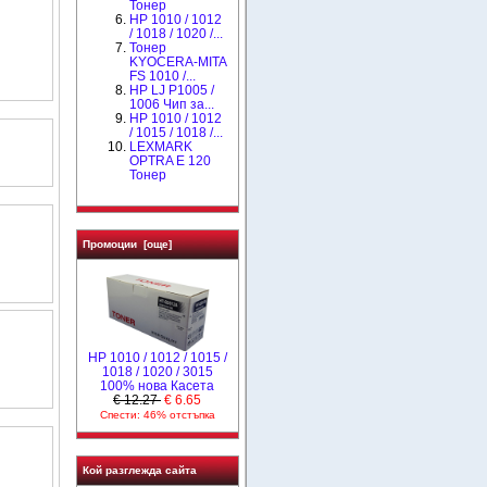
Тонер
HP 1010 / 1012
/ 1018 / 1020 /...
Тонер
KYOCERA-MITA
FS 1010 /...
HP LJ P1005 /
1006 Чип за...
НР 1010 / 1012
/ 1015 / 1018 /...
LEXMARK
OPTRA E 120
Тонер
Промоции [още]
НР 1010 / 1012 / 1015 /
1018 / 1020 / 3015
100% нова Касета
€ 12.27
€ 6.65
Спести: 46% отстъпка
Кой разглежда сайта