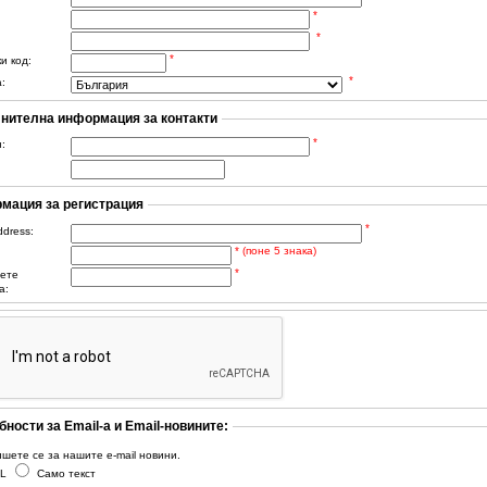
*
*
*
и код:
*
:
нителна информация за контакти
*
:
мация за регистрация
*
ddress:
* (поне 5 знака)
*
ете
а:
ности за Email-а и Email-новините:
шете се за нашите e-mail новини.
L
Само текст