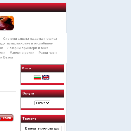
Системи защита на дома и офиса
еди за масажиране и отслабване
ни
Лазерни принтери и МФУ
лки
Маслени ролки
Разни части
и Везни
Езици
Валути
Търсене