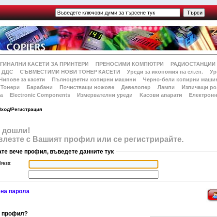
ГИНАЛНИ КАСЕТИ ЗА ПРИНТЕРИ
ПРЕНОСИМИ КОМПЮТРИ
РАДИОСТАНЦИИ
 ДДС
СЪВМЕСТИМИ НОВИ ТОНЕР КАСЕТИ
Уреди за икономия на ел.ен.
Ур
Чипове за касети
Пълноцветни копирни машини
Черно-бели копирни маши
Тонери
Барабани
Почистващи ножове
Девелопер
Лампи
Изпичащи ро
а
Electronic Components
Измервателни уреди
Kасови апарати
Електронн
Вход/Регистрация
 дошли!
влезте с Вашият профил или се регистрирайте.
ате вече профил, въведете данните тук
dress:
на парола
 профил?