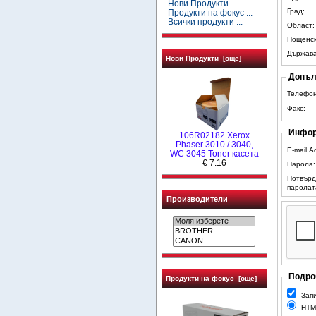
Нови Продукти ...
Град:
Продукти на фокус ...
Всички продукти ...
Област:
Пощенск
Държава
Нови Продукти [още]
Допъл
Телефон
Факс:
Инфор
106R02182 Xerox
Phaser 3010 / 3040,
E-mail A
WC 3045 Toner касета
€ 7.16
Парола:
Потвърд
паролат
Производители
Подроб
Продукти на фокус [още]
Запи
HTM