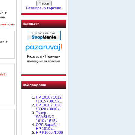
Разширено търсене
шите
ина.
Партньори
ължително
авите
Pazaruvaj - Надежден
помощник за покупки
 ДДС
Най-продавани
HP 1010 / 1012
/ 1015 / 3015 /...
HP 1010 / 1020
/ 3020 / 3030 /...
Тонер
SAMSUNG
1610 / 1615 /...
OPC Барабан
НР 1010 /...
HP P1005 /1006