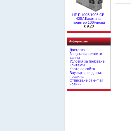
HP P 1005/1006 CB-
435A Касета за
принтер 100%нова
€ 9.20
Информация
Доставка
Защита на личните
данни
Условия за ползване
Контакти
Карта на сайта
Ваучър за подарък-
правила
Отписване от e-mail
новини