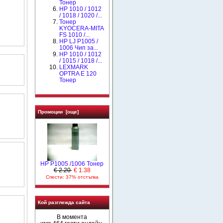
Тонер
HP 1010 / 1012
/ 1018 / 1020 /...
Тонер
KYOCERA-MITA
FS 1010 /...
HP LJ P1005 /
1006 Чип за...
НР 1010 / 1012
/ 1015 / 1018 /...
LEXMARK
OPTRA E 120
Тонер
Промоции [още]
HP P1005 /1006 Тонер
€ 2.20
€ 1.38
Спести: 37% отстъпка
Кой разглежда сайта
В момента