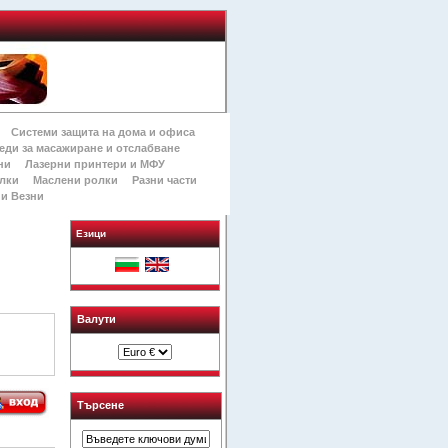
Системи защита на дома и офиса
еди за масажиране и отслабване
ни
Лазерни принтери и МФУ
лки
Маслени ролки
Разни части
и Везни
Езици
Валути
Търсене