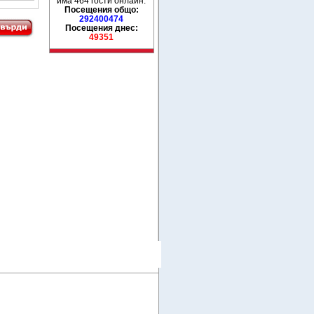
има 464 гости онлайн.
Посещения общо:
292400474
Посещения днес:
49351