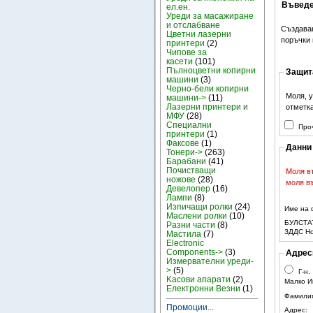
Въведе
ел.ен.
Уреди за масажиране
и отслабване
Създава
Цветни лазерни
поръчки 
принтери
(2)
Чипове за
касети
(101)
Пълноцветни копирни
Защит
машини
(3)
Черно-бели копирни
Моля, у
машини->
(11)
Лазерни принтери и
отметка
МФУ
(28)
Специални
Про
принтери
(1)
Факсове
(1)
Данни
Тонери->
(263)
Барабани
(41)
Почистващи
Моля в
ножове
(28)
моля въ
Девелопер
(16)
Лампи
(8)
Изпичащи ролки
(24)
Име на 
Маслени ролки
(10)
БУЛСТАТ
Разни части
(8)
ЗДДС Н
Мастила
(7)
Electronic
Components->
(3)
Адрес
Измервателни уреди-
>
(5)
Г-н.
Kасови апарати
(2)
Малко И
Електронни Везни
(1)
Фамилия
Промоции...
Адрес: