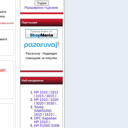
Разширено търсене
шите
ина.
Партньори
ължително
авите
Pazaruvaj - Надежден
помощник за покупки
 ДДС
Най-продавани
HP 1010 / 1012
/ 1015 / 3015 /...
HP 1010 / 1020
/ 3020 / 3030 /...
Тонер
SAMSUNG
1610 / 1615 /...
OPC Барабан
НР 1010 /...
HP P1005 /1006