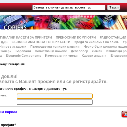
ГИНАЛНИ КАСЕТИ ЗА ПРИНТЕРИ
ПРЕНОСИМИ КОМПЮТРИ
РАДИОСТАНЦИИ
 ДДС
СЪВМЕСТИМИ НОВИ ТОНЕР КАСЕТИ
Уреди за икономия на ел.ен.
Ур
Чипове за касети
Пълноцветни копирни машини
Черно-бели копирни маши
Тонери
Барабани
Почистващи ножове
Девелопер
Лампи
Изпичащи ро
а
Electronic Components
Измервателни уреди
Kасови апарати
Електронн
Вход/Регистрация
 дошли!
влезте с Вашият профил или се регистрирайте.
ате вече профил, въведете данните тук
dress:
на парола
 профил?