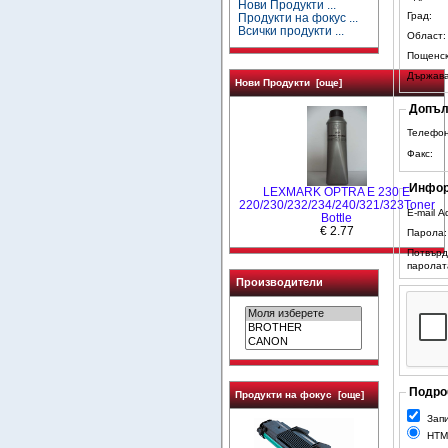
Нови Продукти ...
Град:
Продукти на фокус ...
Всички продукти ...
Област:
Пощенск
Държава
Нови Продукти [още]
Допъл
Телефон
Факс:
Инфор
LEXMARK OPTRA E 230 E
220/230/232/234/240/321/323Toner
E-mail A
Bottle
€ 2.77
Парола:
Потвърд
паролат
Производители
Подроб
Продукти на фокус [още]
Запи
HTM