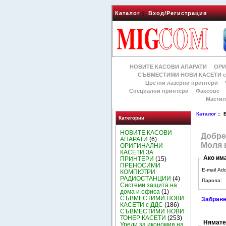
Каталог
|
Вход/Регистрация
НОВИТЕ КАСОВИ АПАРАТИ
ОРИ
СЪВМЕСТИМИ НОВИ КАСЕТИ с
Цветни лазерни принтери
Специални принтери
Факсове
Мастил
Каталог
:: 
Категории
НОВИТЕ КАСОВИ
Добре
АПАРАТИ
(6)
Моля 
ОРИГИНАЛНИ
КАСЕТИ ЗА
Ако им
ПРИНТЕРИ
(15)
ПРЕНОСИМИ
E-mail Ad
КОМПЮТРИ
РАДИОСТАНЦИИ
(4)
Парола:
Системи защита на
дома и офиса
(1)
СЪВМЕСТИМИ НОВИ
Забраве
КАСЕТИ с ДДС
(186)
СЪВМЕСТИМИ НОВИ
ТОНЕР КАСЕТИ
(253)
Нямате
Уреди за икономия на