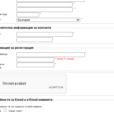
*
*
*
и код:
*
:
нителна информация за контакти
*
:
мация за регистрация
*
ddress:
* (поне 5 знака)
*
ете
а:
ности за Email-а и Email-новините:
шете се за нашите e-mail новини.
L
Само текст