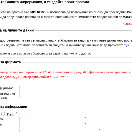
те Вашата информация, и създайте своят профил.
нето на профил във
МИГКОМ
Ви позволява да пазарувате по-бързо, да проследите Ва
и да получавате новини по e-mail относно новите възможностти предоставени от магаз
* Зад
а на личните данни
достоверете, че сте съгласни с нашите Условия за защита на личните данни като пост
 в следващото поле. Условията за защита на личните данни можете да прочетете
тук
.
четох и съм съгласен с Условията за защита на личните данни.
 за фирмата
ъведете име на фирма и БУЛСТАТ в полетата по-долу. Ако фирмата е регистрирана по
ведете ЗДДС номер започвайки с BG*********.
фирмата:
(ЕИК) или
омер:
на информация
*
Г-жа.
*
ме:
*
:
*