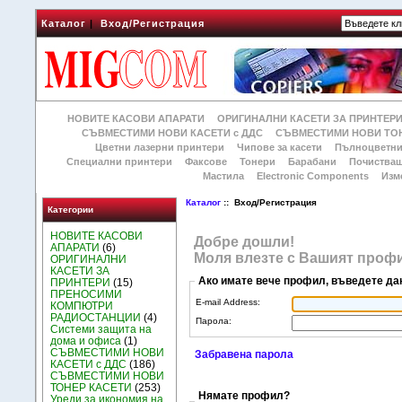
Каталог
|
Вход/Регистрация
НОВИТЕ КАСОВИ АПАРАТИ
ОРИГИНАЛНИ КАСЕТИ ЗА ПРИНТЕР
СЪВМЕСТИМИ НОВИ КАСЕТИ с ДДС
СЪВМЕСТИМИ НОВИ ТОН
Цветни лазерни принтери
Чипове за касети
Пълноцветни
Специални принтери
Факсове
Тонери
Барабани
Почиства
Мастила
Electronic Components
Изм
Каталог
:: Вход/Регистрация
Категории
НОВИТЕ КАСОВИ
Добре дошли!
АПАРАТИ
(6)
Моля влезте с Вашият профи
ОРИГИНАЛНИ
КАСЕТИ ЗА
Ако имате вече профил, въведете да
ПРИНТЕРИ
(15)
ПРЕНОСИМИ
E-mail Address:
КОМПЮТРИ
РАДИОСТАНЦИИ
(4)
Парола:
Системи защита на
дома и офиса
(1)
СЪВМЕСТИМИ НОВИ
Забравена парола
КАСЕТИ с ДДС
(186)
СЪВМЕСТИМИ НОВИ
ТОНЕР КАСЕТИ
(253)
Нямате профил?
Уреди за икономия на