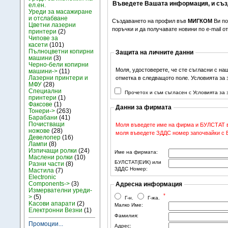
Въведете Вашата информация, и съз
ел.ен.
Уреди за масажиране
и отслабване
Създаването на профил във
МИГКОМ
Ви по
Цветни лазерни
поръчки и да получавате новини по e-mail 
принтери
(2)
Чипове за
касети
(101)
Пълноцветни копирни
Защита на личните данни
машини
(3)
Черно-бели копирни
Моля, удостоверете, че сте съгласни с на
машини->
(11)
Лазерни принтери и
отметка в следващото поле. Условията за
МФУ
(28)
Специални
Прочетох и съм съгласен с Условията за
принтери
(1)
Факсове
(1)
Данни за фирмата
Тонери->
(263)
Барабани
(41)
Почистващи
Моля въведете име на фирма и БУЛСТАТ в 
ножове
(28)
моля въведете ЗДДС номер започвайки с BG
Девелопер
(16)
Лампи
(8)
Изпичащи ролки
(24)
Име на фирмата:
Маслени ролки
(10)
БУЛСТАТ(ЕИК) или
Разни части
(8)
ЗДДС Номер:
Мастила
(7)
Electronic
Components->
(3)
Адресна информация
Измервателни уреди-
*
>
(5)
Г-н.
Г-жа.
Kасови апарати
(2)
Малко Име:
Електронни Везни
(1)
Фамилия:
Промоции...
Адрес: