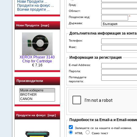
Нови Продукти ...
Град:
Продукти на фокус ...
Всички продукти ...
Област:
*
Пощенски код:
Държава:
Нови Продукти [още]
Допълнителна информация за конта
Телефон:
Факс:
XEROX Phaser 3140
Информация за регистрация
Chip for Cartridge
€ 7.16
E-mail Address:
Парола:
Потвърдете
Производители
паролата:
Продукти на фокус [още]
Подробности за Email-а и Email-нови
Запишете се за нашите e-mail новини.
HTML
Само текст