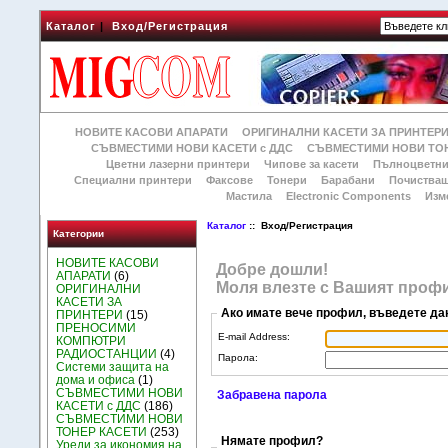
Каталог
|
Вход/Регистрация
НОВИТЕ КАСОВИ АПАРАТИ
ОРИГИНАЛНИ КАСЕТИ ЗА ПРИНТЕР
СЪВМЕСТИМИ НОВИ КАСЕТИ с ДДС
СЪВМЕСТИМИ НОВИ ТОН
Цветни лазерни принтери
Чипове за касети
Пълноцветни
Специални принтери
Факсове
Тонери
Барабани
Почиства
Мастила
Electronic Components
Изм
Каталог
:: Вход/Регистрация
Категории
НОВИТЕ КАСОВИ
Добре дошли!
АПАРАТИ
(6)
Моля влезте с Вашият профи
ОРИГИНАЛНИ
КАСЕТИ ЗА
Ако имате вече профил, въведете да
ПРИНТЕРИ
(15)
ПРЕНОСИМИ
E-mail Address:
КОМПЮТРИ
РАДИОСТАНЦИИ
(4)
Парола:
Системи защита на
дома и офиса
(1)
СЪВМЕСТИМИ НОВИ
Забравена парола
КАСЕТИ с ДДС
(186)
СЪВМЕСТИМИ НОВИ
ТОНЕР КАСЕТИ
(253)
Нямате профил?
Уреди за икономия на