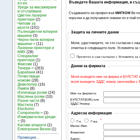
Въведете Вашата информация, и съз
ел.ен.
Уреди за масажиране
и отслабване
Създаването на профил във
МИГКОМ
Ви по
Цветни лазерни
поръчки и да получавате новини по e-mail 
принтери
(2)
Чипове за
касети
(101)
Пълноцветни копирни
Защита на личните данни
машини
(3)
Черно-бели копирни
Моля, удостоверете, че сте съгласни с на
машини->
(11)
Лазерни принтери и
отметка в следващото поле. Условията за
МФУ
(28)
Специални
Прочетох и съм съгласен с Условията за
принтери
(1)
Факсове
(1)
Данни за фирмата
Тонери->
(263)
Барабани
(41)
Почистващи
Моля въведете име на фирма и БУЛСТАТ в 
ножове
(28)
моля въведете ЗДДС номер започвайки с BG
Девелопер
(16)
Лампи
(8)
Изпичащи ролки
(24)
Име на фирмата:
Маслени ролки
(10)
БУЛСТАТ(ЕИК) или
Разни части
(8)
ЗДДС Номер:
Мастила
(7)
Electronic
Components->
(3)
Адресна информация
Измервателни уреди-
*
>
(5)
Г-н.
Г-жа.
Kасови апарати
(2)
Малко Име:
Електронни Везни
(1)
Фамилия:
Промоции...
Адрес: