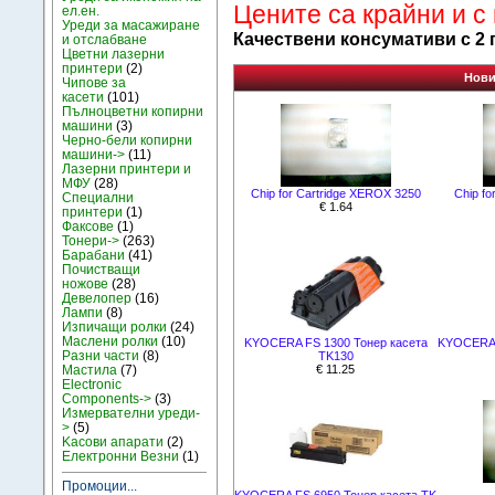
Цените са крайни и с
ел.ен.
Уреди за масажиране
Качествени консумативи с 2 
и отслабване
Цветни лазерни
принтери
(2)
Нови
Чипове за
касети
(101)
Пълноцветни копирни
машини
(3)
Черно-бели копирни
машини->
(11)
Лазерни принтери и
МФУ
(28)
Chip for Cartridge XEROX 3250
Chip fo
Специални
€ 1.64
принтери
(1)
Факсове
(1)
Тонери->
(263)
Барабани
(41)
Почистващи
ножове
(28)
Девелопер
(16)
Лампи
(8)
Изпичащи ролки
(24)
Маслени ролки
(10)
KYOCERA FS 1300 Тонер касета
KYOCERA 
Разни части
(8)
TK130
€ 11.25
Мастила
(7)
Electronic
Components->
(3)
Измервателни уреди-
>
(5)
Kасови апарати
(2)
Електронни Везни
(1)
Промоции...
KYOCERA FS 6950 Тонер касета TK