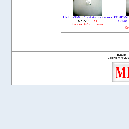
HP LJ P1505 / 1506 Чип за касета
KONICA-MI
€ 3.22
€ 1.74
/ 2430 
Спести: 46% отстъпка
Сп
Вашият 
Copyright © 20