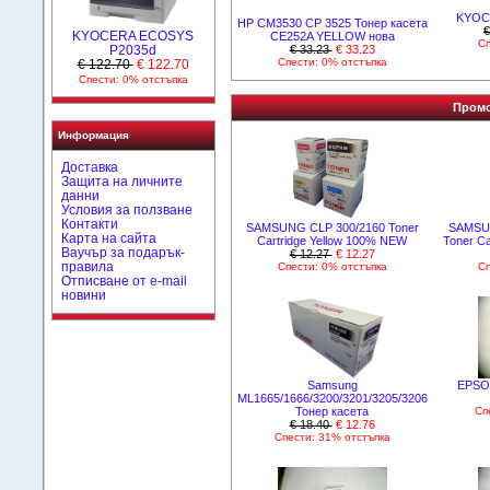
KYOC
HP CM3530 CP 3525 Тонер касета
€
KYOCERA ECOSYS
CE252A YELLOW нова
Сп
€ 33.23
€ 33.23
P2035d
Спести: 0% отстъпка
€ 122.70
€ 122.70
Спести: 0% отстъпка
Промо
Информация
Доставка
Защита на личните
данни
Условия за ползване
Контакти
SAMSUNG CLP 300/2160 Toner
SAMSUN
Карта на сайта
Cartridge Yellow 100% NEW
Toner C
Ваучър за подарък-
€ 12.27
€ 12.27
правила
Спести: 0% отстъпка
Сп
Отписване от e-mail
новини
Samsung
EPSON
ML1665/1666/3200/3201/3205/3206
Тонер касета
Сп
€ 18.40
€ 12.76
Спести: 31% отстъпка