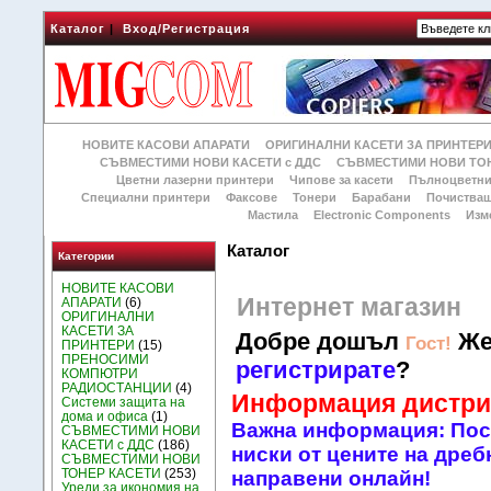
Каталог
|
Вход/Регистрация
НОВИТЕ КАСОВИ АПАРАТИ
ОРИГИНАЛНИ КАСЕТИ ЗА ПРИНТЕР
СЪВМЕСТИМИ НОВИ КАСЕТИ с ДДС
СЪВМЕСТИМИ НОВИ ТОН
Цветни лазерни принтери
Чипове за касети
Пълноцветни
Специални принтери
Факсове
Тонери
Барабани
Почиства
Мастила
Electronic Components
Изм
Каталог
Категории
НОВИТЕ КАСОВИ
Интернет магазин
АПАРАТИ
(6)
ОРИГИНАЛНИ
КАСЕТИ ЗА
Добре дошъл
Же
Гост!
ПРИНТЕРИ
(15)
ПРЕНОСИМИ
регистрирате
?
КОМПЮТРИ
РАДИОСТАНЦИИ
(4)
Информация дистри
Системи защита на
дома и офиса
(1)
Важна информация: Посо
СЪВМЕСТИМИ НОВИ
КАСЕТИ с ДДС
(186)
ниски от цените на дребн
СЪВМЕСТИМИ НОВИ
ТОНЕР КАСЕТИ
(253)
направени онлайн!
Уреди за икономия на