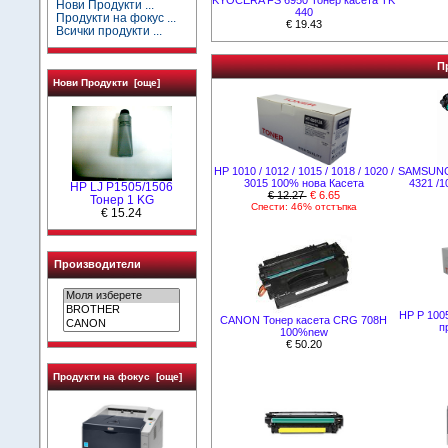
Нови Продукти ...
440
Продукти на фокус ...
€ 19.43
Всички продукти ...
П
Нови Продукти [още]
НР 1010 / 1012 / 1015 / 1018 / 1020 /
SAMSUNG 
3015 100% нова Касета
4321 /
HP LJ P1505/1506
€ 12.27
€ 6.65
Тонер 1 KG
Спести: 46% отстъпка
€ 15.24
Производители
HP P 100
CANON Тонер касета CRG 708H
п
100%new
€ 50.20
Продукти на фокус [още]