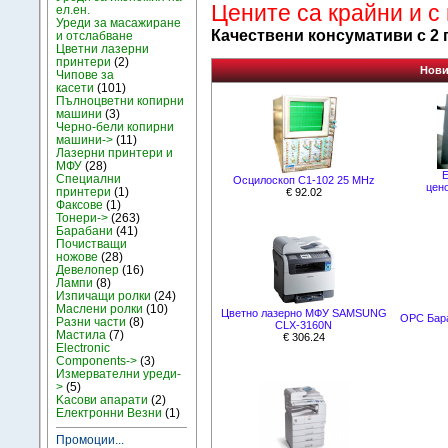
Цените са крайни и с
ел.ен.
Уреди за масажиране
Качествени консумативи с 2 
и отслабване
Цветни лазерни
принтери
(2)
Нови
Чипове за
касети
(101)
Пълноцветни копирни
машини
(3)
Черно-бели копирни
машини->
(11)
Лазерни принтери и
МФУ
(28)
Е
Специални
Осцилоскоп С1-102 25 MHz
цен
принтери
(1)
€ 92.02
Факсове
(1)
Тонери->
(263)
Барабани
(41)
Почистващи
ножове
(28)
Девелопер
(16)
Лампи
(8)
Изпичащи ролки
(24)
Маслени ролки
(10)
Цветно лазерно МФУ SAMSUNG
OPC Бара
Разни части
(8)
CLX-3160N
Мастила
(7)
€ 306.24
Electronic
Components->
(3)
Измервателни уреди-
>
(5)
Kасови апарати
(2)
Електронни Везни
(1)
Промоции...