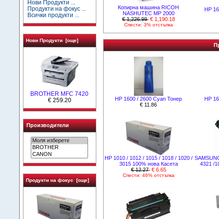
Нови Продукти ...
Копирна машина RICOH
Продукти на фокус ...
HР 16
NASHUTEC MP 2000
Всички продукти ...
€ 1,226.99
€ 1,190.18
Спести: 3% отстъпка
Нови Продукти [още]
П
BROTHER MFC 7420
HР 1600 / 2600 Cyan Тонер
HР 16
€ 259.20
€ 11.86
Производители
НР 1010 / 1012 / 1015 / 1018 / 1020 /
SAMSUNG 
3015 100% нова Касета
4321 /
€ 12.27
€ 6.65
Спести: 46% отстъпка
Продукти на фокус [още]