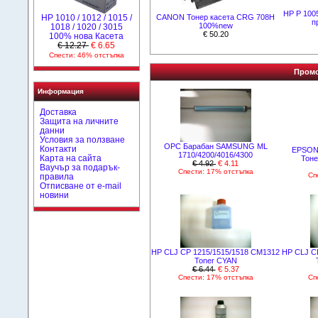
HP P 100
CANON Тонер касета CRG 708H
НР 1010 / 1012 / 1015 /
п
100%new
1018 / 1020 / 3015
€ 50.20
100% нова Касета
€ 12.27
€ 6.65
Спести: 46% отстъпка
Промо
Информация
Доставка
Защита на личните
данни
Условия за ползване
OPC Барабан SAMSUNG ML
Контакти
EPSON 
1710/4200/4016/4300
Карта на сайта
Тон
€ 4.92
€ 4.11
Ваучър за подарък-
Спести: 17% отстъпка
Сп
правила
Отписване от e-mail
новини
HP CLJ CP 1215/1515/1518 CM1312
HP CLJ C
Toner CYAN
€ 6.44
€ 5.37
Спести: 17% отстъпка
Сп