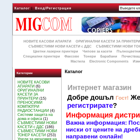
Каталог
|
Вход/Регистрация
НОВИТЕ КАСОВИ АПАРАТИ
ОРИГИНАЛНИ КАСЕТИ ЗА ПРИНТЕР
СЪВМЕСТИМИ НОВИ КАСЕТИ с ДДС
СЪВМЕСТИМИ НОВИ ТОН
Цветни лазерни принтери
Чипове за касети
Пълноцветни
Специални принтери
Факсове
Тонери
Барабани
Почиства
Мастила
Electronic Components
Изм
Каталог
Категории
НОВИТЕ КАСОВИ
Интернет магазин
АПАРАТИ
(6)
ОРИГИНАЛНИ
КАСЕТИ ЗА
Добре дошъл
Же
Гост!
ПРИНТЕРИ
(15)
ПРЕНОСИМИ
регистрирате
?
КОМПЮТРИ
РАДИОСТАНЦИИ
(4)
Информация дистри
Системи защита на
дома и офиса
(1)
Важна информация: Посо
СЪВМЕСТИМИ НОВИ
КАСЕТИ с ДДС
(186)
ниски от цените на дребн
СЪВМЕСТИМИ НОВИ
ТОНЕР КАСЕТИ
(253)
направени онлайн!
Уреди за икономия на