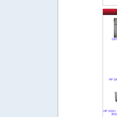
OPC
HР 16
НР 1010 / 
301