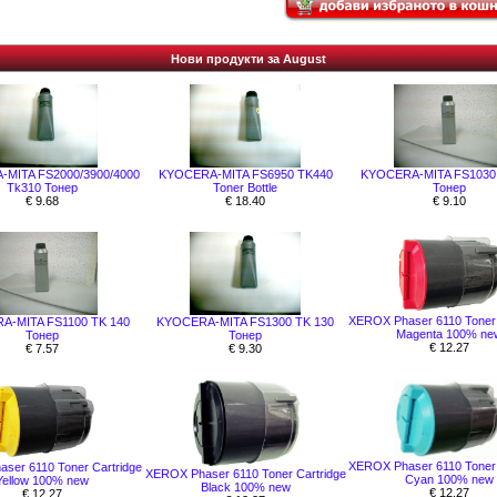
Нови продукти за August
MITA FS2000/3900/4000
KYOCERA-MITA FS6950 TK440
KYOCERA-MITA FS1030 
Tk310 Тонер
Toner Bottle
Тонер
€ 9.68
€ 18.40
€ 9.10
XEROX Phaser 6110 Toner 
A-MITA FS1100 TK 140
KYOCERA-MITA FS1300 TK 130
Magenta 100% ne
Тонер
Тонер
€ 12.27
€ 7.57
€ 9.30
XEROX Phaser 6110 Toner 
ser 6110 Toner Cartridge
XEROX Phaser 6110 Toner Cartridge
Cyan 100% new
Yellow 100% new
Black 100% new
€ 12.27
€ 12.27