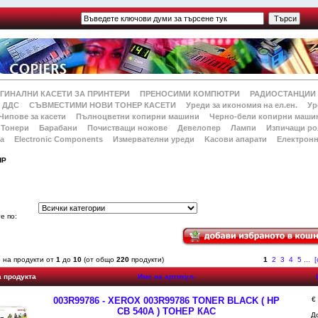
ГИНАЛНИ КАСЕТИ ЗА ПРИНТЕРИ
ПРЕНОСИМИ КОМПЮТРИ
РАДИОСТАНЦИИ
 ДДС
СЪВМЕСТИМИ НОВИ ТОНЕР КАСЕТИ
Уреди за икономия на ел.ен.
Ур
Чипове за касети
Пълноцветни копирни машини
Черно-бели копирни маши
Тонери
Барабани
Почистващи ножове
Девелопер
Лампи
Изпичащи ро
а
Electronic Components
Измервателни уреди
Kасови апарати
Електронн
HP
й
е по:
 на продукти от
1
до
10
(от общо
220
продукти)
1
2
3
4
5
...
[
а продукта
Име на артикул-
003R99786 - XEROX 003R99786 TONER BLACK ( HP
€
CB 540A ) ТОНЕР КАС
Д