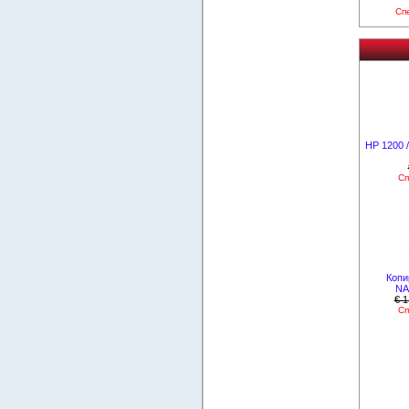
Сп
HP 1200 /
Сп
Коп
NA
€ 1
Сп