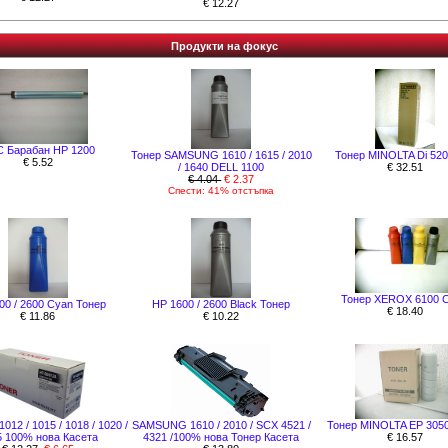
€ 12.27
Продукти на фокус
 Барабан HP 1200
Тонер SAMSUNG 1610 / 1615 / 2010
Тонер MINOLTA Di 520 
€ 5.52
/ 1640 DELL 1100
€ 32.51
€ 4.04
€ 2.37
Спести: 41% отстъпка
Тонер XEROX 6100 
00 / 2600 Cyan Тонер
HР 1600 / 2600 Black Тонер
€ 18.40
€ 11.86
€ 10.22
1012 / 1015 / 1018 / 1020 /
SAMSUNG 1610 / 2010 / SCX 4521 /
Тонер MINOLTA EP 3050
5 100% нова Касета
4321 /100% нова Toнер Касета
€ 16.57