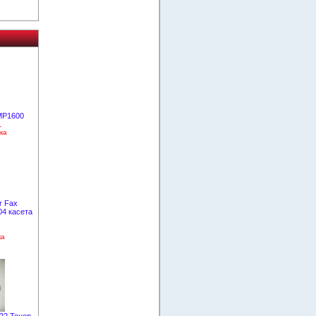
MP1600
1
ка
r Fax
04 касета
ка