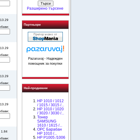
Разширено търсене
 13.29
Партньори
обави:
 13.29
обави:
Pazaruvaj - Надежден
помощник за покупки
 13.29
обави:
Най-продавани
HP 1010 / 1012
 13.29
/ 1015 / 3015 /...
HP 1010 / 1020
обави:
/ 3020 / 3030 /...
Тонер
SAMSUNG
1610 / 1615 /...
OPC Барабан
 1.84
НР 1010 /...
HP P1005 /1006
обави: