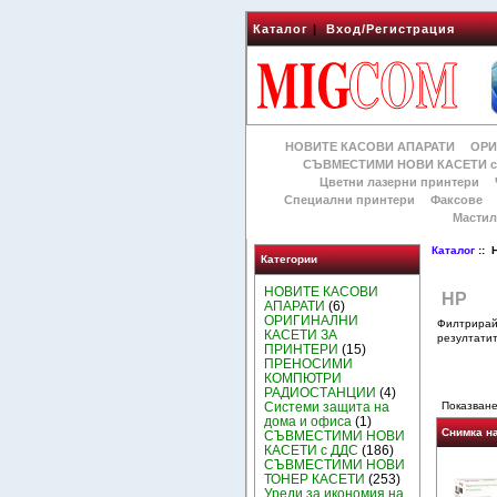
Каталог
|
Вход/Регистрация
НОВИТЕ КАСОВИ АПАРАТИ
ОРИ
СЪВМЕСТИМИ НОВИ КАСЕТИ с
Цветни лазерни принтери
Специални принтери
Факсове
Мастил
Каталог
:: 
Категории
НОВИТЕ КАСОВИ
HP
АПАРАТИ
(6)
ОРИГИНАЛНИ
Филтрира
КАСЕТИ ЗА
резултатит
ПРИНТЕРИ
(15)
ПРЕНОСИМИ
КОМПЮТРИ
РАДИОСТАНЦИИ
(4)
Системи защита на
Показване
дома и офиса
(1)
Снимка н
СЪВМЕСТИМИ НОВИ
КАСЕТИ с ДДС
(186)
СЪВМЕСТИМИ НОВИ
ТОНЕР КАСЕТИ
(253)
Уреди за икономия на