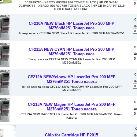
003R99786 - XEROX 003R99786 TONER BLACK ( HP CB 540A )
003R99786 - XEROX 003R99786 TONER BLACK ( HP CB 540A ) HP1215
ТОНЕР КАСЕТА НОВА...
€
CF210A NEW Black HP LaserJet Pro 200 MFP
Д
M276n/M251 Тонер касе
Tонер касета CF210A NEW Black HP LaserJet Pro 200 MFP M276n/M251
€
CF211A NEW CYAN HP LaserJet Pro 200 MFP
M276n/M251 Тонер касе
Д
Tонер касета CF211A NEW CYAN HP LaserJet Pro 200 MFP
M276n/M251
€
CF212A NEWYeloow HP LaserJet Pro 200 MFP
M276n/M251 Тонер касета
Д
Тонер касета нова CF212A NEW YELOOW HP LaserJet Pro 200 MFP
M276n/M251
€
CF213A NEW Magen HP LaserJet Pro 200 MFP
M276n/M251 Тонер касета
Д
CF213A NEW MAGENTA HP LaserJet Pro 200 MFP M276n/M251 Тонер
Касета
€
Chip for Cartridge HP P2015
Д