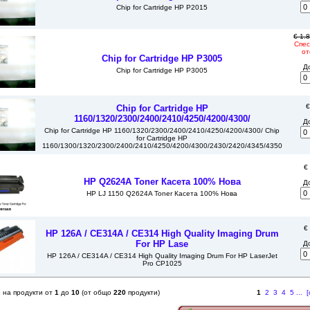
Chip for Cartridge HP P2015
€ 1.
Спес
от
Chip for Cartridge HP P3005
Д
Chip for Cartridge HP P3005
€
Chip for Cartridge HP
1160/1320/2300/2400/2410/4250/4200/4300/
Д
Chip for Cartridge HP 1160/1320/2300/2400/2410/4250/4200/4300/ Chip
for Cartridge HP
1160/1300/1320/2300/2400/2410/4250/4200/4300/2430/2420/4345/4350
€
HP Q2624A Toner Касета 100% Нова
Д
HP LJ 1150 Q2624A Toner Касета 100% Нова
€
HP 126A / CE314A / CE314 High Quality Imaging Drum
For HP Lase
Д
HP 126A / CE314A / CE314 High Quality Imaging Drum For HP LaserJet
Pro CP1025
 на продукти от
1
до
10
(от общо
220
продукти)
1
2
3
4
5
...
[