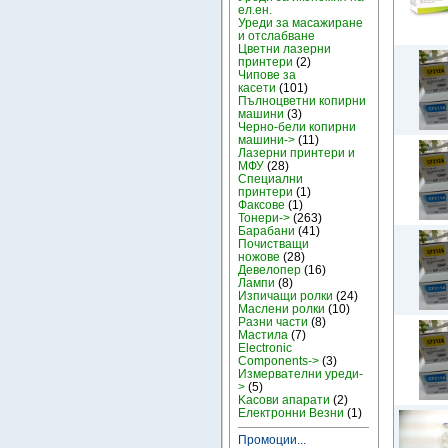
ел.ен.
Уреди за масажиране
и отслабване
Цветни лазерни
принтери
(2)
Чипове за
касети
(101)
Пълноцветни копирни
машини
(3)
Черно-бели копирни
машини->
(11)
Лазерни принтери и
МФУ
(28)
Специални
принтери
(1)
Факсове
(1)
Тонери->
(263)
Барабани
(41)
Почистващи
ножове
(28)
Девелопер
(16)
Лампи
(8)
Изпичащи ролки
(24)
Маслени ролки
(10)
Разни части
(8)
Мастила
(7)
Electronic
Components->
(3)
Измервателни уреди-
>
(5)
Kасови апарати
(2)
Електронни Везни
(1)
Промоции...