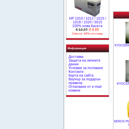
НР 1010 / 1012 / 1015 /
1018 / 1020 / 3015
100% нова Касета
€ 12.27
€ 6.65
Спести: 46% отстъпка
KYOCERA-
Информация
Доставка
Защита на личните
данни
Условия за ползване
Контакти
Карта на сайта
Ваучър за подарък-
правила
KYOCER
Отписване от e-mail
новини
XEROX Pha