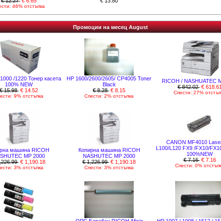
€ 12.27
€ 6.65
€ 13.80
ести: 46% отстъпка
Промоции на месец August
1000 /1220 Тонер касета
HP 1600/2600/2605/ CP4005 Toner
RICOH / NASHUATEC 
100% NEW
Black
€ 842.02
€ 618.6
€ 15.98
€ 14.52
€ 8.28
€ 8.15
Спести: 27% отстъп
ести: 9% отстъпка
Спести: 2% отстъпка
CANON MF4010 Lase
L100/L120 FX9 /FX10/FX1
ирна машина RICOH
Копирна машина RICOH
100%NEW
SHUTEC MP 2000
NASHUTEC MP 2000
€ 7.16
€ 7.16
,226.99
€ 1,190.18
€ 1,226.99
€ 1,190.18
Спести: 0% отстъп
ести: 3% отстъпка
Спести: 3% отстъпка