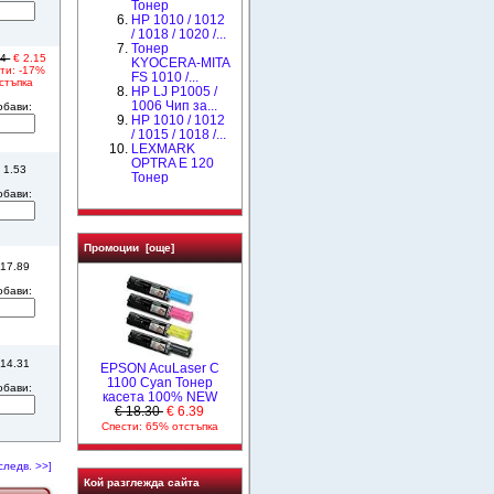
Тонер
HP 1010 / 1012
/ 1018 / 1020 /...
Тонер
84
€ 2.15
KYOCERA-MITA
ти: -17%
FS 1010 /...
стъпка
HP LJ P1005 /
1006 Чип за...
обави:
НР 1010 / 1012
/ 1015 / 1018 /...
LEXMARK
OPTRA E 120
 1.53
Тонер
обави:
Промоции [още]
 17.89
обави:
 14.31
EPSON AcuLaser C
1100 Cyan Тонер
обави:
касета 100% NEW
€ 18.30
€ 6.39
Спести: 65% отстъпка
следв. >>]
Кой разглежда сайта