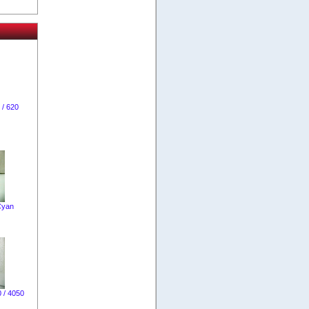
/ 620
Cyan
 / 4050