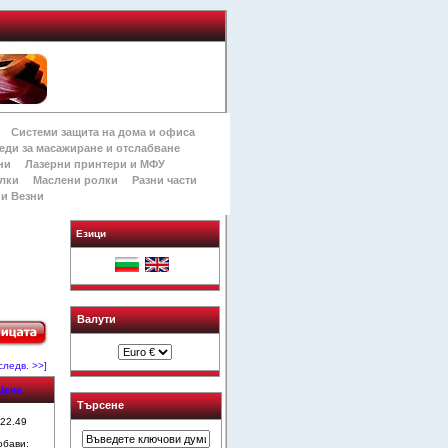
Системи защита на дома и офиса
еди за масажиране и отслабване
ни
Лазерни принтери и МФУ
лки
Маслени ролки
Разни части
и Везни
Езици
Валути
следв. >>]
Цена
Търсене
 22.49
обави: