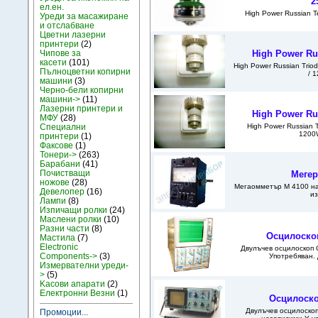
2
ел.ен.
High Power Russian
Уреди за масажиране
и отслабване
Цветни лазерни
принтери
(2)
Чипове за
High Power Ru
касети
(101)
High Power Russian Trio
Пълноцветни копирни
/ 
машини
(3)
Черно-бели копирни
машини->
(11)
Лазерни принтери и
High Power Ru
МФУ
(28)
High Power Russian 
Специални
1200
принтери
(1)
Факсове
(1)
Тонери->
(263)
Барабани
(41)
Почистващи
Мегер
ножове
(28)
Мегаомметър М 4100 на
Девелопер
(16)
из
Лампи
(8)
Изпичащи ролки
(24)
Маслени ролки
(10)
Разни части
(8)
Осцилоскоп
Мастила
(7)
Electronic
Двулъчев осцилоскоп С
Components->
(3)
Употребяван. 
Измервателни уреди-
>
(5)
Kасови апарати
(2)
Електронни Везни
(1)
Осцилоско
Двулъчев осцилоскоп 
Промоции...