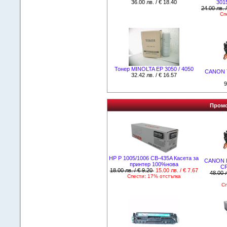
36.00 лв. / € 18.40
301
24.00 лв. 
Сп
Тонер MINOLTA EP 3050 / 4050
CANON Т
32.42 лв. / € 16.57
9
Промо
HP P 1005/1006 CB-435A Касета за
CANON LB
принтер 100%нова
CR
18.00 лв. / € 9.20
15.00 лв. / € 7.67
48.00 л
Спести: 17% отстъпка
Сп