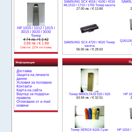
SAMSUNG SCX 4016 / 4100 / 4216
SAMSUN
ML1510 / 1710 / 1750 Тонер касета
27.00 лв. / € 13.80
2
HP 1010 / 1012 / 1015 /
3015 / 3020 / 3030
Тонер
4.74 лв. / € 2.42
Q2612A
SAMSUNG SCX 4720 / 4520 Тонер
3.69 лв. / € 1.89
касета
Спести: 22% отстъпка
56.00 лв. / € 28.63
П
Информация
Доставка
Защита на личните
данни
Условия за ползване
Контакти
Карта на сайта
Ваучър за подарък-
Тонер MINOLTA Di 520 / 620
HР 16
правила
63.58 лв. / € 32.51
2
Отписване от e-mail
новини
Тонер XEROX 6100 Cyan
НР 1010 / 