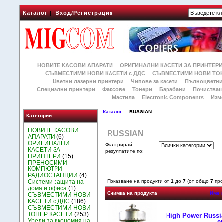
Каталог
|
Вход/Регистрация
НОВИТЕ КАСОВИ АПАРАТИ
ОРИГИНАЛНИ КАСЕТИ ЗА ПРИНТЕР
СЪВМЕСТИМИ НОВИ КАСЕТИ с ДДС
СЪВМЕСТИМИ НОВИ ТОН
Цветни лазерни принтери
Чипове за касети
Пълноцветни
Специални принтери
Факсове
Тонери
Барабани
Почиства
Мастила
Electronic Components
Изм
Каталог
:: RUSSIAN
Категории
НОВИТЕ КАСОВИ
RUSSIAN
АПАРАТИ
(6)
ОРИГИНАЛНИ
Филтрирай
КАСЕТИ ЗА
резултатите по:
ПРИНТЕРИ
(15)
ПРЕНОСИМИ
КОМПЮТРИ
РАДИОСТАНЦИИ
(4)
Системи защита на
Показване на продукти от
1
до
7
(от общо
7
про
дома и офиса
(1)
Снимка на продукта
Име 
СЪВМЕСТИМИ НОВИ
КАСЕТИ с ДДС
(186)
СЪВМЕСТИМИ НОВИ
ТОНЕР КАСЕТИ
(253)
High Power Russi
Уреди за икономия на