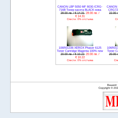
CANON LBP 5050 MF 8030 /CRG-
CANON L
716B Тонер касета BLACK нова
CRG72
28.00 лв. / € 14.31
28.00 лв. /
22.00 
€ 14.31
Спести: 0% отстъпка
Сп
106R01336 XEROX Phaser 6125
106R01
Toner Cartridge Magenta 100% new
Toner C
20.00 лв. / € 10.22
20.00 лв. /
20.00 л
€ 10.22
Спести: 0% отстъпка
Сп
Вашият 
Copyright © 20