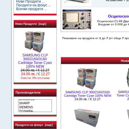
независими Y ус
Нови Продукти ...
Продукти на фокус ...
Всички продукти ...
Осцилоскоп
Осцилоскоп С1-99 Дву
Нови Продукти [още]
Входове от 0.008 до 4
Показване на продукти от
1
до
7
(от общо
7
про
SAMSUNG CLP
300/2160/3160
Нови
Cartridge Toner Cyan
100% NEW
24.00 лв. / € 12.27
24.00 лв. / € 12.27
Спести: 0% отстъпка
SAMSUN
SAMSUNG CLP 300/2160/3160
Производители
Toner C
Cartridge Toner Cyan 100% NEW
2
24.00 лв. / € 12.27
Продукти на фокус [още]