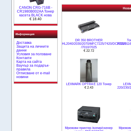
CANON CRG-716B -
Нови
CR1980B002AA Тонер
касета BLACK нова
€ 18.40
Информация
DR 350 BROTHER
To
Доставка
HL2040/2030/2070/MFC7225/7420/DCP7020
3115/311
Защита на личните
/7010/7025
данни
€ 22.72
Условия за ползване
Контакти
Карта на сайта
Ваучър за подарък-
правила
Отписване от e-mail
новини
LEXMARK OPTRA E 120 Тонер
LEXM
€ 2.43
220/230/
Мрежови принтер /копир/скенер
Мрежови