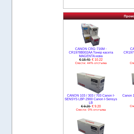
Промо
CANON CRG-716M -
C
CR1978B002AA Тонер касета
CR197
MAGENTA нова
€ 18.40
€ 10.22
Спести: 44% отстъпка
Сп
CANON 103 / 303 / 703 Canon I-
Canon 1
SENSYS LBP-2900 Canon I-Sensys
LB
€ 9.20
€ 9.20
Сп
Спести: 0% отстъпка