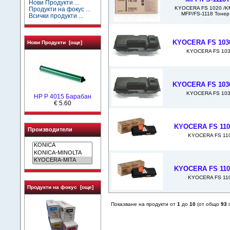
Нови Продукти ...
KYOCERA FS 1020 /KM
Продукти на фокус ...
MFP/FS-1118 Тонер
Всички продукти ...
KYOCERA FS 1030
Нови Продукти [още]
KYOCERA FS 1030
KYOCERA FS 1030
KYOCERA FS 1030
HP P 4015 Барабан
€ 5.60
KYOCERA FS 1100
Производители
KYOCERA FS 110
KYOCERA FS 1100
KYOCERA FS 110
Продукти на фокус [още]
Показване на продукти от
1
до
10
(от общо
93
п