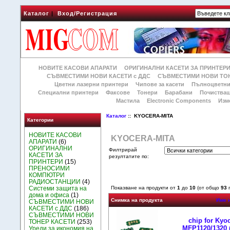
Каталог
|
Вход/Регистрация
НОВИТЕ КАСОВИ АПАРАТИ
ОРИГИНАЛНИ КАСЕТИ ЗА ПРИНТЕР
СЪВМЕСТИМИ НОВИ КАСЕТИ с ДДС
СЪВМЕСТИМИ НОВИ ТОН
Цветни лазерни принтери
Чипове за касети
Пълноцветни
Специални принтери
Факсове
Тонери
Барабани
Почиства
Мастила
Electronic Components
Изм
Каталог
:: KYOCERA-MITA
Категории
НОВИТЕ КАСОВИ
KYOCERA-MITA
АПАРАТИ
(6)
ОРИГИНАЛНИ
Филтрирай
КАСЕТИ ЗА
резултатите по:
ПРИНТЕРИ
(15)
ПРЕНОСИМИ
КОМПЮТРИ
РАДИОСТАНЦИИ
(4)
Системи защита на
Показване на продукти от
1
до
10
(от общо
93
п
дома и офиса
(1)
Снимка на продукта
Име 
СЪВМЕСТИМИ НОВИ
КАСЕТИ с ДДС
(186)
СЪВМЕСТИМИ НОВИ
chip for Kyo
ТОНЕР КАСЕТИ
(253)
MFP1120/1320 (
Уреди за икономия на