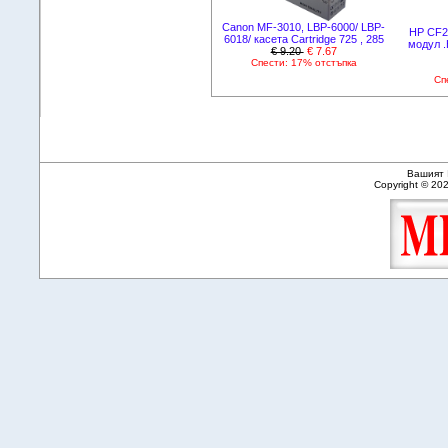
Canon MF-3010, LBP-6000/ LBP-
HP CF2
6018/ касета Cartridge 725 , 285
модул .
€ 9.20
€ 7.67
Спести: 17% отстъпка
Сп
Вашият 
Copyright © 20