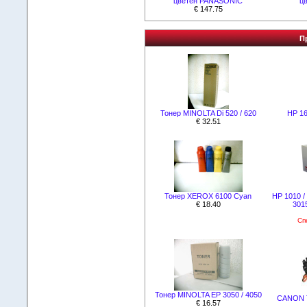
цветен PANASONIC
ц
€ 147.75
П
Тонер MINOLTA Di 520 / 620
HР 16
€ 32.51
Тонер XEROX 6100 Cyan
НР 1010 / 
€ 18.40
301
Сп
Тонер MINOLTA EP 3050 / 4050
CANON Т
€ 16.57