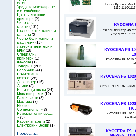
ел.ен.
chip for Kyocera Mita
Уреди за масажиране
1115/1116/1117/
и отслабване
Цветни лазерни
принтери
(2)
Чипове за
KYOCERA 
касети
(101)
Лазерен принтер 35 стр
Пълноцветни копирни
двустранно копи
машини
(3)
Черно-бели копирни
машини->
(11)
Лазерни принтери и
KYOCERA FS 102
МФУ
(28)
18
Специални
принтери
(1)
KYOCERA FS 1020 /
Факсове
(1)
1
Тонери->
(263)
Барабани
(41)
Почистващи
KYOCERA FS 1020 
ножове
(28)
Девелопер
(16)
Лампи
(8)
KYOCERA FS 1020 /KM15
Изпичащи ролки
(24)
Маслени ролки
(10)
Разни части
(8)
Мастила
(7)
KYOCERA FS 1020 
Electronic
TK 
Components->
(3)
Измервателни уреди-
KYOCERA FS 1020 /
18/TK1
>
(5)
Kасови апарати
(2)
Електронни Везни
(1)
KYOCERA FS 10
Промоции...
MFP/FS-1118Т