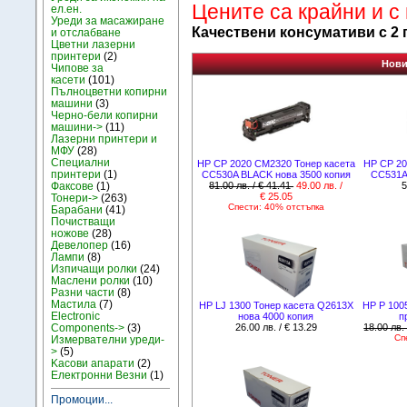
Цените са крайни и с
ел.ен.
Уреди за масажиране
Качествени консумативи с 2 
и отслабване
Цветни лазерни
принтери
(2)
Нови
Чипове за
касети
(101)
Пълноцветни копирни
машини
(3)
Черно-бели копирни
машини->
(11)
Лазерни принтери и
МФУ
(28)
Специални
HP CP 2020 CM2320 Тонер касета
HP CP 20
принтери
(1)
CC530A BLACK нова 3500 копия
CC531A
81.00 лв. / € 41.41
49.00 лв. /
5
Факсове
(1)
€ 25.05
Тонери->
(263)
Спести: 40% отстъпка
Барабани
(41)
Почистващи
ножове
(28)
Девелопер
(16)
Лампи
(8)
Изпичащи ролки
(24)
Маслени ролки
(10)
Разни части
(8)
Мастила
(7)
HP LJ 1300 Тонер касета Q2613X
HP P 100
Electronic
нова 4000 копия
п
26.00 лв. / € 13.29
18.00 лв.
Components->
(3)
Сп
Измервателни уреди-
>
(5)
Kасови апарати
(2)
Електронни Везни
(1)
Промоции...