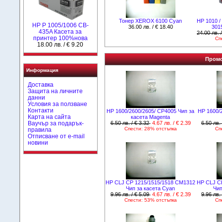
Тонер XEROX 6100 Cyan
НР 1010 / 
HP P 1005/1006 CB-
36.00 лв. / € 18.40
301
435A Касета за
24.00 лв. 
принтер 100%нова
Сп
18.00 лв. / € 9.20
Промо
Информация
Доставка
Защита на личните
данни
Условия за ползване
Контакти
HP 1600/2600/2605/ CP4005 Чип за
HP 1600/
Карта на сайта
касета Magenta
6.50 лв. / € 3.32
4.67 лв. / € 2.39
6.50 лв.
Ваучър за подарък-
Спести: 28% отстъпка
Сп
правила
Отписване от e-mail
новини
HP CLJ CP 1215/1515/1518 CM1312
HP CLJ C
Чип за касета Cyan
Чип
9.96 лв. / € 5.09
4.67 лв. / € 2.39
9.96 лв.
Спести: 53% отстъпка
Сп