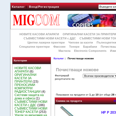
Каталог
|
Вход/Регистрация
НОВИТЕ КАСОВИ АПАРАТИ
ОРИГИНАЛНИ КАСЕТИ ЗА ПРИНТЕР
СЪВМЕСТИМИ НОВИ КАСЕТИ с ДДС
СЪВМЕСТИМИ НОВИ ТОН
Цветни лазерни принтери
Чипове за касети
Пълноцветни
Специални принтери
Факсове
Тонери
Барабани
Почиства
Мастила
Electronic Components
Изм
Каталог
:: Почистващи ножове
Категории
НОВИТЕ КАСОВИ
Почистващи ножове
АПАРАТИ
(6)
ОРИГИНАЛНИ
Филтрирай
КАСЕТИ ЗА
резултатите по:
ПРИНТЕРИ
(15)
ПРЕНОСИМИ
КОМПЮТРИ
РАДИОСТАНЦИИ
(4)
Системи защита на
Показване на продукти от
1
до
10
(от общо
28
п
дома и офиса
(1)
Снимка на продукта
И
СЪВМЕСТИМИ НОВИ
КАСЕТИ с ДДС
(186)
СЪВМЕСТИМИ НОВИ
ТОНЕР КАСЕТИ
(253)
HP P 203
Уреди за икономия на