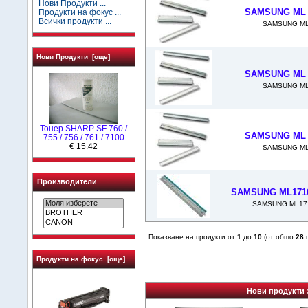
Нови Продукти ...
SAMSUNG ML 1
Продукти на фокус ...
Всички продукти ...
SAMSUNG ML 
Нови Продукти [още]
SAMSUNG ML 1
SAMSUNG ML 
Тонер SHARP SF 760 /
SAMSUNG ML 1
755 / 756 / 761 / 7100
€ 15.42
SAMSUNG ML 
Производители
SAMSUNG ML1710
SAMSUNG ML171
Показване на продукти от
1
до
10
(от общо
28
п
Продукти на фокус [още]
Нови продукти 