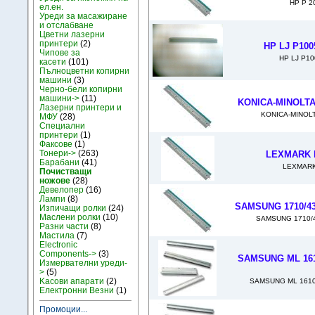
HP P 2
ел.ен.
Уреди за масажиране
и отслабване
Цветни лазерни
принтери
(2)
HP LJ P100
Чипове за
HP LJ P10
касети
(101)
Пълноцветни копирни
машини
(3)
Черно-бели копирни
машини->
(11)
KONICA-MINOLTA 
Лазерни принтери и
KONICA-MINOLT
МФУ
(28)
Специални
принтери
(1)
Факсове
(1)
Тонери->
(263)
LEXMARK 
Барабани
(41)
LEXMARK
Почистващи
ножове
(28)
Девелопер
(16)
Лампи
(8)
SAMSUNG 1710/430
Изпичащи ролки
(24)
Маслени ролки
(10)
SAMSUNG 1710/4
Разни части
(8)
Мастила
(7)
Electronic
Components->
(3)
SAMSUNG ML 1610
Измервателни уреди-
>
(5)
Kасови апарати
(2)
SAMSUNG ML 1610.
Електронни Везни
(1)
Промоции...