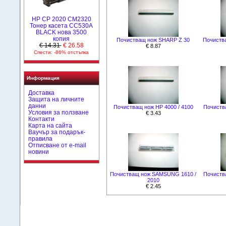
HP CP 2020 CM2320
Тонер касета CC530A
BLACK нова 3500
копия
Почистващ нож SHARP Z 30
Почиства
€ 14.31
€ 26.58
€ 8.87
Спести: -86% отстъпка
Информация
Доставка
Защита на личните
данни
Почистващ нож HP 4000 / 4100
Почиства
Условия за ползване
€ 3.43
Контакти
Карта на сайта
Ваучър за подарък-
правила
Отписване от e-mail
новини
Почистващ нож SAMSUNG 1610 /
Почиства
2010
€ 2.45