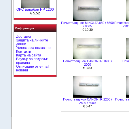
OPC Барабан HP 1200
€ 5.52
Почистващ нож MINOLTA 850 / 8600
Почистващ
/ 8605
2203
Информация
€ 10.30
Доставка
Защита на личните
данни
Условия за ползване
Контакти
Карта на сайта
Ваучър за подарък-
Почистващ нож CANON IR 1600 /
Поч
правила
2000
Отписване от e-mail
€ 3.83
новини
Почистващ нож CANON IR 2200 /
Почиства
2800 / 3000
€ 5.47