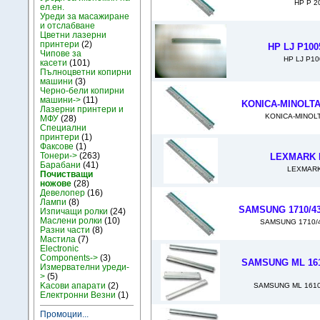
HP P 2
ел.ен.
Уреди за масажиране
и отслабване
Цветни лазерни
принтери
(2)
HP LJ P100
Чипове за
HP LJ P10
касети
(101)
Пълноцветни копирни
машини
(3)
Черно-бели копирни
машини->
(11)
KONICA-MINOLTA 
Лазерни принтери и
KONICA-MINOLT
МФУ
(28)
Специални
принтери
(1)
Факсове
(1)
Тонери->
(263)
LEXMARK 
Барабани
(41)
LEXMARK
Почистващи
ножове
(28)
Девелопер
(16)
Лампи
(8)
SAMSUNG 1710/430
Изпичащи ролки
(24)
Маслени ролки
(10)
SAMSUNG 1710/4
Разни части
(8)
Мастила
(7)
Electronic
Components->
(3)
SAMSUNG ML 1610
Измервателни уреди-
>
(5)
Kасови апарати
(2)
SAMSUNG ML 1610.
Електронни Везни
(1)
Промоции...