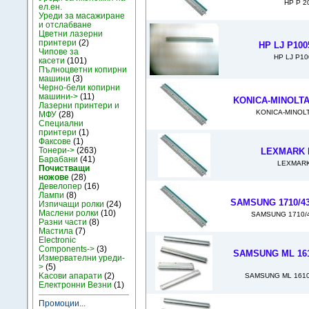
HP P 2
ел.ен.
Уреди за масажиране
и отслабване
Цветни лазерни
принтери
(2)
HP LJ P100
Чипове за
HP LJ P10
касети
(101)
Пълноцветни копирни
машини
(3)
Черно-бели копирни
машини->
(11)
KONICA-MINOLTA 
Лазерни принтери и
KONICA-MINOLT
МФУ
(28)
Специални
принтери
(1)
Факсове
(1)
Тонери->
(263)
LEXMARK 
Барабани
(41)
LEXMARK
Почистващи
ножове
(28)
Девелопер
(16)
Лампи
(8)
SAMSUNG 1710/430
Изпичащи ролки
(24)
Маслени ролки
(10)
SAMSUNG 1710/4
Разни части
(8)
Мастила
(7)
Electronic
Components->
(3)
SAMSUNG ML 1610
Измервателни уреди-
>
(5)
Kасови апарати
(2)
SAMSUNG ML 1610.
Електронни Везни
(1)
Промоции...