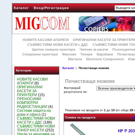
Каталог
|
Вход/Регистрация
НОВИТЕ КАСОВИ АПАРАТИ
ОРИГИНАЛНИ КАСЕТИ ЗА ПРИНТЕР
СЪВМЕСТИМИ НОВИ КАСЕТИ с ДДС
СЪВМЕСТИМИ НОВИ ТОН
Цветни лазерни принтери
Чипове за касети
Пълноцветни
Специални принтери
Факсове
Тонери
Барабани
Почиства
Мастила
Electronic Components
Изм
Каталог
:: Почистващи ножове
Категории
НОВИТЕ КАСОВИ
Почистващи ножове
АПАРАТИ
(6)
ОРИГИНАЛНИ
Филтрирай
КАСЕТИ ЗА
резултатите по:
ПРИНТЕРИ
(15)
ПРЕНОСИМИ
КОМПЮТРИ
РАДИОСТАНЦИИ
(4)
Системи защита на
Показване на продукти от
1
до
10
(от общо
28
п
дома и офиса
(1)
Снимка на продукта
И
СЪВМЕСТИМИ НОВИ
КАСЕТИ с ДДС
(186)
СЪВМЕСТИМИ НОВИ
ТОНЕР КАСЕТИ
(253)
HP P 203
Уреди за икономия на