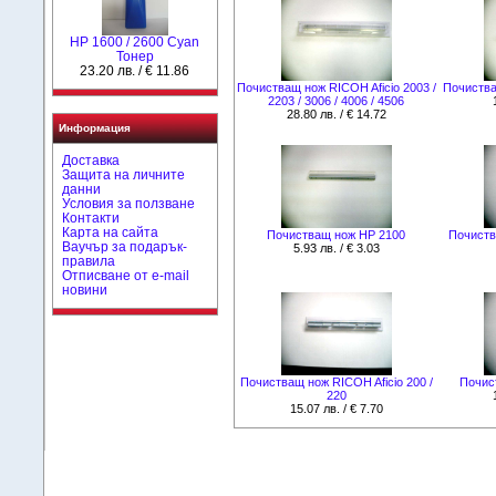
HР 1600 / 2600 Cyan
Тонер
23.20 лв. / € 11.86
Почистващ нож RICOH Aficio 2003 /
Почиства
2203 / 3006 / 4006 / 4506
28.80 лв. / € 14.72
Информация
Доставка
Защита на личните
данни
Условия за ползване
Контакти
Карта на сайта
Почистващ нож HP 2100
Почиств
Ваучър за подарък-
5.93 лв. / € 3.03
правила
Отписване от e-mail
новини
Почистващ нож RICOH Aficio 200 /
Почис
220
15.07 лв. / € 7.70