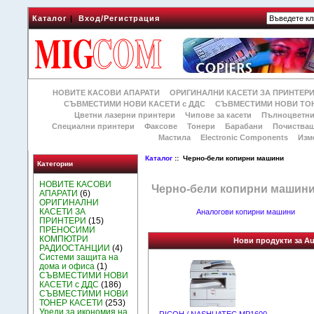
Каталог
|
Вход/Регистрация
НОВИТЕ КАСОВИ АПАРАТИ
ОРИГИНАЛНИ КАСЕТИ ЗА ПРИНТЕР
СЪВМЕСТИМИ НОВИ КАСЕТИ с ДДС
СЪВМЕСТИМИ НОВИ ТОН
Цветни лазерни принтери
Чипове за касети
Пълноцветни
Специални принтери
Факсове
Тонери
Барабани
Почиства
Мастила
Electronic Components
Изм
Каталог
:: Черно-бели копирни машини
Категории
НОВИТЕ КАСОВИ
Черно-бели копирни машин
АПАРАТИ
(6)
ОРИГИНАЛНИ
КАСЕТИ ЗА
Аналогови копирни машини
ПРИНТЕРИ
(15)
ПРЕНОСИМИ
КОМПЮТРИ
Нови продукти за A
РАДИОСТАНЦИИ
(4)
Системи защита на
дома и офиса
(1)
СЪВМЕСТИМИ НОВИ
КАСЕТИ с ДДС
(186)
СЪВМЕСТИМИ НОВИ
ТОНЕР КАСЕТИ
(253)
Уреди за икономия на
RICOH / NASHUATEC MP1600