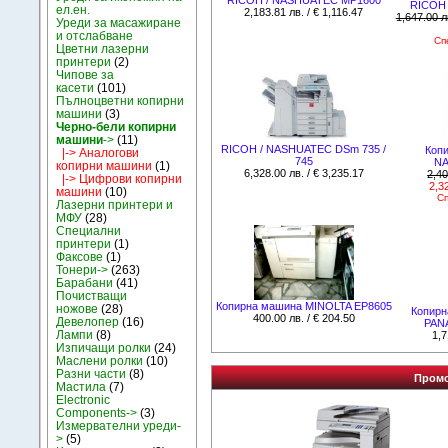
RICOH
ел.ен.
2,183.81 лв. / € 1,116.47
1,647.00 л
Уреди за масажиране
и отслабване
Сп
Цветни лазерни
принтери
(2)
Чипове за
касети
(101)
Пълноцветни копирни
машини
(3)
Черно-бели копирни
машини
->
(11)
RICOH / NASHUATEC DSm 735 /
Коп
|-> Аналогови
745
NA
копирни машини
(1)
6,328.00 лв. / € 3,235.17
2,40
|-> Цифрови копирни
2,32
машини
(10)
Сп
Лазерни принтери и
МФУ
(28)
Специални
принтери
(1)
Факсове
(1)
Тонери->
(263)
Барабани
(41)
Почистващи
Копирна машина MINOLTA EP8605
ножове
(28)
Копирн
400.00 лв. / € 204.50
Девелопер
(16)
PAN
Лампи
(8)
1,7
Изпичащи ролки
(24)
Маслени ролки
(10)
Разни части
(8)
Промо
Мастила
(7)
Electronic
Components->
(3)
Измервателни уреди-
>
(5)