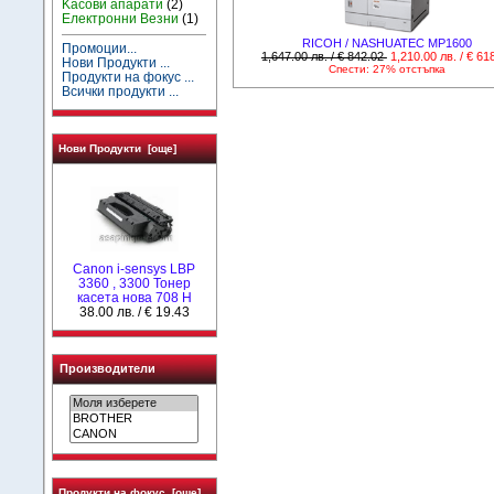
Kасови апарати
(2)
Електронни Везни
(1)
RICOH / NASHUATEC MP1600
Промоции...
1,647.00 лв. / € 842.02
1,210.00 лв. / € 61
Нови Продукти ...
Спести: 27% отстъпка
Продукти на фокус ...
Всички продукти ...
Нови Продукти [още]
Canon i-sensys LBP
3360 , 3300 Тонер
касета нова 708 Н
38.00 лв. / € 19.43
Производители
Продукти на фокус [още]