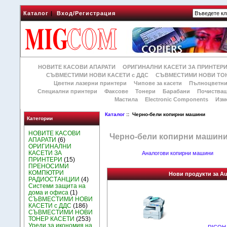
Каталог
|
Вход/Регистрация
НОВИТЕ КАСОВИ АПАРАТИ
ОРИГИНАЛНИ КАСЕТИ ЗА ПРИНТЕР
СЪВМЕСТИМИ НОВИ КАСЕТИ с ДДС
СЪВМЕСТИМИ НОВИ ТОН
Цветни лазерни принтери
Чипове за касети
Пълноцветни
Специални принтери
Факсове
Тонери
Барабани
Почиства
Мастила
Electronic Components
Изм
Каталог
:: Черно-бели копирни машини
Категории
НОВИТЕ КАСОВИ
Черно-бели копирни машин
АПАРАТИ
(6)
ОРИГИНАЛНИ
КАСЕТИ ЗА
Аналогови копирни машини
ПРИНТЕРИ
(15)
ПРЕНОСИМИ
КОМПЮТРИ
Нови продукти за A
РАДИОСТАНЦИИ
(4)
Системи защита на
дома и офиса
(1)
СЪВМЕСТИМИ НОВИ
КАСЕТИ с ДДС
(186)
СЪВМЕСТИМИ НОВИ
ТОНЕР КАСЕТИ
(253)
Уреди за икономия на
RICOH