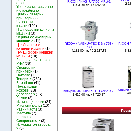
RICOH / NASHUATEC MP161
ел.ен.
2,18
1,354.30 лв. / € 692.38
Уреди за масажиране
и отслабване
Цветни лазерни
принтери
(2)
Чипове за
касети
(101)
Пълноцветни копирни
машини
(3)
Черно-бели копирни
машини
->
(11)
RICOH / NASHUATEC DSm 725 /
RICOH /
|-> Аналогови
730
копирни машини
(1)
4,181.00 лв. / € 2,137.53
6,32
|-> Цифрови копирни
машини
(10)
Лазерни принтери и
МФУ
(28)
Специални
принтери
(1)
Факсове
(1)
Тонери->
(263)
Барабани
(41)
Почистващи
Копирна 
ножове
(28)
Копирна машина RICOH Aficio 350
40
Девелопер
(16)
1,420.00 лв. / € 725.97
Лампи
(8)
Изпичащи ролки
(24)
Маслени ролки
(10)
Разни части
(8)
Промо
Мастила
(7)
Electronic
Components->
(3)
Измервателни уреди-
>
(5)