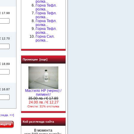
ролка...
Горна Тефл.
ролка...
Горна Тефл.
 € 17.98
ролка...
Горна Тефл.
ролка...
Горна Тефл.
ролка...
Горна Сил.
 € 12.70
ролка...
Промоции [още]
 € 18.89
 € 16.87
Мастило НР (черно) /
пигмент/
35.00 лв. / € 17.89
24.00 лв. / € 12.27
Спести: 31% отстъпка
следв. >>]
Кой разглежда сайта
В момента