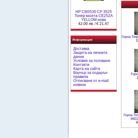
HP CM3530 CP 3525
Тонер касета CE252A
YELLOW нова
42.00 лв. / € 21.47
Горна Теф
Информация
2
Доставка
Защита на личните
данни
Условия за ползване
Контакти
Карта на сайта
Ваучър за подарък-
Горн
правила
Отписване от e-mail
новини
Горна Те
8601
9