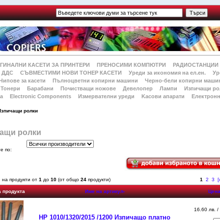
ГИНАЛНИ КАСЕТИ ЗА ПРИНТЕРИ
ПРЕНОСИМИ КОМПЮТРИ
РАДИОСТАНЦИИ
 ДДС
СЪВМЕСТИМИ НОВИ ТОНЕР КАСЕТИ
Уреди за икономия на ел.ен.
Ур
Чипове за касети
Пълноцветни копирни машини
Черно-бели копирни маши
Тонери
Барабани
Почистващи ножове
Девелопер
Лампи
Изпичащи ро
а
Electronic Components
Измервателни уреди
Kасови апарати
Електронн
Изпичащи ролки
ащи ролки
й
е по:
 на продукти от
1
до
10
(от общо
24
продукти)
1
2
3
[
а продукта
Име на артикул-
Цен
16.60 лв. /
HP 1010/1320/2015 /1200 Изпичащо платно