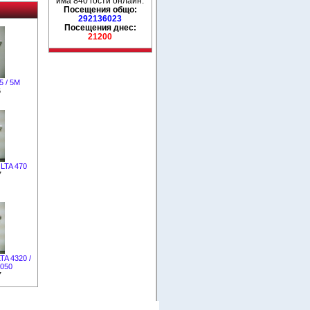
има 840 гости онлайн.
Посещения общо:
292136023
Посещения днес:
21200
5 / 5M
6
LTA 470
7
TA 4320 /
3050
7