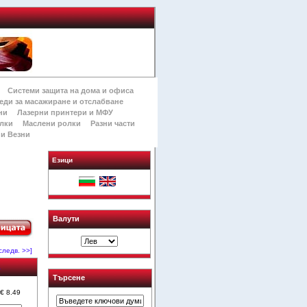
Системи защита на дома и офиса
еди за масажиране и отслабване
ни
Лазерни принтери и МФУ
лки
Маслени ролки
Разни части
и Везни
Езици
Валути
следв. >>]
а
Търсене
 € 8.49