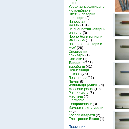
ел.ен.
Уреди за масажиране
и отслабване
Цветни лазерни
принтери
(2)
Чипове за
касети
(101)
Пълноцветни копирни
машини
(3)
Черно-бели копирни
машини->
(11)
Лазерни принтери и
МФУ
(28)
Специални
принтери
(1)
Факсове
(1)
Тонери->
(263)
Барабани
(41)
Почистващи
ножове
(28)
Девелопер
(16)
Лампи
(8)
Изпичащи ролки
(24)
Маслени ролки
(10)
Разни части
(8)
Мастила
(7)
Electronic
Components->
(3)
Измервателни уреди-
>
(5)
Kасови апарати
(2)
Електронни Везни
(1)
Промоции...