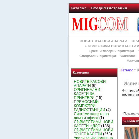
Каталог
|
Вход/Регистрация
НОВИТЕ КАСОВИ АПАРАТИ
ОРИ
СЪВМЕСТИМИ НОВИ КАСЕТИ с
Цветни лазерни принтери
Специални принтери
Факсове
Мастил
Каталог
:: 
Категории
НОВИТЕ КАСОВИ
Изпич
АПАРАТИ
(6)
ОРИГИНАЛНИ
Филтрира
КАСЕТИ ЗА
резултатит
ПРИНТЕРИ
(15)
ПРЕНОСИМИ
КОМПЮТРИ
РАДИОСТАНЦИИ
(4)
Системи защита на
Показване
дома и офиса
(1)
Снимка н
СЪВМЕСТИМИ НОВИ
КАСЕТИ с ДДС
(186)
СЪВМЕСТИМИ НОВИ
ТОНЕР КАСЕТИ
(253)
Уреди за икономия на