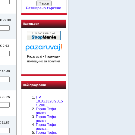
Разширено търсене
 € 99.39
Партньори
 € 9.63
Pazaruvaj - Надежден
помощник за покупки
 € 10.48
Най-продавани
HP
 € 20.25
1010/1320/2015
/1200...
Горна Тефл.
ролка...
Горна Тефл.
ролка...
€ 11.87
Горна Тефл.
ролка...
Горна Тефл.