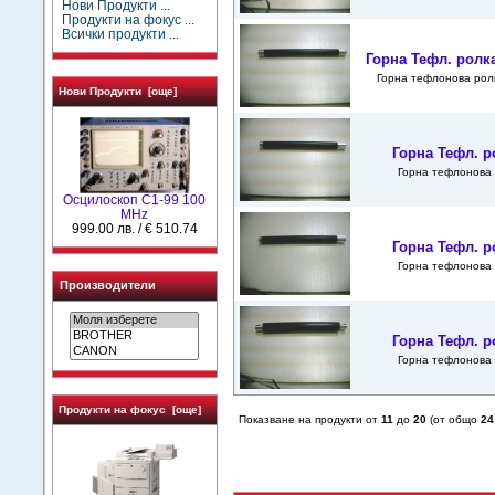
Нови Продукти ...
Продукти на фокус ...
Всички продукти ...
Горна Тефл. ролк
Горна тефлонова рол
Нови Продукти [още]
Горна Тефл. р
Горна тефлонова
Осцилоскоп С1-99 100
MHz
999.00 лв. / € 510.74
Горна Тефл. р
Горна тефлонова
Производители
Горна Тефл. р
Горна тефлонова
Продукти на фокус [още]
Показване на продукти от
11
до
20
(от общо
24