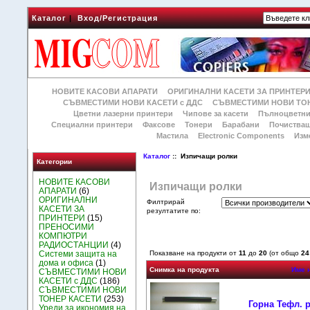
Каталог
|
Вход/Регистрация
НОВИТЕ КАСОВИ АПАРАТИ
ОРИГИНАЛНИ КАСЕТИ ЗА ПРИНТЕР
СЪВМЕСТИМИ НОВИ КАСЕТИ с ДДС
СЪВМЕСТИМИ НОВИ ТОН
Цветни лазерни принтери
Чипове за касети
Пълноцветни
Специални принтери
Факсове
Тонери
Барабани
Почиства
Мастила
Electronic Components
Изм
Каталог
:: Изпичащи ролки
Категории
НОВИТЕ КАСОВИ
Изпичащи ролки
АПАРАТИ
(6)
ОРИГИНАЛНИ
Филтрирай
КАСЕТИ ЗА
резултатите по:
ПРИНТЕРИ
(15)
ПРЕНОСИМИ
КОМПЮТРИ
РАДИОСТАНЦИИ
(4)
Системи защита на
Показване на продукти от
11
до
20
(от общо
24
дома и офиса
(1)
Снимка на продукта
Име 
СЪВМЕСТИМИ НОВИ
КАСЕТИ с ДДС
(186)
СЪВМЕСТИМИ НОВИ
ТОНЕР КАСЕТИ
(253)
Горна Тефл. 
Уреди за икономия на