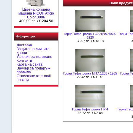
Нови продукти
Цветна Копирна
машина RICOH Aficio
Color 3006
400.00 лв. / € 204.50
Горна Тефл. ролка TOSHIBA 3550 /
Горна Те
Информация
3220
35.57 лв. / € 18.18
3
Доставка
Защита на личните
данни
Условия за ползване
Контакти
Карта на сайта
Ваучър за подарък-
правила
Горна Тефл. ролка MITA 1205 / 1265
Горна Т
Отписване от e-mail
22.42 лв. / € 11.46
2
новини
Горна Тефл. ролка НР 4
Горна Теф
15.72 лв. / € 8.04
2