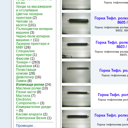
Горна тефлонова
ел.ен.
Уреди за масажиране
и отслабване
Цветни лазерни
принтери
(2)
Горна Тефл. ролка
Чипове за
8605 /
касети
(101)
Горна тефлонова ролка
Пълноцветни копирни
8602, 86
машини
(3)
Черно-бели копирни
машини->
(11)
Горна Тефл. ролк
Лазерни принтери и
8603 /
МФУ
(28)
Специални
Горна тефлонова ролка
принтери
(1)
8605,
Факсове
(1)
Тонери->
(263)
Барабани
(41)
Почистващи
Горна Тефл. ро
ножове
(28)
Горна тефлонова р
Девелопер
(16)
Лампи
(8)
Изпичащи ролки
(24)
Маслени ролки
(10)
Разни части
(8)
Горна Тефл. рол
Мастила
(7)
Electronic
Горна тефлонова ролк
Components->
(3)
Измервателни уреди-
>
(5)
Kасови апарати
(2)
Горна Тефл. ролк
Електронни Везни
(1)
Горна тефлонова рол
Промоции...