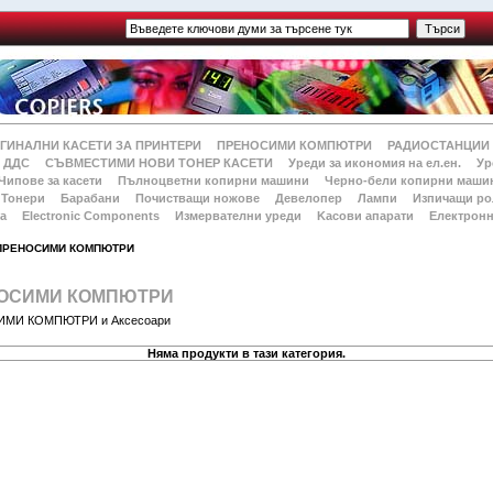
ГИНАЛНИ КАСЕТИ ЗА ПРИНТЕРИ
ПРЕНОСИМИ КОМПЮТРИ
РАДИОСТАНЦИИ
 ДДС
СЪВМЕСТИМИ НОВИ ТОНЕР КАСЕТИ
Уреди за икономия на ел.ен.
Ур
Чипове за касети
Пълноцветни копирни машини
Черно-бели копирни маши
Тонери
Барабани
Почистващи ножове
Девелопер
Лампи
Изпичащи ро
а
Electronic Components
Измервателни уреди
Kасови апарати
Електронн
 ПРЕНОСИМИ КОМПЮТРИ
ОСИМИ КОМПЮТРИ
МИ КОМПЮТРИ и Аксесоари
Няма продукти в тази категория.