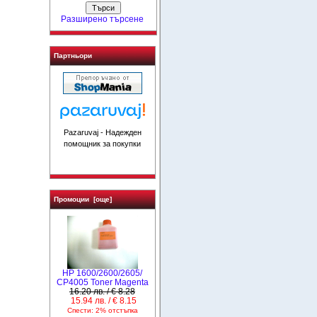
Разширено търсене
Партньори
Pazaruvaj - Надежден
помощник за покупки
Промоции [още]
HP 1600/2600/2605/
CP4005 Toner Magenta
16.20 лв. / € 8.28
15.94 лв. / € 8.15
Спести: 2% отстъпка