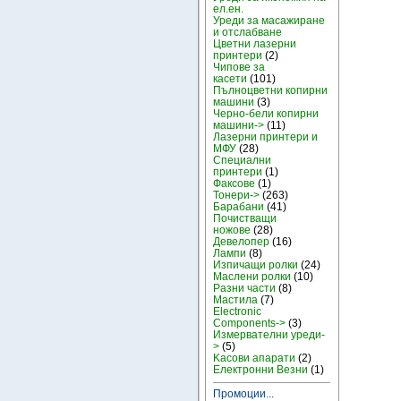
ел.ен.
Уреди за масажиране
и отслабване
Цветни лазерни
принтери
(2)
Чипове за
касети
(101)
Пълноцветни копирни
машини
(3)
Черно-бели копирни
машини->
(11)
Лазерни принтери и
МФУ
(28)
Специални
принтери
(1)
Факсове
(1)
Тонери->
(263)
Барабани
(41)
Почистващи
ножове
(28)
Девелопер
(16)
Лампи
(8)
Изпичащи ролки
(24)
Маслени ролки
(10)
Разни части
(8)
Мастила
(7)
Electronic
Components->
(3)
Измервателни уреди-
>
(5)
Kасови апарати
(2)
Електронни Везни
(1)
Промоции...