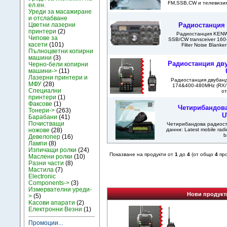
FM,SSB,CW и телевизия
ел.ен.
Уреди за масажиране
и отслабване
Радиостанция
Цветни лазерни
принтери
(2)
Радиостанция KENW
Чипове за
SSB/CW transceiver 16
касети
(101)
Filter Noise Blanke
Пълноцветни копирни
машини
(3)
Радиостанция дв
Черно-бели копирни
машини->
(11)
Лазерни принтери и
Радиостанция двубан
МФУ
(28)
174&400-480MHz (RX/
Специални
от
принтери
(1)
Факсове
(1)
Четирибандова
Тонери->
(263)
U
Барабани
(41)
Почистващи
Четирибандова радиост
данни: Latest mobile ra
ножове
(28)
b
Девелопер
(16)
Лампи
(8)
Изпичащи ролки
(24)
Показване на продукти от
1
до
4
(от общо
4
про
Маслени ролки
(10)
Разни части
(8)
Мастила
(7)
Electronic
Components->
(3)
Измервателни уреди-
Нови продукт
>
(5)
Kасови апарати
(2)
Електронни Везни
(1)
Промоции...