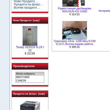
Нови Продукти ...
Продукти на фокус ...
Всички продукти ...
Радиостанция двубандова
Четириба
WOUXUN KG-UV6D
€ 114.52
Нови Продукти [още]
Tрансивер 23см -1296 Мхц ICOM
IC1271 Всички видове работа
Тонер XEROX N 24 /
€ 495.91
32
€ 23.59
Производители
Продукти на фокус [още]