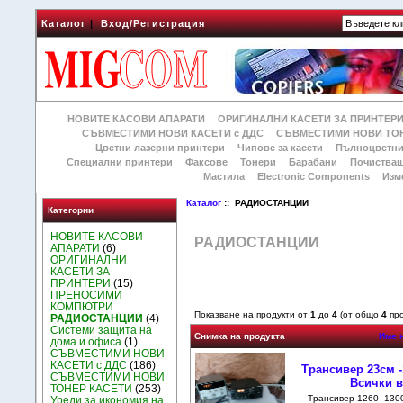
Каталог
|
Вход/Регистрация
НОВИТЕ КАСОВИ АПАРАТИ
ОРИГИНАЛНИ КАСЕТИ ЗА ПРИНТЕР
СЪВМЕСТИМИ НОВИ КАСЕТИ с ДДС
СЪВМЕСТИМИ НОВИ ТОН
Цветни лазерни принтери
Чипове за касети
Пълноцветни
Специални принтери
Факсове
Тонери
Барабани
Почиства
Мастила
Electronic Components
Изм
Каталог
:: РАДИОСТАНЦИИ
Категории
НОВИТЕ КАСОВИ
РАДИОСТАНЦИИ
АПАРАТИ
(6)
ОРИГИНАЛНИ
КАСЕТИ ЗА
ПРИНТЕРИ
(15)
ПРЕНОСИМИ
КОМПЮТРИ
Показване на продукти от
1
до
4
(от общо
4
про
РАДИОСТАНЦИИ
(4)
Системи защита на
Снимка на продукта
Име 
дома и офиса
(1)
СЪВМЕСТИМИ НОВИ
КАСЕТИ с ДДС
(186)
Tрансивер 23см -
СЪВМЕСТИМИ НОВИ
Всички в
ТОНЕР КАСЕТИ
(253)
Tрансивер 1260 -130
Уреди за икономия на