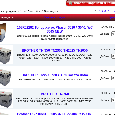
 на продукти от
1
до
10
(от общо
186
продукти)
1
2
3
4
5
...
[
а продукта
Име на артикул-
Цен
14.00 лв. /
106R02182 Тонер Xerox Phaser 3010 / 3040, WC
3045 NEW
Добави:
106R02182 Тонер касета Xerox Phaser 3010 / 3040, WC 3045
NEW голям капацитет
42.00 лв. /
BROTHER TN 350 TN2000 TN2025 TN2050
BROTHER HL2040/2030/2070/MFC7225/7420/7420/DCP7020
Добави:
/7010/7025/7820 TN 350 100% нова TN350 TN2000 TN2025
TN2050
36.00 лв. /
BROTHER TN550 / 580 / 3130 касета нова
Добави:
BROTHER HlL 5210 MFC8460 TN550/580/3130 касета нов
30.00 лв. /
BROTHER TN-360
BROTHER TN-360 Тонер касета нова DCP7040/7045/7030 MFC
Добави:
7320/7340/7345/7440/7840 HL 2140/2150/2170 / MFC 7055
PM-TN2120 / TN-2120...
Brother DCP 8070D, 8085DN HL-5340D, 5350DN,
23.40 лв. / 