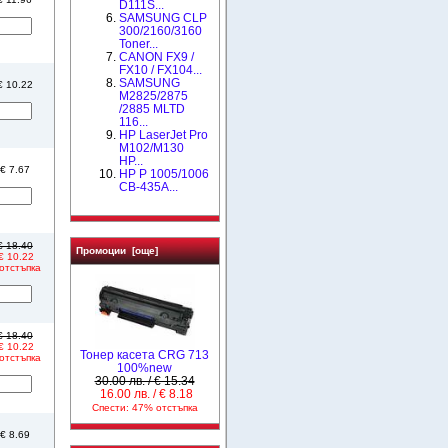
D111S...
SAMSUNG CLP
300/2160/3160
Toner...
CANON FX9 /
FX10 / FX104...
SAMSUNG
 € 10.22
M2825/2875
/2885 MLTD
116...
HP LaserJet Pro
M102/M130
HP...
 € 7.67
HP P 1005/1006
CB-435A...
 € 18.40
Промоции [още]
 € 10.22
отстъпка
 € 18.40
 € 10.22
Тонер касета CRG 713
отстъпка
100%new
30.00 лв. / € 15.34
16.00 лв. / € 8.18
Спести: 47% отстъпка
 € 8.69