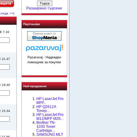
Разширено търсене
следв. >>]
а
Партньори
 € 7.16
Pazaruvaj - Надежден
 € 21.47
помощник за покупки
 € 18.40
Най-продавани
HP LaserJet Pro
MFP...
HP Q2612A
Тонер...
 € 15.34
HP LaserJet Pro
M12/MFP M26...
Brother TN-
1030 Toner
Cartridge...
SAMSUNG MLT
€ 11.96