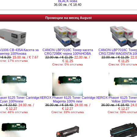
BLACK нова
36.00 лв. / € 18.40
Промоции на месец August
/1006 CB-435A Касета за
CANON LBP7018C Тонер касета
CANON LBP7018C Тонер
ринтер 100%нова
CRG729BK черна 100%НОВА
CRG729M MAGENTA 1
/ € 9.20
15.00 лв. / € 7.67
22.00 лв. / € 11.25
22.00 лв. /
22.00 лв. / € 11.25
22.0
ести: 17% отстъпка
€ 11.25
€ 11.25
Спести: 0% отстъпка
Спести: 0% отстъп
ser 6125 Toner Cartridge
XEROX Phaser 6125 Toner Cartridge
XEROX Phaser 6125 Toner 
Cyan 100%new
Magenta 100% new
Yellow 100%new
в. / € 22.82
24.00 лв. /
36.00 лв. / € 18.40
24.00 лв. /
36.00 лв. / € 18.40
24.0
€ 12.27
€ 12.27
€ 12.27
ести: 46% отстъпка
Спести: 33% отстъпка
Спести: 33% отстъп