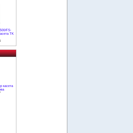
500/FS-
асета TK
4
р касета
ова
7