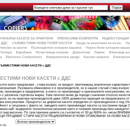
ГИНАЛНИ КАСЕТИ ЗА ПРИНТЕРИ
ПРЕНОСИМИ КОМПЮТРИ
РАДИОСТАНЦИИ
 ДДС
СЪВМЕСТИМИ НОВИ ТОНЕР КАСЕТИ
Уреди за икономия на ел.ен.
Ур
Чипове за касети
Пълноцветни копирни машини
Черно-бели копирни маши
Тонери
Барабани
Почистващи ножове
Девелопер
Лампи
Изпичащи ро
а
Electronic Components
Измервателни уреди
Kасови апарати
Електронн
СЪВМЕСТИМИ НОВИ КАСЕТИ с ДДС
ЕСТИМИ НОВИ КАСЕТИ с ДДС
сети които предлагаме , става въпрос за продукт, притежаващ аналогични характерис
игиналния. Разликата обикновено е в производителя, но в нашия случай става въпрос
в, произведен в предприятие, в което се произвеждат и оригиналните консумативи, но
н с различна търговска марка. Това логично може да породи съмнения относно качест
укти, но на практика производителя дава 100% доживотна гаранция на предлаганите от
ми консумативи .Процентът на дефектни касети определен от производителя е под 1% 
йност е свързана с факта че, заводите които произвеждат касети са построени преди 2
звана най- модерните технологични решения както и големия производствен капацитет
от вид месечно. По тази причина цените са съответно от 50 до 800% по- ниски ВНИМА
И ПРОДАВАТ СТАРИ КАСЕТИ РЕЦИКЛИРАНИ В НОВИ ОПАКОВАНИ ЗА НОВИ КАСЕ
й
е по: