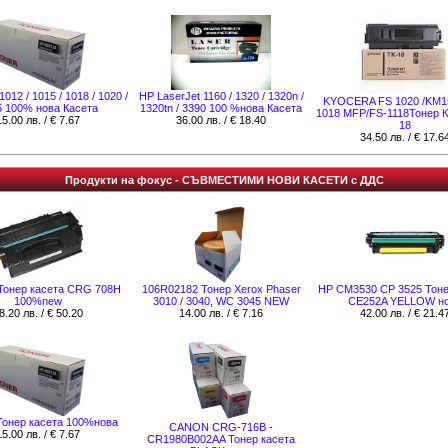
1012 / 1015 / 1018 / 1020 /
НР LaserJet 1160 / 1320 / 1320n /
KYOCERA FS 1020 /KM1
5 100% нова Касета
1320tn / 3390 100 %нова Касета
1018 MFP/FS-1118Тонер К
15.00 лв. / € 7.67
36.00 лв. / € 18.40
18
34.50 лв. / € 17.6
Продукти на фокус - СЪВМЕСТИМИ НОВИ КАСЕТИ с ДДС
онер касета CRG 708H
106R02182 Тонер Xerox Phaser
HP CM3530 CP 3525 Тоне
100%new
3010 / 3040, WC 3045 NEW
CE252A YELLOW н
8.20 лв. / € 50.20
14.00 лв. / € 7.16
42.00 лв. / € 21.4
oнер касета 100%нова
CANON CRG-716B -
15.00 лв. / € 7.67
CR1980B002AA Тонер касета