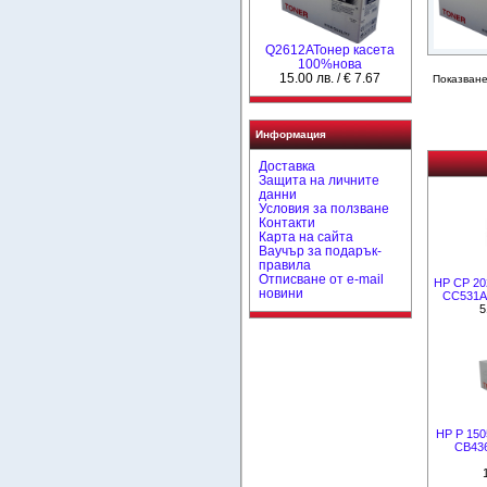
Q2612AToнер касета
100%нова
15.00 лв. / € 7.67
Показване
Информация
Доставка
Защита на личните
данни
Условия за ползване
Контакти
Карта на сайта
Ваучър за подарък-
правила
Отписване от e-mail
HP CP 20
новини
CC531A 
5
HP P 150
CB436