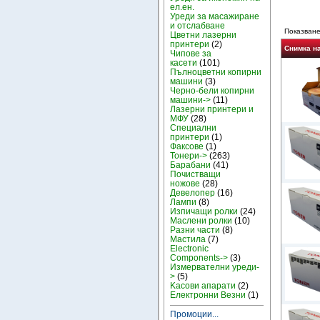
ел.ен.
Уреди за масажиране
и отслабване
Показване
Цветни лазерни
принтери
(2)
Снимка н
Чипове за
касети
(101)
Пълноцветни копирни
машини
(3)
Черно-бели копирни
машини->
(11)
Лазерни принтери и
МФУ
(28)
Специални
принтери
(1)
Факсове
(1)
Тонери->
(263)
Барабани
(41)
Почистващи
ножове
(28)
Девелопер
(16)
Лампи
(8)
Изпичащи ролки
(24)
Маслени ролки
(10)
Разни части
(8)
Мастила
(7)
Electronic
Components->
(3)
Измервателни уреди-
>
(5)
Kасови апарати
(2)
Електронни Везни
(1)
Промоции...