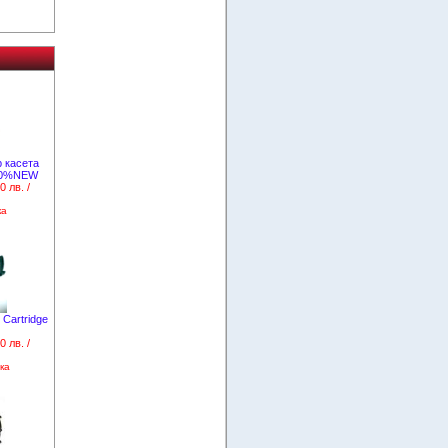
 касета
00%NEW
0 лв. /
ка
Cartridge
0 лв. /
ка