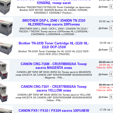
5350DN2, тонер касet
Добави:
Brother TN3280/TN3170/TN3130 Toner Cartridge за принтери
Brother DCP 8070D, 8085DN Brother HL-5340D, 5350DN,
5350DN2LT, 5350DNLT Product...
BROTHER DSP-L 2540 / 2540DN TN 2310
20.00 лв. /
HL2300DТонер касета 100%нова
Добави:
BROTHER DSP-L 2540 / DCP-L 2500 / 2540DN TN 2310 /
TN2320 / TN2350 Тонер касета 100%нова HL-L2300D/HL-
2340DW/HL-L2360DN/HL-L2365DW/...
Brother TN-1030 Toner Cartridge HL-1110/ HL-
15.00 лв. /
1112/ DCP-1510/
Добави:
Brother TN-1030 Toner Cartridge for HL-1110/ HL-1112/ DCP-
1510/ DCP-1512 (TN1030)
36.00 лв. /
CANON CRG-716M - CR1978B002AA Тонер
20.00 лв. /
касета MAGENTA нова
Спести: 44% 
CANON LBP 5050 MF 8030 /8050 Dn Тонер касета MAGENTA
Добави:
нова КАСЕТА ЗА CANON LBP 5050/5050N/MF 8030/8040/8050
- Magenta - P№...
36.00 лв. /
CANON CRG-716Y - CR1977B002AA Тонер
20.00 лв. /
касета YELLOW нова
Спести: 44% 
CANON LBP 5050 MF 8030 /8050 Dn Тонер касета YELLOW
Добави:
нова КАСЕТА ЗА CANON LBP 5050/5050N/MF 8030/8040/8050
- Yellow - P№...
17.00 лв. /
CANON FX9 / FX10 / FX104 касета 100%NEW