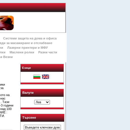
Системи защита на дома и офиса
еди за масажиране и отслабване
ни
Лазерни принтери и МФУ
лки
Маслени ролки
Разни части
и Везни
Езици
тики
 за
Валути
вото на
 нас
. Тази
-3 години
 над 100
НИЕ :
ТИ.
Търсене