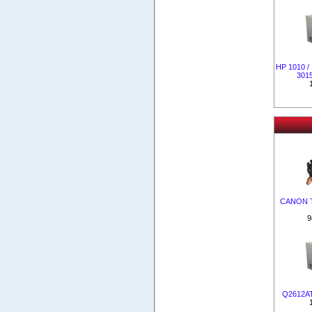
НР 1010 / 
301
CANON Т
9
Q2612AT