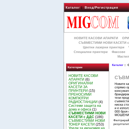
Каталог
|
Вход/Регистрация
НОВИТЕ КАСОВИ АПАРАТИ
ОРИ
СЪВМЕСТИМИ НОВИ КАСЕТИ с
Цветни лазерни принтери
Специални принтери
Факсове
Мастил
Каталог
:: 
Категории
НОВИТЕ КАСОВИ
СЪВМ
АПАРАТИ
(6)
ОРИГИНАЛНИ
Новите ка
КАСЕТИ ЗА
спрямо ор
ПРИНТЕРИ
(15)
консумати
брандира
ПРЕНОСИМИ
тези прод
КОМПЮТРИ
съвмести
РАДИОСТАНЦИИ
(4)
ниска сто
Системи защита на
и е изпол
дома и офиса
(1)
000 броя 
СЪВМЕСТИМИ НОВИ
МОШЕНИЦ
КАСЕТИ с ДДС
(186)
СЪВМЕСТИМИ НОВИ
Филтрира
ТОНЕР КАСЕТИ
(253)
резултатит
Уреди за икономия на