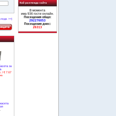
Кой разглежда сайта
В момента
има 936 гости онлайн.
Посещения общо:
следв. >>]
292276053
Посещения днес:
26313
Касета за
а
. / € 7.67
ка
 касета
коп
1