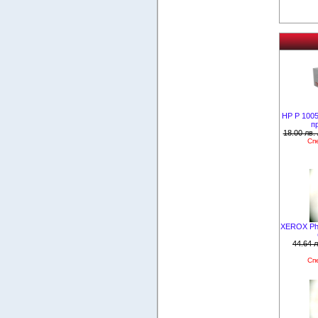
HP P 1005
п
18.00 лв. 
Сп
XEROX Pha
44.64 л
Сп