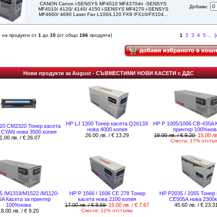
CANON Canon i-SENSYS MF4010 MF4370dn -SENSYS
Добави:
MF4010/ 4120/ 4140/ 4150 i-SENSYS MF4270 i-SENSYS
MF4660/ 4690 Laser Fax L100/L120 FX9 /FX10/FX104...
 на продукти от
1
до
10
(от общо
186
продукти)
1
2
3
4
5
...
[
Нови продукти за August - СЪВМЕСТИМИ НОВИ КАСЕТИ с ДДС
HP LJ 1300 Тонер касета Q2613X
HP P 1005/1006 CB-435A 
20 CM2320 Тонер касета
нова 4000 копия
принтер 100%нов
CYAN нова 3500 копия
26.00 лв. / € 13.29
18.00 лв. / € 9.20
15.00 лв
1.00 лв. / € 26.07
Спести: 17% отстъп
5 /M1319/M1522 /M1120-
HP P 1566 / 1606 CE 278 Тонер
HP P2035 / 2055 Тонер
A Касета за принтер
касета нова 2100 копия
CE505А нова 2300
100%нова
17.00 лв. / € 8.69
15.00 лв. / € 7.67
45.60 лв. / € 23.3
18.00 лв. / € 9.20
Спести: 12% отстъпка