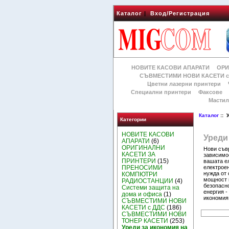
Каталог
|
Вход/Регистрация
НОВИТЕ КАСОВИ АПАРАТИ
ОРИ
СЪВМЕСТИМИ НОВИ КАСЕТИ с
Цветни лазерни принтери
Специални принтери
Факсове
Мастил
Каталог
:: 
Категории
НОВИТЕ КАСОВИ
Уреди 
АПАРАТИ
(6)
ОРИГИНАЛНИ
Нови съв
КАСЕТИ ЗА
зависимос
ПРИНТЕРИ
(15)
вашата е
електроен
ПРЕНОСИМИ
нужда от
КОМПЮТРИ
мощност и
РАДИОСТАНЦИИ
(4)
безопасн
Системи защита на
енергия -
дома и офиса
(1)
икономия,
СЪВМЕСТИМИ НОВИ
КАСЕТИ с ДДС
(186)
СЪВМЕСТИМИ НОВИ
ТОНЕР КАСЕТИ
(253)
Уреди за икономия на