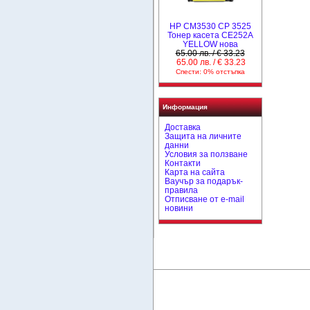
HP CM3530 CP 3525
Тонер касета CE252A
YELLOW нова
65.00 лв. / € 33.23
65.00 лв. / € 33.23
Спести: 0% отстъпка
Информация
Доставка
Защита на личните
данни
Условия за ползване
Контакти
Карта на сайта
Ваучър за подарък-
правила
Отписване от e-mail
новини