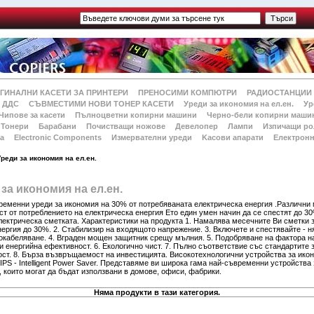
ГИНАЛНИ КАСЕТИ ЗА ПРИНТЕРИ
ПРЕНОСИМИ КОМПЮТРИ
РАДИОСТАНЦИИ
 ДДС
СЪВМЕСТИМИ НОВИ ТОНЕР КАСЕТИ
Уреди за икономия на ел.ен.
Ур
Чипове за касети
Пълноцветни копирни машини
Черно-бели копирни маши
Тонери
Барабани
Почистващи ножове
Девелопер
Лампи
Изпичащи ро
а
Electronic Components
Измервателни уреди
Kасови апарати
Електронн
Уреди за икономия на ел.ен.
за икономия на ел.ен.
ременни уреди за икономия на 30% от потребяваната електрическа енергия .Различни
т от потреблението на електрическа енергия Ето един умен начин да се спестят до 3
лектрическа сметката. Характеристики на продукта 1. Намалява месечните Ви сметки 
ергия до 30%. 2. Стабилизир на входящото напрежение. 3. Включете и спестявайте - 
 окабеляване. 4. Вграден мощен защитник срещу мълния. 5. Подобряване на фактора н
 енергийна ефективност. 6. Екологично чист. 7. Пълно съответствие със стандартите 
ост. 8. Бърза възвръщаемост на инвестицията. Високотехнологични устройства за ико
 IPS - Intelligent Power Saver. Представяме ви широка гама най-съвременни устройства 
 които могат да бъдат използвани в домове, офиси, фабрики.
Няма продукти в тази категория.