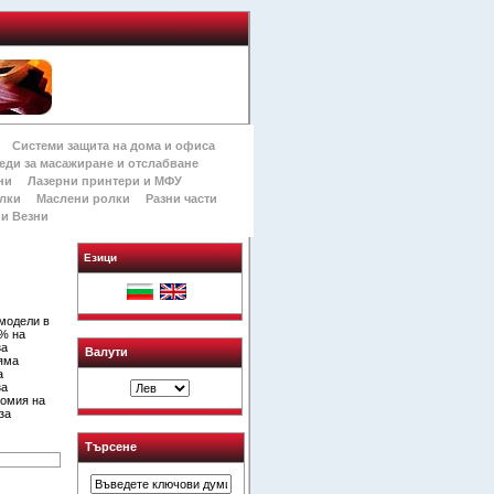
Системи защита на дома и офиса
еди за масажиране и отслабване
ни
Лазерни принтери и МФУ
лки
Маслени ролки
Разни части
и Везни
Езици
 модели в
0% на
за
Валути
няма
а
за
номия на
за
Търсене