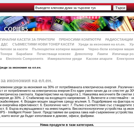
ГИНАЛНИ КАСЕТИ ЗА ПРИНТЕРИ
ПРЕНОСИМИ КОМПЮТРИ
РАДИОСТАНЦИИ
 ДДС
СЪВМЕСТИМИ НОВИ ТОНЕР КАСЕТИ
Уреди за икономия на ел.ен.
Ур
Чипове за касети
Пълноцветни копирни машини
Черно-бели копирни маши
Тонери
Барабани
Почистващи ножове
Девелопер
Лампи
Изпичащи ро
а
Electronic Components
Измервателни уреди
Kасови апарати
Електронн
Уреди за икономия на ел.ен.
за икономия на ел.ен.
ременни уреди за икономия на 30% от потребяваната електрическа енергия .Различни
т от потреблението на електрическа енергия Ето един умен начин да се спестят до 3
лектрическа сметката. Характеристики на продукта 1. Намалява месечните Ви сметки 
ергия до 30%. 2. Стабилизир на входящото напрежение. 3. Включете и спестявайте - 
 окабеляване. 4. Вграден мощен защитник срещу мълния. 5. Подобряване на фактора н
 енергийна ефективност. 6. Екологично чист. 7. Пълно съответствие със стандартите 
ост. 8. Бърза възвръщаемост на инвестицията. Високотехнологични устройства за ико
 IPS - Intelligent Power Saver. Представяме ви широка гама най-съвременни устройства 
 които могат да бъдат използвани в домове, офиси, фабрики.
Няма продукти в тази категория.