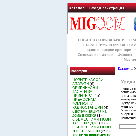
Каталог
|
Вход/Регистрация
НОВИТЕ КАСОВИ АПАРАТИ
ОРИ
СЪВМЕСТИМИ НОВИ КАСЕТИ с
Цветни лазерни принтери
Специални принтери
Факсове
Мастил
Каталог
:: 
Категории
НОВИТЕ КАСОВИ
Уреди 
АПАРАТИ
(6)
ОРИГИНАЛНИ
Нови съв
КАСЕТИ ЗА
зависимос
ПРИНТЕРИ
(15)
вашата е
електроен
ПРЕНОСИМИ
нужда от
КОМПЮТРИ
мощност и
РАДИОСТАНЦИИ
(4)
безопасн
Системи защита на
енергия -
дома и офиса
(1)
икономия,
СЪВМЕСТИМИ НОВИ
КАСЕТИ с ДДС
(186)
СЪВМЕСТИМИ НОВИ
ТОНЕР КАСЕТИ
(253)
Уреди за икономия на