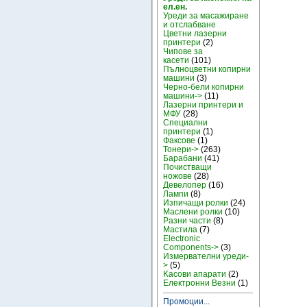
ел.ен.
Уреди за масажиране
и отслабване
Цветни лазерни
принтери
(2)
Чипове за
касети
(101)
Пълноцветни копирни
машини
(3)
Черно-бели копирни
машини->
(11)
Лазерни принтери и
МФУ
(28)
Специални
принтери
(1)
Факсове
(1)
Тонери->
(263)
Барабани
(41)
Почистващи
ножове
(28)
Девелопер
(16)
Лампи
(8)
Изпичащи ролки
(24)
Маслени ролки
(10)
Разни части
(8)
Мастила
(7)
Electronic
Components->
(3)
Измервателни уреди-
>
(5)
Kасови апарати
(2)
Електронни Везни
(1)
Промоции...