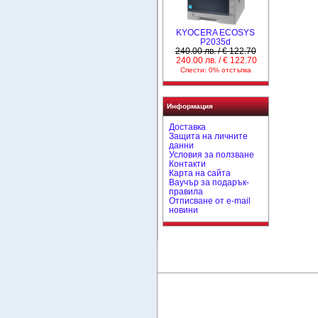
KYOCERA ECOSYS
P2035d
240.00 лв. / € 122.70
240.00 лв. / € 122.70
Спести: 0% отстъпка
Информация
Доставка
Защита на личните
данни
Условия за ползване
Контакти
Карта на сайта
Ваучър за подарък-
правила
Отписване от e-mail
новини