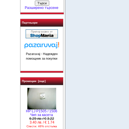
Разширено търсене
Партньори
Pazaruvaj - Надежден
помощник за покупки
Промоции [още]
HP LJ P1505 / 1506
Чип за касета
6.29 лв. / € 3.22
3.40 лв. / € 1.74
Спести: 46% отстъпка