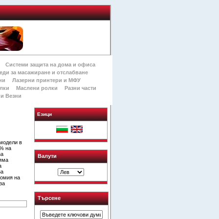
Системи защита на дома и офиса
еди за масажиране и отслабване
ни
Лазерни принтери и МФУ
лки
Маслени ролки
Разни части
и Везни
Езици
 модели в
0% на
за
Валути
няма
а
за
номия на
за
Търсене