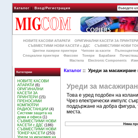
Каталог
|
Вход/Регистрация
НОВИТЕ КАСОВИ АПАРАТИ
ОРИГИНАЛНИ КАСЕТИ ЗА ПРИНТЕР
СЪВМЕСТИМИ НОВИ КАСЕТИ с ДДС
СЪВМЕСТИМИ НОВИ ТОН
Цветни лазерни принтери
Чипове за касети
Пълноцветни
Специални принтери
Факсове
Тонери
Барабани
Почиства
Мастила
Electronic Components
Изм
Каталог
:: Уреди за масажиране
Категории
НОВИТЕ КАСОВИ
Уреди за масажиран
АПАРАТИ
(6)
ОРИГИНАЛНИ
КАСЕТИ ЗА
Това е уред подобен на колани
ПРИНТЕРИ
(15)
Чрез електрически импулс сък
ПРЕНОСИМИ
КОМПЮТРИ
поддържане на добра фигура, 
РАДИОСТАНЦИИ
(4)
места.
Системи защита на
дома и офиса
(1)
СЪВМЕСТИМИ НОВИ
Няма про
КАСЕТИ с ДДС
(186)
СЪВМЕСТИМИ НОВИ
ТОНЕР КАСЕТИ
(253)
Уреди за икономия на