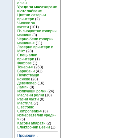
ел.ен.
Уреди за масажиране
и отслабване
Цветни лазерни
принтери
(2)
Чипове за
касети
(101)
Пълноцветни копирни
машини
(3)
Черно-бели копирни
машини->
(11)
Лазерни принтери и
МФУ
(28)
Специални
принтери
(1)
Факсове
(1)
Тонери->
(263)
Барабани
(41)
Почистващи
ножове
(28)
Девелопер
(16)
Лампи
(8)
Изпичащи ролки
(24)
Маслени ролки
(10)
Разни части
(8)
Мастила
(7)
Electronic
Components->
(3)
Измервателни уреди-
>
(5)
Kасови апарати
(2)
Електронни Везни
(1)
Промоции...