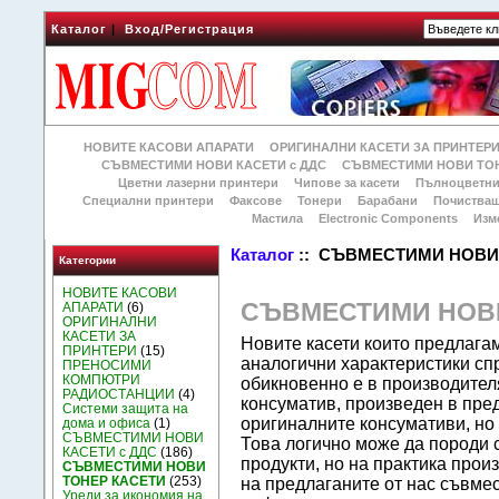
Каталог
|
Вход/Регистрация
НОВИТЕ КАСОВИ АПАРАТИ
ОРИГИНАЛНИ КАСЕТИ ЗА ПРИНТЕР
СЪВМЕСТИМИ НОВИ КАСЕТИ с ДДС
СЪВМЕСТИМИ НОВИ ТОН
Цветни лазерни принтери
Чипове за касети
Пълноцветни
Специални принтери
Факсове
Тонери
Барабани
Почиства
Мастила
Electronic Components
Изм
Каталог
:: СЪВМЕСТИМИ НОВИ
Категории
НОВИТЕ КАСОВИ
СЪВМЕСТИМИ НОВИ
АПАРАТИ
(6)
ОРИГИНАЛНИ
КАСЕТИ ЗА
Новите касети които предлагам
ПРИНТЕРИ
(15)
аналогични характеристики сп
ПРЕНОСИМИ
КОМПЮТРИ
обикновенно е в производителя
РАДИОСТАНЦИИ
(4)
консуматив, произведен в пред
Системи защита на
оригиналните консумативи, но
дома и офиса
(1)
СЪВМЕСТИМИ НОВИ
Това логично може да породи 
КАСЕТИ с ДДС
(186)
продукти, но на практика про
СЪВМЕСТИМИ НОВИ
ТОНЕР КАСЕТИ
(253)
на предлаганите от нас съвме
Уреди за икономия на