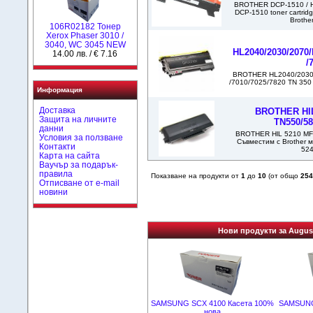
BROTHER DCP-1510 / HL
DCP-1510 toner cartridg
Brothe
106R02182 Тонер
Xerox Phaser 3010 /
3040, WC 3045 NEW
HL2040/2030/2070
14.00 лв. / € 7.16
/
BROTHER HL2040/2030
/7010/7025/7820 TN 35
Информация
Доставка
BROTHER HlL
Защита на личните
TN550/58
данни
BROTHER HlL 5210 MF
Условия за ползване
Съвместим с Brother 
Контакти
524
Карта на сайта
Ваучър за подарък-
правила
Показване на продукти от
1
до
10
(от общо
254
Отписване от e-mail
новини
Нови продукти за Aug
SAMSUNG SCX 4100 Касета 100%
SAMSUNG
нова