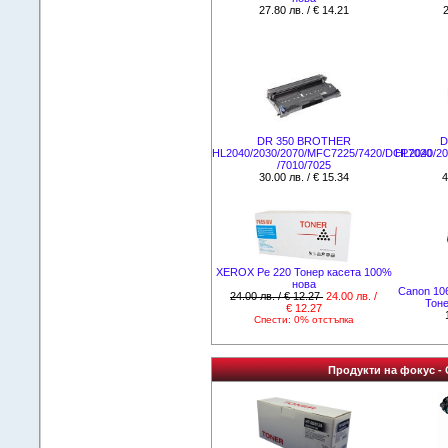
27.80 лв. / € 14.21
2
DR 350 BROTHER
D
HL2040/2030/2070/MFC7225/7420/DCP7020
HL2040/2
/7010/7025
30.00 лв. / € 15.34
4
XEROX Pe 220 Тонер касета 100%
нова
Canon 106
24.00 лв. / € 12.27
24.00 лв. /
Тоне
€ 12.27
Спести: 0% отстъпка
Продукти на фокус