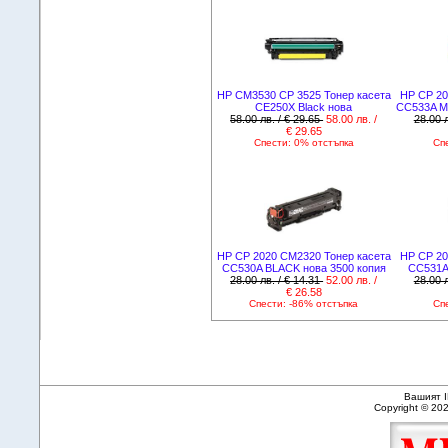
HP CM3530 CP 3525 Тонер касета
HP CP 20
CE250X Black нова
CC533A M
58.00 лв. / € 29.65
58.00 лв. /
28.00 л
€ 29.65
Спести: 0% отстъпка
Сп
HP CP 2020 CM2320 Тонер касета
HP CP 20
CC530A BLACK нова 3500 копия
CC531A
28.00 лв. / € 14.31
52.00 лв. /
28.00 л
€ 26.58
Спести: -86% отстъпка
Сп
Вашият I
Copyright © 20