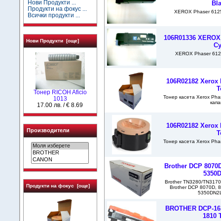
Нови Продукти ...
Bl
Продукти на фокус ...
XEROX Phaser 6125 
Всички продукти ...
106R01336 XEROX 
Нови Продукти [още]
C
XEROX Phaser 6125
106R02182 Xerox 
T
Тонер RICOH Aficio
Тонер касета Xerox Pha
1013
кап
17.00 лв. / € 8.69
106R02182 Xerox 
Производители
T
Тонер касета Xerox Pha
Brother DCP 8070
5350D
Brother TN3280/TN3170
Продукти на фокус [още]
Brother DCP 8070D, 
5350DN2LT
BROTHER DCP-1610
1810 