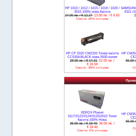
НР 1010 / 1012 / 1015 / 1018 / 1020 /
SAMSUNG 
3015 100% нова Касета
4321 /
24.00 лв. / € 12.27
13.00 лв. / € 6.65
2
Спести: 46% отстъпка
HP CP 2020 CM2320 Тонер касета
HP CM353
CC530A BLACK нова 3500 копия
CE
28.00 лв. / € 14.31
52.00 лв. /
65.00 л
€ 26.58
Спести: -86% отстъпка
Сп
Промо
XEROX Phaser
HP CM353
3117/3122/3124/3125/2010 Toner
CE
Касета 100% Нова
65.00 л
36.00 лв. / € 18.40
36.00 лв. /
€ 18.40
Сп
Спести: 0% отстъпка