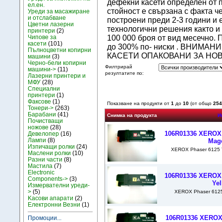
дефекни касети определен от п
ел.ен.
стойност е свързана с факта ч
Уреди за масажиране
и отслабване
построени преди 2-3 години и 
Цветни лазерни
технологични решения както и
принтери
(2)
100 000 броя от вид месечно. 
Чипове за
касети
(101)
до 300% по- ниски . ВНИМ
Пълноцветни копирни
КАСЕТИ ОПАКОВАНИ ЗА НОВ
машини
(3)
Черно-бели копирни
Филтрирай
машини->
(11)
резултатите по:
Лазерни принтери и
МФУ
(28)
Специални
принтери
(1)
Факсове
(1)
Показване на продукти от
1
до
10
(от общо
254
Тонери->
(263)
Барабани
(41)
Снимка на продукта
И
Почистващи
ножове
(28)
106R01336 XEROX 
Девелопер
(16)
Лампи
(8)
Mag
Изпичащи ролки
(24)
XEROX Phaser 6125 T
Маслени ролки
(10)
Разни части
(8)
Мастила
(7)
Electronic
106R01336 XEROX 
Components->
(3)
Ye
Измервателни уреди-
>
(5)
XEROX Phaser 6125 
Kасови апарати
(2)
Електронни Везни
(1)
106R01336 XEROX 
Промоции...