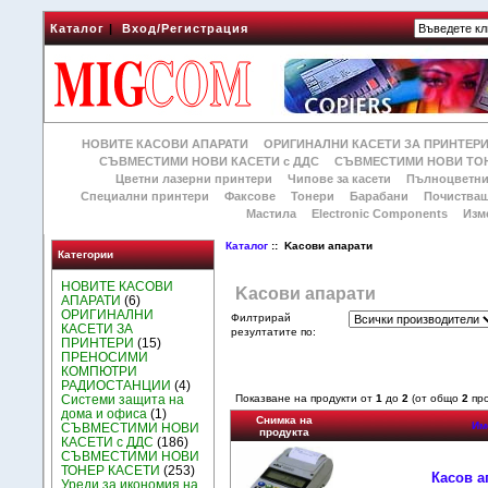
Каталог
|
Вход/Регистрация
НОВИТЕ КАСОВИ АПАРАТИ
ОРИГИНАЛНИ КАСЕТИ ЗА ПРИНТЕР
СЪВМЕСТИМИ НОВИ КАСЕТИ с ДДС
СЪВМЕСТИМИ НОВИ ТОН
Цветни лазерни принтери
Чипове за касети
Пълноцветни
Специални принтери
Факсове
Тонери
Барабани
Почиства
Мастила
Electronic Components
Изм
Каталог
:: Kасови апарати
Категории
НОВИТЕ КАСОВИ
Kасови апарати
АПАРАТИ
(6)
ОРИГИНАЛНИ
Филтрирай
КАСЕТИ ЗА
резултатите по:
ПРИНТЕРИ
(15)
ПРЕНОСИМИ
КОМПЮТРИ
РАДИОСТАНЦИИ
(4)
Системи защита на
Показване на продукти от
1
до
2
(от общо
2
про
дома и офиса
(1)
Снимка на
Им
СЪВМЕСТИМИ НОВИ
продукта
КАСЕТИ с ДДС
(186)
СЪВМЕСТИМИ НОВИ
ТОНЕР КАСЕТИ
(253)
Касов а
Уреди за икономия на