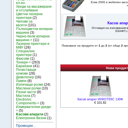
Елка 2000 е мобилен касо
ел.ен.
Уреди за масажиране
и отслабване
Цветни лазерни
принтери
(2)
Чипове за
Касов апа
касети
(101)
Отговаря на изискванията
Пълноцветни копирни
ЕКАФП с 
машини
(3)
Черно-бели копирни
машини->
(11)
Лазерни принтери и
Показване на продукти от
1
до
2
(от общо
2
про
МФУ
(28)
Специални
принтери
(1)
Факсове
(1)
Тонери->
(263)
Барабани
(41)
Нови продукт
Почистващи
ножове
(28)
Девелопер
(16)
Лампи
(8)
Изпичащи ролки
(24)
Маслени ролки
(10)
Разни части
(8)
Мастила
(7)
Electronic
Касов апарат ИНКОТЕКС 130Ф
€ 101.82
Components->
(3)
Измервателни уреди-
>
(5)
Kасови апарати
(2)
Електронни Везни
(1)
Промоции...