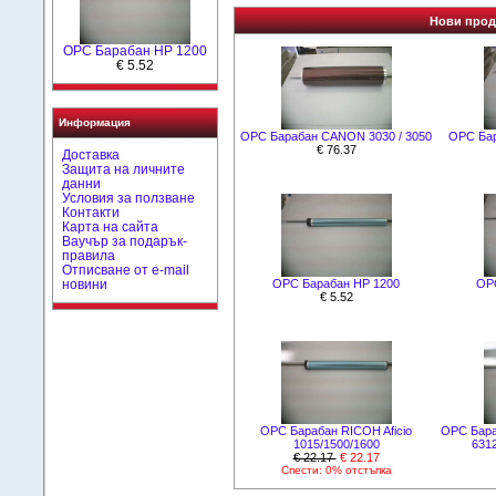
Нови проду
OPC Барабан HP 1200
€ 5.52
Информация
OPC Барабан CANON 3030 / 3050
OPC Бар
€ 76.37
Доставка
Защита на личните
данни
Условия за ползване
Контакти
Карта на сайта
Ваучър за подарък-
правила
Отписване от e-mail
новини
OPC Барабан HP 1200
OP
€ 5.52
OPC Барабан RICOH Aficio
OPC Бара
1015/1500/1600
6312
€ 22.17
€ 22.17
Спести: 0% отстъпка