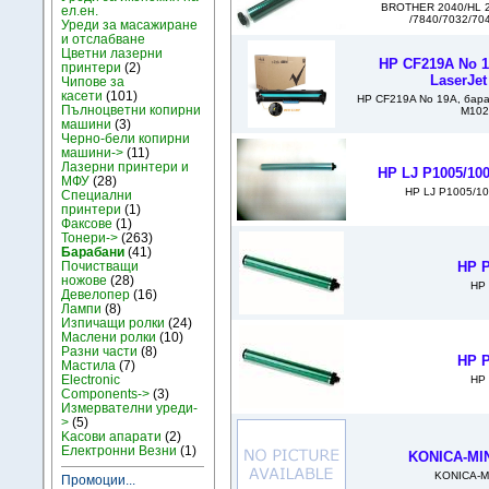
BROTHER 2040/HL 2
ел.ен.
/7840/7032/70
Уреди за масажиране
и отслабване
Цветни лазерни
HP CF219A No 1
принтери
(2)
LaserJe
Чипове за
касети
(101)
HP CF219A No 19A, бара
Пълноцветни копирни
M102
машини
(3)
Черно-бели копирни
машини->
(11)
Лазерни принтери и
HP LJ P1005/10
МФУ
(28)
HP LJ P1005/1
Специални
принтери
(1)
Факсове
(1)
Тонери->
(263)
Барабани
(41)
Почистващи
HP P
ножове
(28)
HP 
Девелопер
(16)
Лампи
(8)
Изпичащи ролки
(24)
Маслени ролки
(10)
Разни части
(8)
HP P
Мастила
(7)
Electronic
HP 
Components->
(3)
Измервателни уреди-
>
(5)
Kасови апарати
(2)
Електронни Везни
(1)
KONICA-MIN
KONICA-M
Промоции...