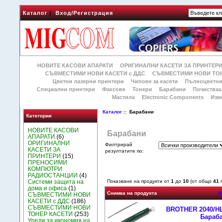
Каталог
|
Вход/Регистрация
НОВИТЕ КАСОВИ АПАРАТИ
ОРИГИНАЛНИ КАСЕТИ ЗА ПРИНТЕР
СЪВМЕСТИМИ НОВИ КАСЕТИ с ДДС
СЪВМЕСТИМИ НОВИ ТОН
Цветни лазерни принтери
Чипове за касети
Пълноцветни
Специални принтери
Факсове
Тонери
Барабани
Почиства
Мастила
Electronic Components
Изм
Каталог
:: Барабани
Категории
НОВИТЕ КАСОВИ
Барабани
АПАРАТИ
(6)
ОРИГИНАЛНИ
Филтрирай
КАСЕТИ ЗА
резултатите по:
ПРИНТЕРИ
(15)
ПРЕНОСИМИ
КОМПЮТРИ
РАДИОСТАНЦИИ
(4)
Системи защита на
Показване на продукти от
1
до
10
(от общо
41
п
дома и офиса
(1)
Снимка на продукта
И
СЪВМЕСТИМИ НОВИ
КАСЕТИ с ДДС
(186)
СЪВМЕСТИМИ НОВИ
BROTHER 2040/HL 
ТОНЕР КАСЕТИ
(253)
Бараба
Уреди за икономия на