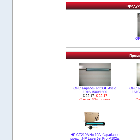
Продукт
OP
Промо
OPC Барабан RICOH Aficio
OPC Б
1015/1500/1600
1610
€ 22.17
€ 22.17
Спести: 0% отстъпка
Сп
HP CF219A No 19A, барабанен
модул .HP LaserJet Pro M102a,