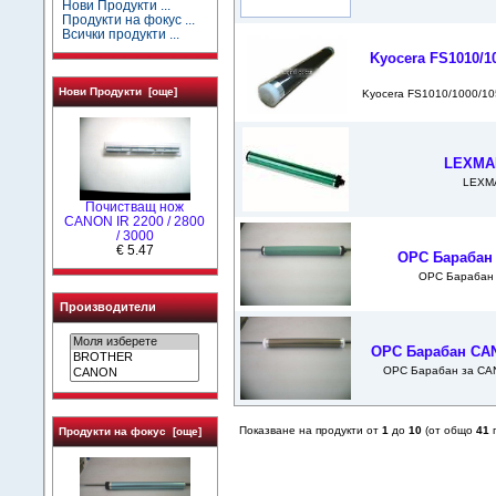
Нови Продукти ...
Продукти на фокус ...
Всички продукти ...
Kyocera FS1010/1
Нови Продукти [още]
Kyocera FS1010/1000/1
LEXMA
LEXM
Почистващ нож
CANON IR 2200 / 2800
/ 3000
€ 5.47
OPC Барабан 
OPC Барабан 
Производители
OPC Барабан CANO
OPC Барабан за CAN
Показване на продукти от
1
до
10
(от общо
41
п
Продукти на фокус [още]