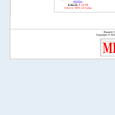
M102w
€ 32.72
€ 13.29
Спести: 59% отстъпка
Вашият I
Copyright © 20