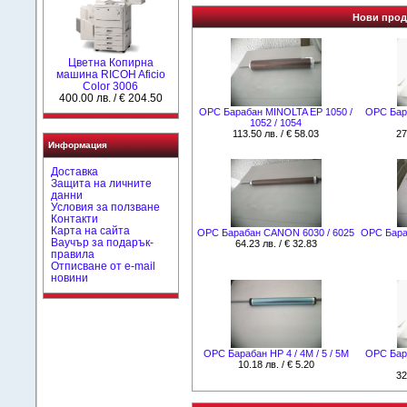
Нови проду
Цветна Копирна
машина RICOH Aficio
Color 3006
400.00 лв. / € 204.50
OPC Барабан MINOLTA EP 1050 /
OPC Бара
1052 / 1054
113.50 лв. / € 58.03
27
Информация
Доставка
Защита на личните
данни
Условия за ползване
Контакти
Карта на сайта
OPC Барабан CANON 6030 / 6025
OPC Бараб
Ваучър за подарък-
64.23 лв. / € 32.83
правила
Отписване от e-mail
новини
OPC Барабан HP 4 / 4M / 5 / 5M
OPC Бара
10.18 лв. / € 5.20
32