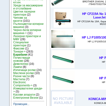
BROTHER 2040/HL 2
ел.ен.
/7840/7032/70
Уреди за масажиране
и отслабване
Цветни лазерни
HP CF219A No 1
принтери
(2)
LaserJe
Чипове за
касети
(101)
HP CF219A No 19A, бара
Пълноцветни копирни
M102
машини
(3)
Черно-бели копирни
машини->
(11)
Лазерни принтери и
HP LJ P1005/10
МФУ
(28)
HP LJ P1005/1
Специални
принтери
(1)
Факсове
(1)
Тонери->
(263)
Барабани
(41)
Почистващи
HP P
ножове
(28)
HP 
Девелопер
(16)
Лампи
(8)
Изпичащи ролки
(24)
Маслени ролки
(10)
Разни части
(8)
HP P
Мастила
(7)
Electronic
HP 
Components->
(3)
Измервателни уреди-
>
(5)
Kасови апарати
(2)
Електронни Везни
(1)
KONICA-MIN
KONICA-M
Промоции...