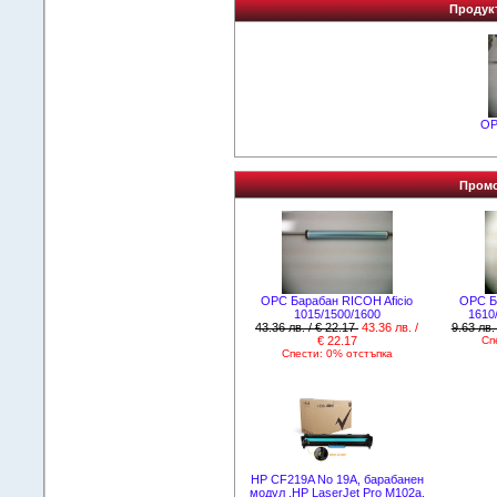
Продукт
OP
Промо
OPC Барабан RICOH Aficio
OPC Б
1015/1500/1600
1610
43.36 лв. / € 22.17
43.36 лв. /
9.63 лв.
€ 22.17
Сп
Спести: 0% отстъпка
HP CF219A No 19A, барабанен
модул .HP LaserJet Pro M102a,