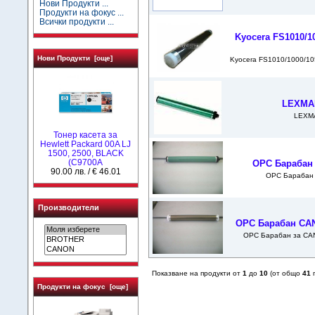
Нови Продукти ...
Продукти на фокус ...
Всички продукти ...
Kyocera FS1010/1
Нови Продукти [още]
Kyocera FS1010/1000/1
LEXMA
LEXM
Тонер касета за
Hewlett Packard 00A LJ
1500, 2500, BLACK
(C9700A
OPC Барабан 
90.00 лв. / € 46.01
OPC Барабан 
Производители
OPC Барабан CANO
OPC Барабан за CAN
Показване на продукти от
1
до
10
(от общо
41
п
Продукти на фокус [още]