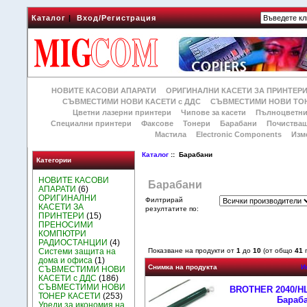
Каталог
|
Вход/Регистрация
НОВИТЕ КАСОВИ АПАРАТИ
ОРИГИНАЛНИ КАСЕТИ ЗА ПРИНТЕР
СЪВМЕСТИМИ НОВИ КАСЕТИ с ДДС
СЪВМЕСТИМИ НОВИ ТОН
Цветни лазерни принтери
Чипове за касети
Пълноцветни
Специални принтери
Факсове
Тонери
Барабани
Почиства
Мастила
Electronic Components
Изм
Каталог
:: Барабани
Категории
НОВИТЕ КАСОВИ
Барабани
АПАРАТИ
(6)
ОРИГИНАЛНИ
Филтрирай
КАСЕТИ ЗА
резултатите по:
ПРИНТЕРИ
(15)
ПРЕНОСИМИ
КОМПЮТРИ
РАДИОСТАНЦИИ
(4)
Системи защита на
Показване на продукти от
1
до
10
(от общо
41
п
дома и офиса
(1)
Снимка на продукта
И
СЪВМЕСТИМИ НОВИ
КАСЕТИ с ДДС
(186)
СЪВМЕСТИМИ НОВИ
BROTHER 2040/HL 
ТОНЕР КАСЕТИ
(253)
Бараба
Уреди за икономия на